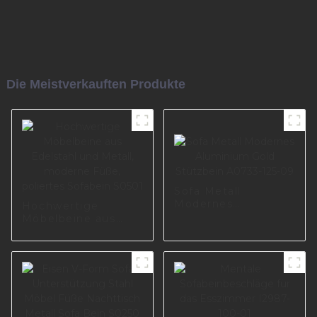
Die Meistverkauften Produkte
Sofa Metall
Modernes
Hochwertige
Aluminium Gold
Möbelbeine aus
Stützbein A0733-
Edelstahl und
125-09
Metall, moderne
Füße, poliertes
Sofabein S0501