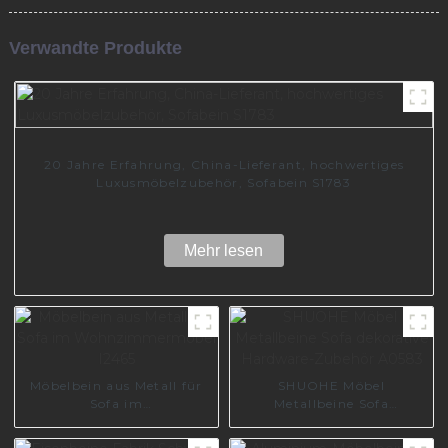
Verwandte Produkte
20 Jahre Erfahrung, China-Lieferant, hochwertiges
Luxusmöbelzubehör, Sofabein S1783
Mehr lesen
Möbelbein aus Metall für
SHUOHE Möbel
Sofa im
Metallbeine Sofa
Wohnzimmermöbel I2465
dekorative Hardware-
Zubehör A0583