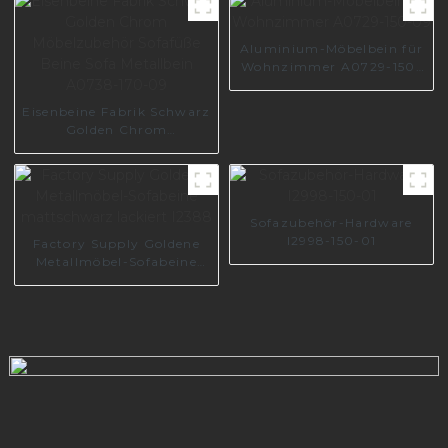
Aluminium-Möbelbein für
Wohnzimmer A0729-150-
09
Eisenbeine Fabrik Schwarz
Golden Chrom
Möbelzubehör Sofafüße
Beine Sofa Metallbein
A0738-170-09
Sofazubehör-Hardware
I2998-150-01
Factory Supply Goldene
Metallmöbel-Sofabeine
mattschwarz lackiert
I2388