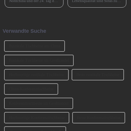
Nordchina und der 24. Tag des
Lebensqualität sind Sofas zu
Monats in Südchina sind das
einem unverzichtbaren
Xiao Nian-Fest im chinesischen
Möbelstück in Familien
Mondkalender. Xiao Nian wird
geworden. Bei der Auswahl
auch „Kleines (chinesisches)
eines Sofas müssen neben
Neujahr“ genannt.
Faktoren wie Stil, Farbe und
Verwandte Suche
Material auch ... berücksichtigt
werden.
Rustikale Tischbeine aus China
Rustikale Tischbeine im Großhandel
Hochwertige rustikale Tischbeine
Beste rustikale Tischbeine
China-Konferenztischbeine
Konferenztischbeine im Großhandel
Hochwertige Konferenztischbeine
Beste Konferenztischbeine