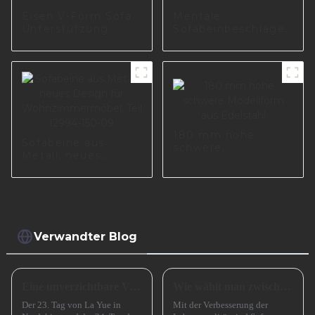
Eisen V-Form Sofa
Mentale
Unterstützung
Sofabeinbeschläge
Stahl Möbel Füße
für das Esszimmer
Nachttisch Metall
I2987-100-01
Sofa Bein S0250
180 mm hohe
Sofabeine aus
schwere
Metall, neues
Modellform aus
Design für
Edelstahl
Wohnzimmermöbel,
Teil I2994-150-09
Verwandter Blog
Eine unverzichtbare Vorbereitung für das erfolgreiche Frühlingsfest in China
Wie wählt man zwischen einem Sofa mit hohen und einem Sofa mit niedrigen Beinen?
Der 23. Tag von La Yue in
Mit der Verbesserung der