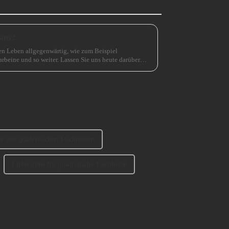
 aus?
en Leben allgegenwärtig, wie zum Beispiel
arbeine und so weiter. Lassen Sie uns heute darüber
ählt? 1、 Klassifizierung der SofabeineT...
er von quadratischen Tischbeinen
Lieferanten für quadratische Tischbeine