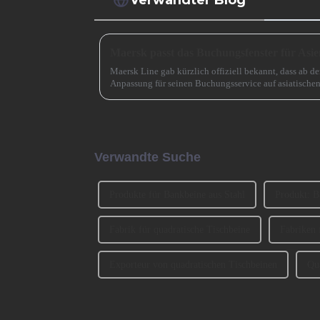
Maersk passt das Buchungsfenster für Asie
Maersk Line gab kürzlich offiziell bekannt, dass ab d
Anpassung für seinen Buchungsservice auf asiatische
das ursprüngliche Buchungsfenster wird erweitert.
Verwandte Suche
Produkte für Bankbeine aus Stahl
Produkt: B
Fabrik für quadratische Tischbeine
Fabriken 
Exporteur von quadratischen Tischbeinen
Qu