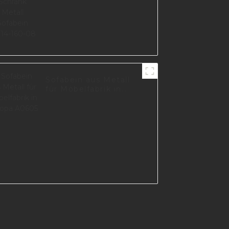
Sofabein aus Metall
für Möbelfabrik in
Europa A0605