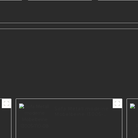
150-09
r
Sofa Metall moderne
Möbelbeine I3005-
110-08