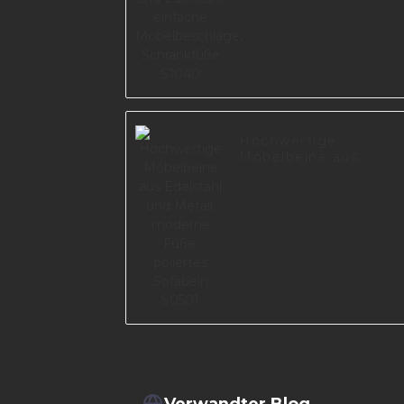
Schrankfüße S1040
Hochwertige
Möbelbeine aus
Edelstahl und Metall,
moderne Füße,
poliertes Sofabein
S0501
Verwandter Blog