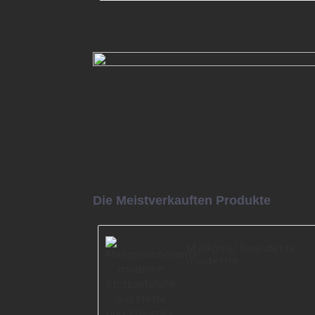
Heißes verkaufendes Sofa-
Metallmodernes Stützbein fü
Möbelteil I0625
Mehr lesen
Die Meistverkauften Produkte
Maßgeschneiderte
moderne
Stützsofafüße aus
Metall und Edelstahl,
einfache
Möbelbeschläge,