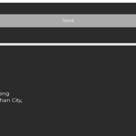
Send
heng
han City,