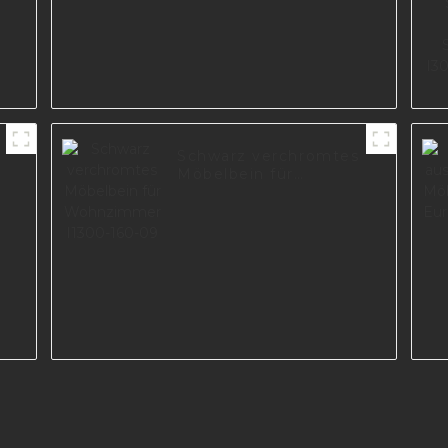
Schwarz verchromtes
Möbelbein für
Wohnzimmer I1300-
160-09