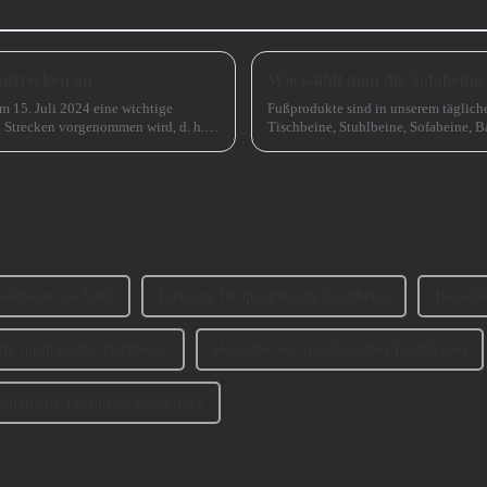
nstrecken an
Wie wählt man die Sofabeine
em 15. Juli 2024 eine wichtige
Fußprodukte sind in unserem täglich
n Strecken vorgenommen wird, d. h.
Tischbeine, Stuhlbeine, Sofabeine, B
sprechen, wie man die Sofabeine ausw
ankbeine aus Stahl
Lieferant für quadratische Tischbeine
Herstell
für quadratische Tischbeine
Hersteller von quadratischen Tischbeinen
adratische Tischbeine Exporteure