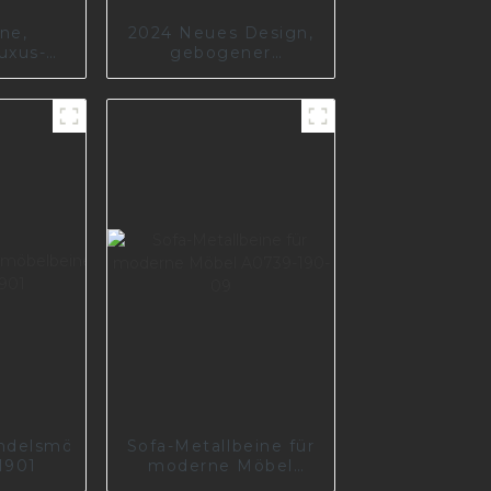
ne,
2024 Neues Design,
uxus-
gebogener
-
Stahltisch, Sofafüße,
füße,
Metallmöbelfüße,
e
Beinteile I2600-150-
k-Sofa-
B
ndelsmöbelbeine
Sofa-Metallbeine für
1901
moderne Möbel
A0739-190-09