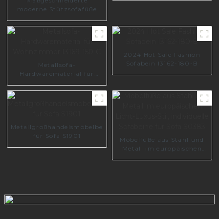
Maßgeschneiderte
moderne Stützsofafüße
aus Metall und Edelstahl,
einfache Möbelbeschläge,
Schrankfüße S1040
2024 Hot Sale Fashion
Sofabein I3162-180-B
Metallsofa-
Hardwarematerial für
Wohnzimmer I3169-150-C
Metallgroßhandelsmöbelbeine
für Sofa S1901
Möbelfüße aus Stahl und
Metall im europäischen
Licht-Luxus-Stil,
individuelle Sofabeine für
Sofa S0383