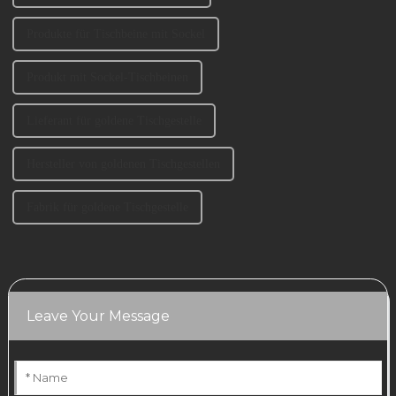
Produkte für Tischbeine mit Sockel
Produkt mit Sockel-Tischbeinen
Lieferant für goldene Tischgestelle
Hersteller von goldenen Tischgestellen
Fabrik für goldene Tischgestelle
Leave Your Message