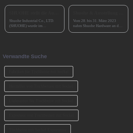
SHUOHE stellt die Ausstellungen im März 2023 aus
Shuohe & Ausstellung CIFM 2023 Interzum Guangzhou
Shuohe Industrial Co., LTD.
Vom 28. bis 31. März 2023
(SHUOHE) wurde im
nahm Shuohe Hardware an der
September 2004 in Tianhe,
China Guangzhou
Guangzhou, gegründet. Es
International Furniture
wurde von den beiden
Production Equipment and
Gründern BENNY und
Ingredients Exhibition 2023
JOHNSON mitbegründet. Wir
(CIFM 2023 Interzum
Verwandte Suche
haben an der Ausstellung
Guangzhou) teil. ...
CIFM 2023 teilgenommen ...
Fabriken für Tischbeine mit Sockel
Hersteller von Tischbeinen mit Sockel
Lieferanten für Tischbeine mit Sockel
Exporteur von Tischbeinen mit Sockel
Tischbeine mit Sockel Exporteure