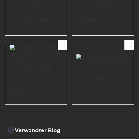
Sofazubehör Beine
Möbelbeschläge
SOFABEIN AUS
I2897
METALL FÜR DIE
MÖBELFABRIK IN
EUROPA I0660
Sofa Metall
moderne
Möbelbeine Füße
Möbelbeine I2995-
120 mm 150 mm
210-09
180 mm Höhe
Möbelzubehör
Metallsofabein
Metallbeine für
I2797-120-09
Verwandter Blog