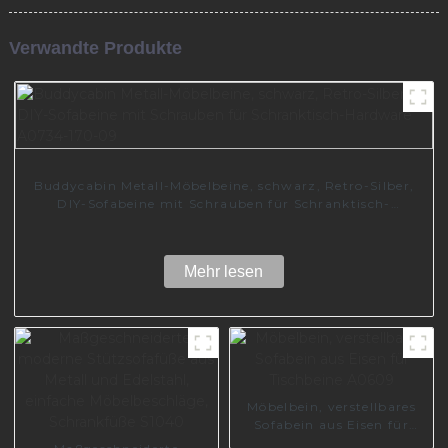
Verwandte Produkte
Buddycabin Metall-Möbelbeine, schwarz, Retro-Silber,
DIY-Sofabeine mit Schrauben für Schranktisch-
Hardware A0734-170-09
Mehr lesen
Möbelbein, verstellbares
Sofabein aus Eisen für
Tischbeine A0609