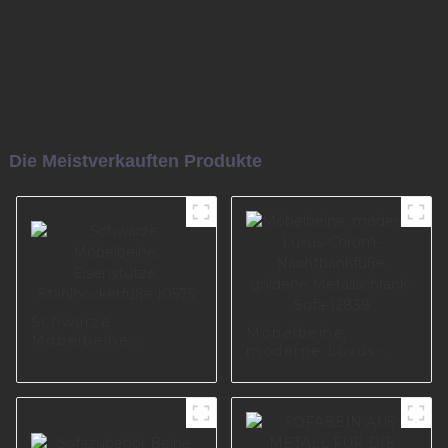
Die Meistverkauften Produkte
Schwarze
Möbelbeine,
Möbelbeine,
moderne Luxus-
Eisenstütze,
Chrom-
Stahlhockerfüße
Nachtbankfüße,
I0575
goldene
Metallschrank-Sofa-
I2839