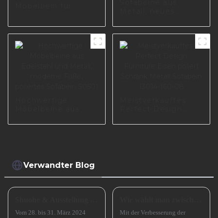
Sofabeine aus
Möbelbein für
Metall, neues
Schrank, Sofa,
Design für
Couchtisch
Wohnzimmermöbel,
Teil I2994-150-09
Hochwertige
Meistverkauftes
Möbelbeine aus
Perfect Design
Edelstahl und
Furniture Eisen
Metall, moderne
poliert Schrank
Füße, poliertes
Metall Sofabein
Sofabein S0501
I3014-160-08
Verwandter Blog
Shuohe & Ausstellung CIFM 2024 Interzum Guangzhou
Wie wählt man zwischen einem Sofa mit hohen und einem Sofa mit niedrigen Beinen?
Vom 28. bis 31. März 2024
Mit der Verbesserung der