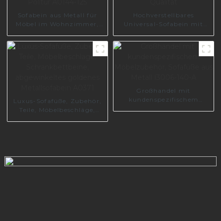
Sofabein aus Metall für
Hochverstellbares
Möbel im Wohnzimmer,
Universal-Sofabein mit
Politur A0144-125
guter Qualität
Großhandel mit
kundenspezifischem
Luxus-Sofafüße, Zubehör,
Möbelzubehör, Sofafüße
Teile, Möbelbeschläge,
aus Metall I3006-140-A
Schrankbettbeine,
abgewinkeltes goldenes
Metallsofabein A0371