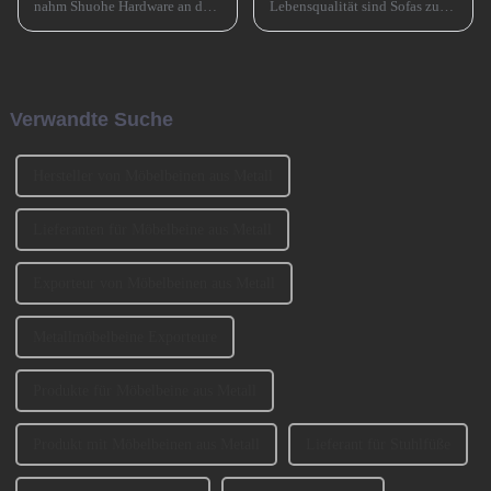
nahm Shuohe Hardware an der
Lebensqualität sind Sofas zu
China Guangzhou
einem unverzichtbaren
International Furniture
Möbelstück in Familien
Production Equipment and
geworden. Bei der Auswahl
Ingredients Exhibition 2024
eines Sofas müssen neben
(CIFM 2024 Interzum
Faktoren wie Stil, Farbe und
Verwandte Suche
Guangzhou) teil, wo...
Material auch ... berücksichtigt
werden.
Hersteller von Möbelbeinen aus Metall
Lieferanten für Möbelbeine aus Metall
Exporteur von Möbelbeinen aus Metall
Metallmöbelbeine Exporteure
Produkte für Möbelbeine aus Metall
Produkt mit Möbelbeinen aus Metall
Lieferant für Stuhlfüße