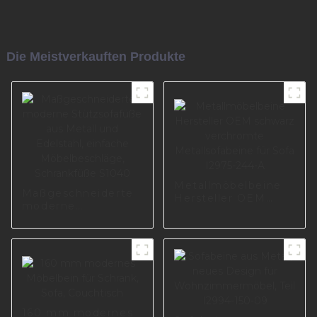
Die Meistverkauften Produkte
Metallmöbelbeine
Maßgeschneiderte
Hersteller OEM
moderne
schwarz
Stützsofafüße aus
verchromte
Metall und
Metallsofabeine für
Edelstahl, einfache
Sofa I2975-244-A
Möbelbeschläge,
Schrankfüße S1040
160 mm modernes