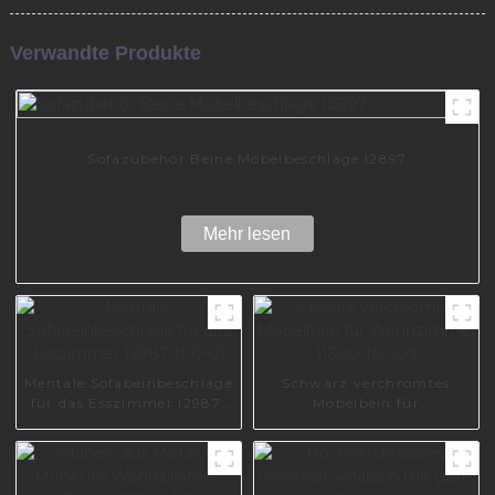
Verwandte Produkte
Sofazubehör Beine Möbelbeschläge I2897
Mehr lesen
Mentale Sofabeinbeschläge
Schwarz verchromtes
für das Esszimmer I2987-
Möbelbein für
100-01
Wohnzimmer I1300-160-
09