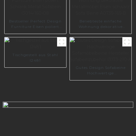
Bestseller Perfect Design
Beliebteste einfache
Furniture Eisen poliert
Wohnung dekorative
Schrank Metall Sofabein
Metallmöbel Eisen
I3014-160-08
schwarz Sofa Beine
A0735-165-B
Tischgestell aus Stahl
I2481
Gutes Design Sofabeine
Hochwertige
Sofamöbelbeine Hersteller
Sofabeinzubehör I3173-
210-A