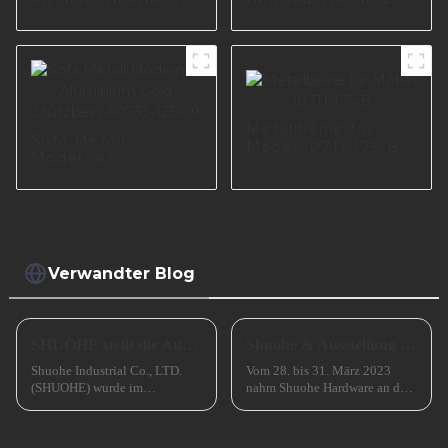
Europa A0605
A0739-190-09
Metallbeine für
Sofa Metall
Möbel I0711-175-B
Modernes
Aluminium Gold
Stützbein A0733-
125-09
Verwandter Blog
SHUOHE stellt die Ausstellungen im März 2023 aus
Shuohe & Ausstellung CIFM 2023 Interzum Guangzhou
Shuohe Industrial Co., LTD.
Vom 28. bis 31. März 2023
(SHUOHE) wurde im
nahm Shuohe Hardware an der
September 2004 in Tianhe,
China Guangzhou
Guangzhou, gegründet. Es
International Furniture
wurde von den beiden
Production Equipment and