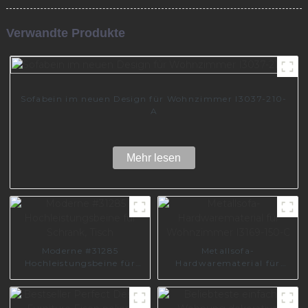
Verwandte Produkte
Sofabein im neuen Design für Wohnzimmer I3037-210-
A
Mehr lesen
Moderne #31285
Metallsofa-
Hochleistungsbeine für
Hardwarematerial für
Schrank, Tisch
Wohnzimmer I3169-150-C