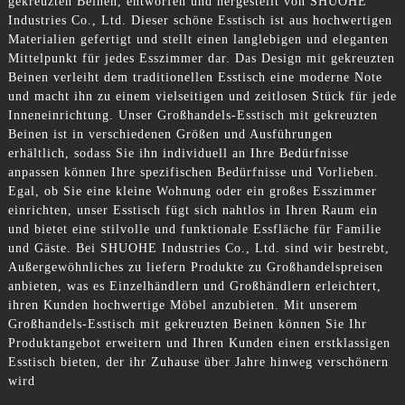
gekreuzten Beinen, entworfen und hergestellt von SHUOHE
Industries Co., Ltd. Dieser schöne Esstisch ist aus hochwertigen
Materialien gefertigt und stellt einen langlebigen und eleganten
Mittelpunkt für jedes Esszimmer dar. Das Design mit gekreuzten
Beinen verleiht dem traditionellen Esstisch eine moderne Note
und macht ihn zu einem vielseitigen und zeitlosen Stück für jede
Inneneinrichtung. Unser Großhandels-Esstisch mit gekreuzten
Beinen ist in verschiedenen Größen und Ausführungen
erhältlich, sodass Sie ihn individuell an Ihre Bedürfnisse
anpassen können Ihre spezifischen Bedürfnisse und Vorlieben.
Egal, ob Sie eine kleine Wohnung oder ein großes Esszimmer
einrichten, unser Esstisch fügt sich nahtlos in Ihren Raum ein
und bietet eine stilvolle und funktionale Essfläche für Familie
und Gäste. Bei SHUOHE Industries Co., Ltd. sind wir bestrebt,
Außergewöhnliches zu liefern Produkte zu Großhandelspreisen
anbieten, was es Einzelhändlern und Großhändlern erleichtert,
ihren Kunden hochwertige Möbel anzubieten. Mit unserem
Großhandels-Esstisch mit gekreuzten Beinen können Sie Ihr
Produktangebot erweitern und Ihren Kunden einen erstklassigen
Esstisch bieten, der ihr Zuhause über Jahre hinweg verschönern
wird