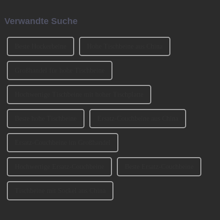
Gründern BENNY und
Ingredients Exhibition 2023
JOHNSON mitbegründet. Wir
(CIFM 2023 Interzum
Verwandte Suche
haben an der Ausstellung
Guangzhou) teil. ...
CIFM 2023 teilgenommen ...
Beste Hockerbeine
Hohe Tischbeine aus China
Großhandel für hohe Tischbeine
Hochwertige Tischbeine mit hoher Tischplatte
Beste hohe Tischbeine
Ersatz-Couchbeine aus China
Ersatz-Couchbeine im Großhandel
Hochwertige Ersatz-Couchbeine
Beste Ersatz-Couchbeine
Tischbeine mit Sockel aus China