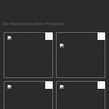
Die Meistverkauften Produkte
Robustes
Möbelbein aus
Eisenbeine Fabrik
Metall I3016-200-10
Schwarz Golden
Chrom
Möbelzubehör
Sofafüße Beine
Sofa Metallbein
A0738-170-09
Sofabein aus Metall
Sofa-Metallbeine
für Möbelfabrik in
für moderne Möbel