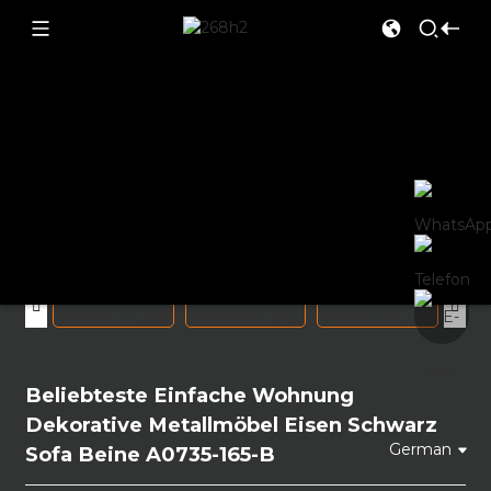
Heim
Heim
Produkte
Sofabeine
Beliebteste
Produkte
einfache Wohnung dekorative Metallmöbel Eisen schwarz
Sofa Beine A0735-165-B
Kontaktiere uns
Video
Über uns
Nachrichten Medien
Beliebteste Einfache Wohnung
Dekorative Metallmöbel Eisen Schwarz
German
Sofa Beine A0735-165-B