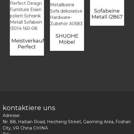
Sofabeine
Metall I2867
SHUOHE
Meistverkauftes
Möbel
Perfect
Metallbeine
Design
Sofa
Furniture
dekorative
Eisen
Hardware-
poliert
Zubehör
Schrank
A0583
Metall
Sofabein
I3014-160-
08
kontaktiere uns
Adresse:
Nr. 88, Haitian Road, Hecheng Street, Gaoming Area, Foshan
City, VR China CHINA