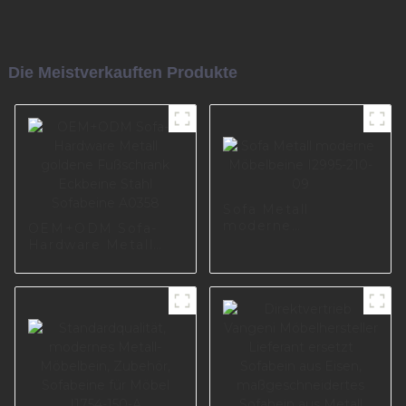
Die Meistverkauften Produkte
Sofa Metall
moderne
OEM+ODM Sofa-
Möbelbeine I2995-
Hardware Metall
210-09
goldene Fußschrank
Eckbeine Stahl
Sofabeine A0358