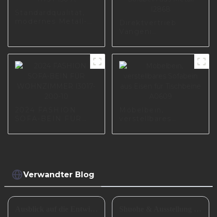
Standardqualität,
modernes Metall-
Direktvertrieb
Möbelbein,
Vangeni
Zubehör, Sofabeine
Möbelhersteller
für Möbel I1754-150-
Lieferant ersetzt
A
Sofabein aus Eisen,
maßgeschneidertes
Sofabein aus Metall
I2868
2024 FASHION
Möbelbein,
SOFA-BEIN FÜR
verstellbares
WOHNZIMMER
Sofabein aus Eisen
I3017-200-10
für Tischbeine
A0609
Verwandter Blog
Ausblick auf die Entwicklung kleiner und mittlerer metallverarbeitender Unternehmen im Jahr 2024
Shuohe & Ausstellung CIFM 2023 Interzum Guangzhou