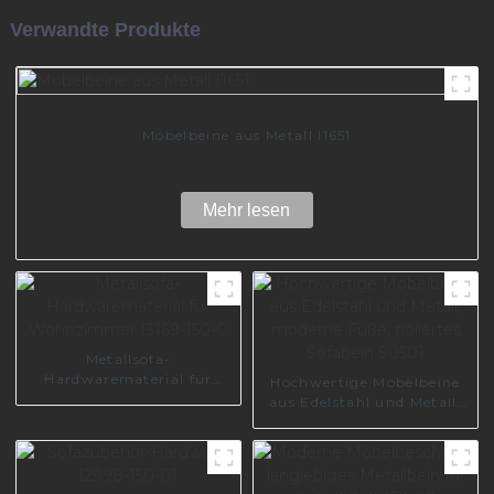
Verwandte Produkte
Möbelbeine aus Metall I1651
Mehr lesen
Metallsofa-
Hardwarematerial für
Hochwertige Möbelbeine
Wohnzimmer I3169-150-C
aus Edelstahl und Metall,
moderne Füße, poliertes
Sofabein S0501