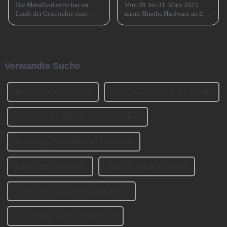
Die Metallindustrie hat im
Vom 28. bis 31. März 2023
Laufe der Geschichte eine
nahm Shuohe Hardware an der
entscheidende Rolle gespielt
China Guangzhou
und den Übergang von der
International Furniture
Bronzezeit zur Eisenzeit und
Production Equipment and
durch die industrielle
Ingredients Exhibition 2023
Revolution beschleunigt. Jetzt
(CIFM 2023 Interzum
Verwandte Suche
muss es eine ähnlich
Guangzhou) teil. ...
entscheidende Rolle spielen ...
Beste Bettbeine aus Metall
Möbelbeine aus chinesischer Eiche
Großhandel für Möbelbeine aus Eichenholz
Hochwertige Möbelbeine aus Eichenholz
Beste Eichenmöbelbeine
China Metallfüße für Möbel
Großhandel mit Metallfüßen für Möbel
Hochwertige Metallfüße für Möbel