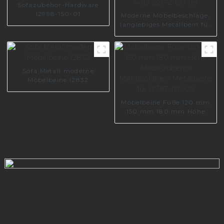
Sofazubehör-Hardware
I2998-150-01
Moderne Möbelbeschläge,
langlebiges Metallbein für
Sofa I2842-150-09
Sofa Metall moderne
Möbelbeine I2832
Möbelbeine Füße 120 mm
150 mm 180 mm Höhe
Möbelzubehör
Metallsofabein Metallbeine
für I2797-120-09