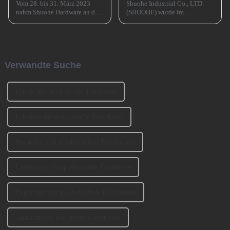
Vom 28. bis 31. März 2023
Shuohe Industrial Co., LTD.
nahm Shuohe Hardware an der
(SHUOHE) wurde im
China Guangzhou
September 2004 in Tianhe,
International Furniture
Guangzhou, gegründet. Es
Production Equipment and
wurde von den beiden
Ingredients Exhibition 2023
Gründern BENNY und
(CIFM 2023 Interzum
JOHNSON mitbegründet. Wir
Verwandte Suche
Guangzhou) teil. ...
haben an der Ausstellung
CIFM 2023 teilgenommen ...
Fabrik für quadratische Tischbeine
Fabriken für quadratische Tischbeine
Hersteller von quadratischen Tischbeinen
Lieferanten für quadratische Tischbeine
Exporteur von quadratischen Tischbeinen
Quadratische Tischbeine Exporteure