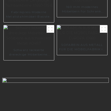
160 mm modernes
Möbelbein für Schrank,
Fabrikpreis Moderne
Sofa, Couchtisch
Metallstahlmöbel-Basisteil
Möbelbeine Langlebige
Tischbankbeine I0650-135-
E
SOFABEIN AUS METALL
FÜR DIE MÖBELFABRIK IN
Schwarz lackierte
EUROPA I0660
dreieckige Möbelbeine,
Sofabeine aus schwarzem
Metall, A0487