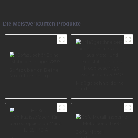
Die Meistverkauften Produkte
Sofazubehör Beine
Möbelbeschläge
I2897
Maßgeschneiderte
moderne
Stützsofafüße aus
Metall und
Edelstahl, einfache
Möbelbeschläge,
Schrankfüße S1040
Sofa Metall
moderne