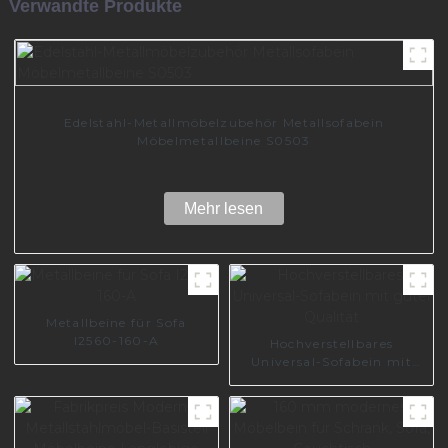
Verwandte Produkte
Edelstahl-Metallmöbelzubehör Metallsofabein
Möbelmetallbeine S0503
Mehr lesen
Metallbeine für Sofa
I2560-160-A
Hochverstellbares
Universal-Sofabein mit
guter Qualität