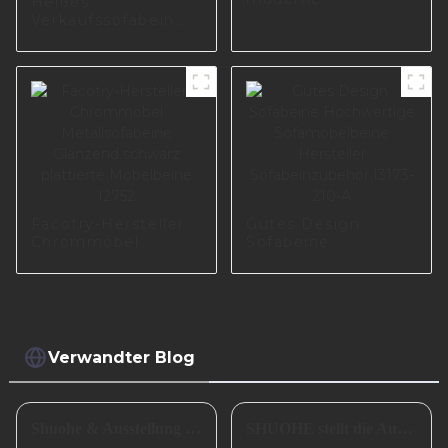
Heißes
Möbelbeine I2832
Verkaufssofabein
für den
europäischen Markt
I3165-170-A
Facotry-Hersteller
Gutes Design
Chrommöbel
Sofabeine
Metallsofabeine
Hochwertige
Glänzend schwarz
Sofamöbelbeine
plattierte
Hersteller
Möbelbeine I2752
Sofabeinzubehör
I3173-210-A
Verwandter Blog
Shuohe & Ausstellung CIFM 2023 Interzum Guangzhou
SHUOHE stellt die Ausstellungen im März 2023 aus