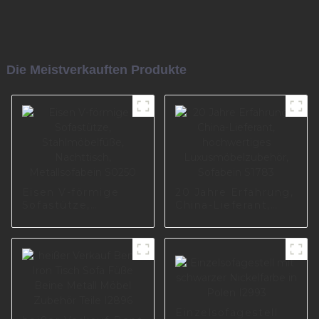
Die Meistverkauften Produkte
Eisen V-förmige
20 Jahre Erfahrung,
Sofastütze,
China-Lieferant,
Stahlmöbelfüße,
hochwertiges
Nachttisch,
Luxusmöbelzubehör,
Metallsofabein
Sofabein S1783
S0250
Einzelsofagestell