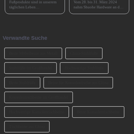
Fußprodukte sind in unserem
Vom 28. bis 31. März 2024
täglichen Leben
nahm Shuohe Hardware an der
allgegenwärtig, wie zum
China Guangzhou
Beispiel Tischbeine,
International Furniture
Stuhlbeine, Sofabeine,
Production Equipment and
Barbeine und so weiter. Lassen
Ingredients Exhibition 2024
Sie uns heute darüber sprechen,
(CIFM 2024 Interzum
Verwandte Suche
wie man die Sofabeine
Guangzhou) teil, wo...
auswählt? 1、 Klassifizierung
der SofabeineT...
Beste Möbelbeine aus Metall
China-Stuhlfüße
Stuhlfüße im Großhandel
Hochwertige Stuhlfüße
Beste Stuhlfüße
Beine für Konsolentische aus China
Konsolentischbeine im Großhandel
Hochwertige Konsolentischbeine
Beste Konsolentischbeine
Tischbeine aus China