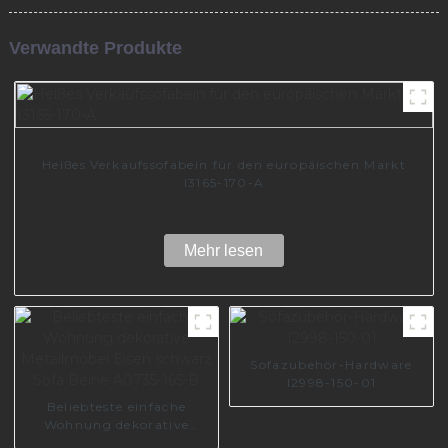
Verwandte Produkte
Heißes Verkaufssofabein für den europäischen Markt
I3165-170-A
Mehr lesen
Sofazubehör-Hardware
I2998-150-01
Beliebteste einfache
Wohnung dekorative
Metallmöbel Eisen