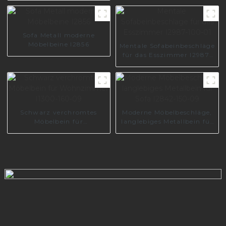
schwarz Sofa Beine
A0735-165-B
Sofa Metall moderne
Möbelbeine I2856
Mentale Sofabeinbeschläge
für das Esszimmer I2987-
100-01
Schwarz verchromtes
Moderne Möbelbeschläge,
Möbelbein für
langlebiges Metallbein für
Wohnzimmer I1300-160-
Sofa I2842-150-09
09