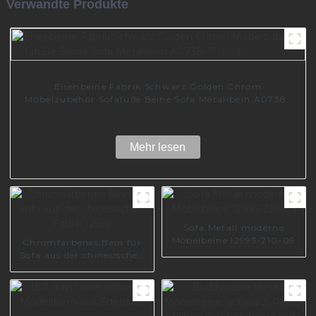
Verwandte Produkte
Eisenbeine Fabrik Schwarz Golden Chrom
Möbelzubehör Sofafüße Beine Sofa Metallbein A0738-
170-09
Mehr lesen
Sofa Metall moderne
Möbelbeine I2995-210-09
Chromfarbenes Bein für
Sofa aus der chinesischen
Fabrik I2559