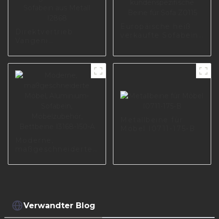
Europäische heiß
Direktvertrieb
verkaufte Sofabeine
Vangeni
aus Zinklegierung,
Möbelhersteller
Metallmöbelfüße,
Lieferant ersetzt
kundenspezifische
Sofabein aus Eisen,
Beine für Sofa
maßgeschneidertes
Z0115
Sofabein aus Metall
I2868
Metallbeine für
Möbel I0711-175-B
Moderne,
maßgeschneiderte
Möbel, Aluminium-
Sofabein,
Möbelzubehör,
Bettbeine I3168-
150-A
Verwandter Blog