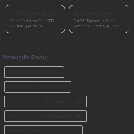
SHUOHE stellt die Ausstellungen im März 2023 aus
Eine unverzichtbare Vorbereitung für das erfolgreiche Frühlingsfest in China
Shuohe Industrial Co., LTD.
Der 23. Tag von La Yue in
(SHUOHE) wurde im
Nordchina und der 24. Tag des
September 2004 in Tianhe,
Monats in Südchina sind das
Guangzhou, gegründet. Es
Xiao Nian-Fest im chinesischen
wurde von den beiden
Mondkalender. Xiao Nian wird
Gründern BENNY und
auch „Kleines (chinesisches)
JOHNSON mitbegründet. Wir
Neujahr“ genannt.
Verwandte Suche
haben an der Ausstellung
CIFM 2023 teilgenommen ...
Beste verstellbare Möbelbeine
Schreibtischbeine aus China-Stahl
Großhandel für Schreibtischbeine aus Stahl
Großhandel für Schreibtischbeine aus Stahl
Hochwertige Schreibtischbeine aus Stahl