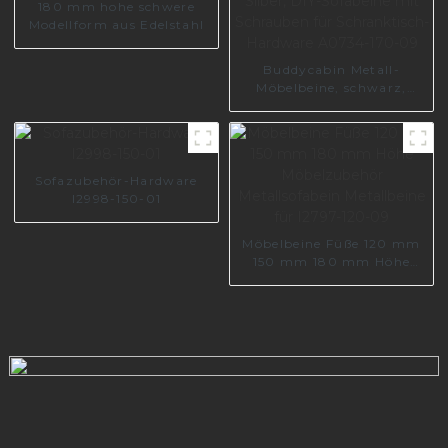
180 mm hohe schwere
Modellform aus Edelstahl
Buddycabin Metall-
Möbelbeine, schwarz,
Retro-Silber, DIY-
Sofabeine mit Schrauben
für Schranktisch-
Hardware A0734-170-09
Sofazubehör-Hardware
I2998-150-01
Möbelbeine Füße 120 mm
150 mm 180 mm Höhe
Möbelzubehör
Metallsofabein Metallbeine
für I2797-120-09