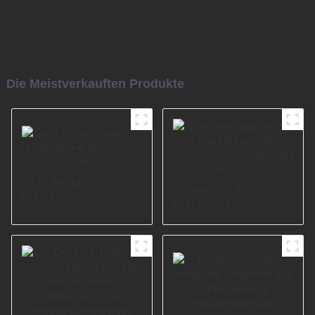
Die Meistverkauften Produkte
Sofa Metall
Sofabeine aus
moderne
Metall, neues
Möbelbeine I3005-
Design für
110-08
Wohnzimmermöbel,
Teil I2994-150-09