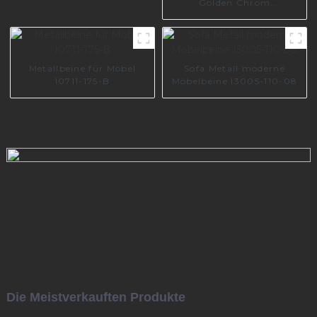
Golden Chrom
Möbelzubehör Sofafüße
Beine Sofa Metallbein
A0738-170-09
Metallbeine für Möbel
Sofa Metall moderne
I0711-175-B
Möbelbeine I3005-110-08
Die Meistverkauften Produkte