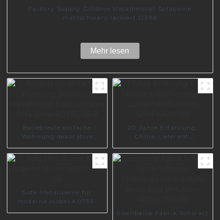
Factory Supply Goldene Metallmöbel-Sofabeine
mattschwarz lackiert I2388
Mehr lesen
Beliebteste einfache
20 Jahre Erfahrung,
Wohnung dekorative
China-Lieferant,
Metallmöbel Eisen
hochwertiges
schwarz Sofa Beine
Luxusmöbelzubehör,
A0735-165-B
Sofabein S1783
Sofa-Metallbeine für
moderne Möbel A0739-
190-09
Eisenbeine Fabrik Schwarz