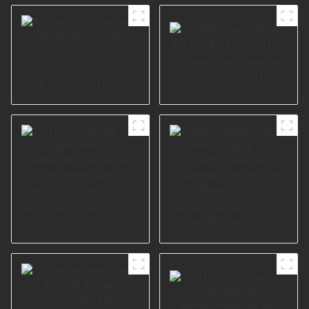
Sofabein aus Metall
Aluminium-
für Europa I3011-
Möbelbein für
120-41
Wohnzimmer
A0729-150-09
Hochwertige
Heißer Verkauf
Möbelbeine aus
Möbel Beine
Edelstahl und
Schrank DIY Ersatz
Metall, moderne
polnischen
Füße, poliertes
Edelstahl Metall
Sofabein S0501
Sofa Beine S0361