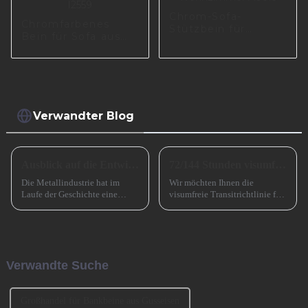
Chrom-Sofa-
Chromfarbenes
Stützbein für
Bein für Sofa aus
Wohnzimmer A0619
der chinesischen
Fabrik I2559
Verwandter Blog
Ausblick auf die Entwicklung kleiner und mittlerer metallverarbeitender Unternehmen im Jahr 2024
72/144 Stunden visumfreier Transit nach China
Die Metallindustrie hat im
Wir möchten Ihnen die
Laufe der Geschichte eine
visumfreie Transitrichtlinie für
entscheidende Rolle gespielt
72/144 Stunden in China
und den Übergang von der
vorstellen, die die Ein- und
Bronzezeit zur Eisenzeit und
Ausreise ausländischer
durch die industrielle
Reisender, die für kurzfristige
Revolution beschleunigt. Jetzt
Geschäftsreisen nach
Verwandte Suche
muss es eine ähnlich
Guangzhou kommen, erheblich
entscheidende Rolle spielen ...
erleichtert.
Großhandel für Bankbeine aus Gusseisen