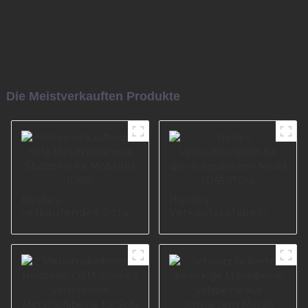
Die Meistverkauften Produkte
Heißes
Heißes
verkaufendes Sofa-
Verkaufssofabein
Metallmodernes
für den
Stützbein für
europäischen Markt
Möbelteil I0625
I3165-170-A