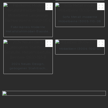
neues Design, A0699
Sofa Metall moderne
Möbelbeine I3005-110-08
Fabrikpreis Moderne
Metallstahlmöbel-Basisteil
Möbelbeine Langlebige
Tischbankbeine I0650-135-
E
Möbelbein I3004-100-01
2024 Neues Design,
gebogener Stahltisch,
Sofafüße,
Metallmöbelfüße, Beinteile
I2600-150-B