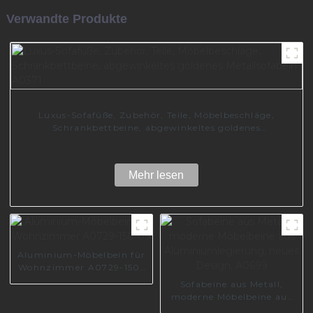
Verwandte Produkte
Luxus-Sofafüße, Zubehör, Teile, Möbelbeschläge,
Schrankbettbeine, abgewinkeltes goldenes
Metallsofabein A0371
Mehr lesen
Aluminium-Möbelbein für
Wohnzimmer A0729-150-
09
Sofabeine aus Metall,
moderne Möbelbeine aus
Aluminiumlegierung,