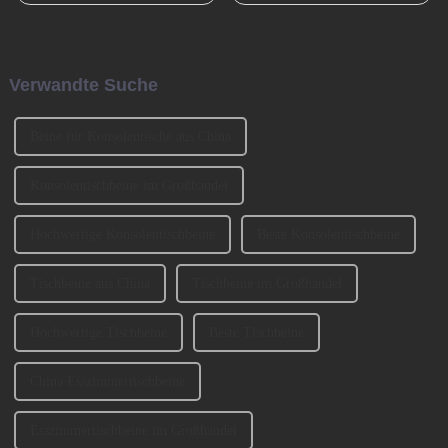
International Furniture
Möbelstück in Familien
Production Equipment and
geworden. Bei der Auswahl
Ingredients Exhibition 2023
eines Sofas müssen neben
(CIFM 2023 Interzum
Faktoren wie Stil, Farbe und
Verwandte Suche
Guangzhou) teil. ...
Material auch ... berücksichtigt
werden.
Beine für Konsolentische aus China
Konsolentischbeine im Großhandel
Hochwertige Konsolentischbeine
Beste Konsolentischbeine
Tischbeine aus China
Tischbeine im Großhandel
Hochwertige Tischbeine
Beste Tischbeine
China Esszimmertischbeine
Esszimmertischbeine im Großhandel