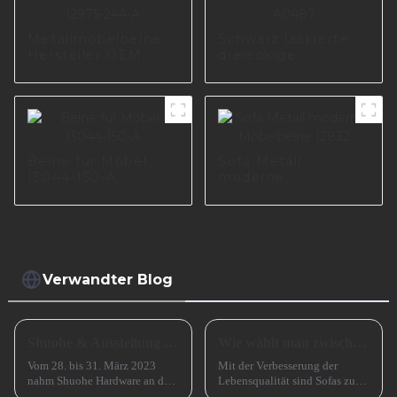
Metallmöbelbeine
Schwarz lackierte
Hersteller OEM
dreieckige
schwarz
Möbelbeine,
verchromte
Sofabeine aus
Metallsofabeine für
schwarzem Metall,
Sofa I2975-244-A
A0487
Beine für Möbel
Sofa Metall
I3044-150-A
moderne
Möbelbeine I2832
Verwandter Blog
Shuohe & Ausstellung CIFM 2023 Interzum Guangzhou
Wie wählt man zwischen einem Sofa mit hohen und einem Sofa mit niedrigen Beinen?
Vom 28. bis 31. März 2023
Mit der Verbesserung der
nahm Shuohe Hardware an der
Lebensqualität sind Sofas zu
China Guangzhou
einem unverzichtbaren