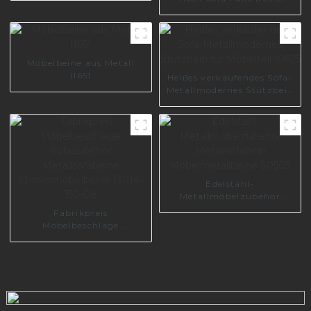
Metall Möbel Zubehör Teile
I2896
Möbelbeine aus Metall
I1651
Heißes verkaufendes Sofa-
Metallmodernes Stützbein
für Möbelteil I0625
Edelstahl-
Metallmöbelzubehör
Metallsofabein
Fabrikpreis
Möbelmetallbeine S0503
Möbelbeschläge
Sofazubehör
Metallsofabeine
Chrommöbelbeine I3014-
150-08