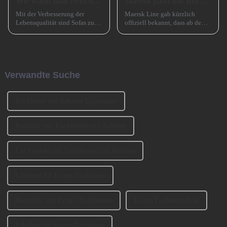
Wie wählt man zwischen einem Sofa mit hohen und einem Sofa mit niedrigen Beinen?
Maersk passt das Buchungsfenster für Asienstrecken an
Mit der Verbesserung der
Maersk Line gab kürzlich
Lebensqualität sind Sofas zu
offiziell bekannt, dass ab dem
einem unverzichtbaren
15. Juli 2024 eine wichtige
Möbelstück in Familien
Anpassung für seinen
geworden. Bei der Auswahl
Buchungsservice auf
eines Sofas müssen neben
asiatischen Strecken
Faktoren wie Stil, Farbe und
vorgenommen wird, d. h. das
Verwandte Suche
Material auch ... berücksichtigt
ursprüngliche Buchungsfenster
werden.
wird erweitert.
Tischbeine mit Rahmen Exporteure
Produkte mit Tischbeinen mit Rahmen
Ein Produkt mit Tischbeinen mit Rahmen
Lieferant für Ersatz-Tischbeine
Hersteller von Ersatz-Tischbeinen
Ersatz-Tischbeinfabrik
Fabriken für Ersatz-Tischbeine