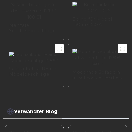
Beine für Möbel
I3044-150-A
Mentale
Sofabeinbeschläge
für das Esszimmer
I2987-100-01
Sofazubehör Beine
Modernes Sofabein
Möbelbeschläge
in schwarzer Farbe
I2897
I2603-140-B
Verwandter Blog