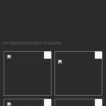
Die Meistverkauften Produkte
Sofa Metall
moderne
Hersteller, gute
Möbelbeine I2995-
Qualität, modisches
210-09
Design, langlebiges
Metall-Eisen-
Tischbein S0133