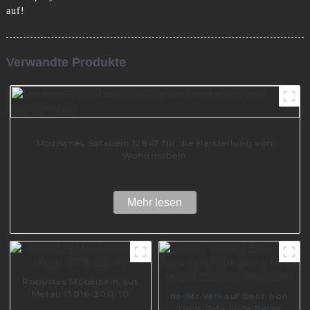
auf!
Verwandte Produkte
Modisches Sofabein I2847 für die Herstellung von
Wohnmöbeln
Mehr lesen
Robustes Möbelbein aus
Metall I3016-200-10
heißer Verkauf Bent Iron
Tisch Sofa Füße Beine