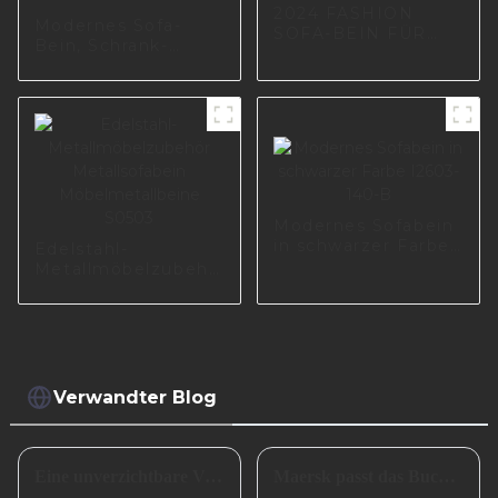
2024 FASHION
Modernes Sofa-
SOFA-BEIN FÜR
Bein, Schrank-
WOHNZIMMER
Metall-Sofa-Bein,
I3017-200-10
Gold-Chrom-Metall-
Möbelbein A0389
Modernes Sofabein
in schwarzer Farbe
Edelstahl-
I2603-140-B
Metallmöbelzubehör
Metallsofabein
Möbelmetallbeine
S0503
Verwandter Blog
Eine unverzichtbare Vorbereitung für das erfolgreiche Frühlingsfest in China
Maersk passt das Buchungsfenster für Asienstrecken an