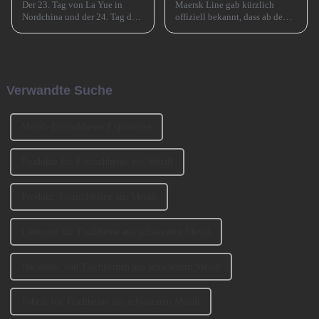
Der 23. Tag von La Yue in
Maersk Line gab kürzlich
Nordchina und der 24. Tag des
offiziell bekannt, dass ab dem
Monats in Südchina sind das
15. Juli 2024 eine wichtige
Xiao Nian-Fest im chinesischen
Anpassung für seinen
Mondkalender. Xiao Nian wird
Buchungsservice auf
auch „Kleines (chinesisches)
asiatischen Strecken
Neujahr“ genannt.
vorgenommen wird, d. h. das
Verwandte Suche
ursprüngliche Buchungsfenster
wird erweitert.
Metall-Esstischbeine Exporteure
Produkte für Esstischbeine aus Metall
Produkt: Esstischbeine aus Metall
Lieferant für Tischbeine aus schwarzem Metall
Hersteller von Tischbeinen aus schwarzem Metall
Fabrik für Tischbeine aus schwarzem Metall