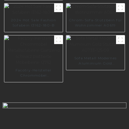
Metall, A0487
2024 Hot Sale Fashion
Chrom-Sofa-Stützbein für
Sofabein I3162-180-B
Wohnzimmer A0619
Sofa Metall Modernes
Aluminium Gold
Stützbein A0733-125-09
Facotry-Hersteller
Chrommöbel
Metallsofabeine Glänzend
schwarz plattierte
Möbelbeine I2752