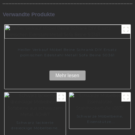
Verwandte Produkte
Heißer Verkauf Möbel Beine Schrank DIY Ersatz
polnischen Edelstahl Metall Sofa Beine S0361
Mehr lesen
Schwarze Möbelbeine,
Eisenstütze,
Schwarz lackierte
Stahlhockerfüße I0575
dreieckige Möbelbeine,
Sofabeine aus schwarzem