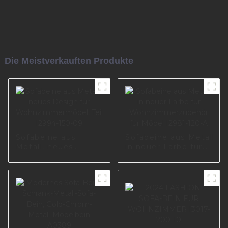
Die Meistverkauften Produkte
Sofabeine aus
Sofabeine aus Metall
Metall, neues
in neuer Farbe für
Design für
Wohnzimmerzubehör
Wohnzimmermöbel,
für Möbel I2981-120-
Teil I2994-150-09
A