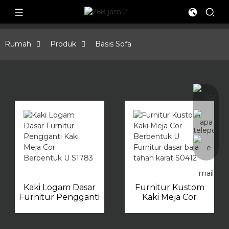
Rumah
Produk
Basis Sofa
Kaki Logam Dasar
Furnitur Kustom
Furnitur Pengganti
Kaki Meja Cor
Kaki Meja Cor
Berbentuk U
Berbentuk U S1783
Furnitur dasar baja
tahan karat S0412