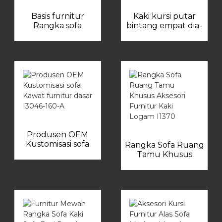
Basis furnitur
Kaki kursi putar
Rangka sofa
bintang empat dia-
modern Aksesori
casting baja tahan
baja tahan karat
karat dasar roda
berbentuk T S0238
kursi kantor S0039
Produsen OEM
Kustomisasi sofa
Rangka Sofa Ruang
Kawat furnitur
Tamu Khusus
dasar I3046-160-A
Aksesori Furnitur
Kaki Logam I1370