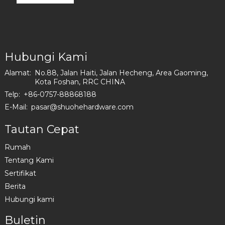
steel S0619
putar
sofa
untuk
bagian
modern
Amerika
aksesori
Aksesori
dasar roda
baja tahan
I1300-750-C
karat
Hubungi Kami
berbentuk
T S0238
Alamat:
No.88, Jalan Haiti, Jalan Hecheng, Area Gaoming,
Kota Foshan, RRC CHINA
Telp:
+86-0757-88868188
E-Mail:
pasar@shuohehardware.com
Tautan Cepat
Rumah
Tentang Kami
Sertifikat
Berita
Hubungi kami
Buletin