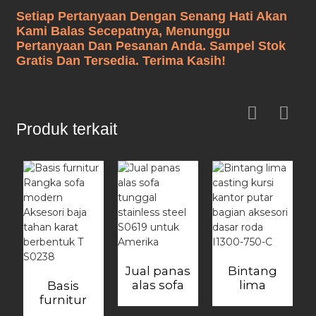
Setiap Pertanyaan Dengan Senang Hati Akan
Kami Balas Secepatnya, Menunggu
Pertanyaan Dan Pesanan Anda. Sampel Stok
Gratis Dan Tersedia. Terima Kasih!
Produk terkait
Jual panas
Bintang
alas sofa
lima
Basis
tunggal
casting
furnitur
stainless
kursi kantor
Rangka