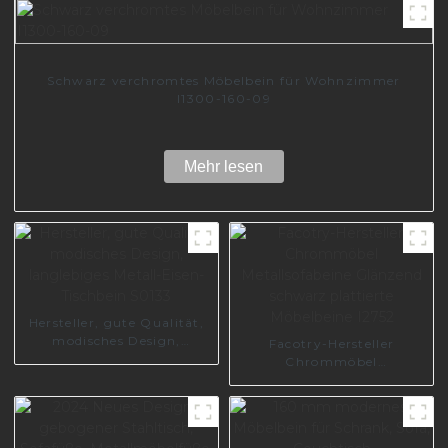
Schwarz verchromtes Möbelbein für Wohnzimmer
I1300-160-09
Mehr lesen
Hersteller, gute Qualität,
modisches Design,
Facotry-Hersteller
langlebiges Metall-Eisen-
Chrommöbel
Tischbein S0133
Metallsofabeine Glänzend
schwarz plattierte
Möbelbeine I2752