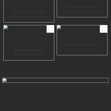
160 mm modernes
Möbelbein für Schrank,
2024 Neues Design,
Sofa, Couchtisch
gebogener Stahltisch,
Sofafüße,
Metallmöbelfüße, Beinteile
I2600-150-B
Sofa Metall Modernes
Aluminium Gold
Standardqualität,
Stützbein A0733-125-09
modernes Metall-
Möbelbein, Zubehör,
Sofabeine für Möbel I1754-
150-A