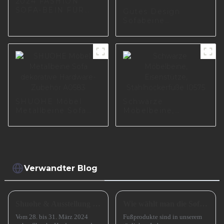
2024 FASHION
SOFA-BEIN FÜR
Gutes Design
WOHNZIMMER
Sofabeine
I3017-200-10
Hochwertige
Sofamöbelbeine
Hersteller
Sofabeinzubehör
I3173-210-A
SHUOHE Möbel
Schwarze
Metallbeine Sofa
Möbelbeine,
dekorative
Eisenstütze,
Hardware-Zubehör
Stahlhockerfüße
A0583
I0575
Verwandter Blog
Shuohe & Ausstellung CIFM 2024 Interzum Guangzhou
Wie wählt man die Sofabeine aus?
Vom 28. bis 31. März 2024
Fußprodukte sind in unserem