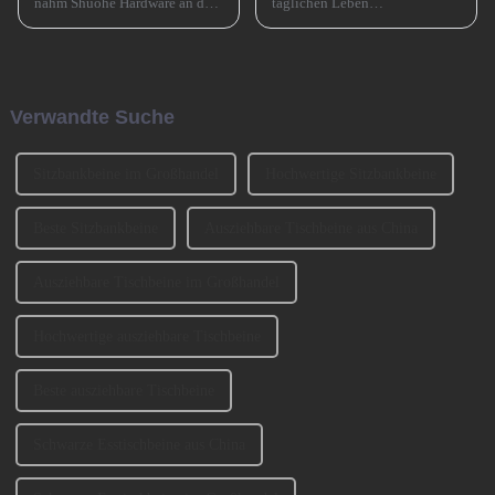
nahm Shuohe Hardware an der
täglichen Leben
China Guangzhou
allgegenwärtig, wie zum
International Furniture
Beispiel Tischbeine,
Production Equipment and
Stuhlbeine, Sofabeine,
Ingredients Exhibition 2024
Barbeine und so weiter. Lassen
(CIFM 2024 Interzum
Sie uns heute darüber sprechen,
Verwandte Suche
Guangzhou) teil, wo...
wie man die Sofabeine
auswählt? 1、 Klassifizierung
der SofabeineT...
Sitzbankbeine im Großhandel
Hochwertige Sitzbankbeine
Beste Sitzbankbeine
Ausziehbare Tischbeine aus China
Ausziehbare Tischbeine im Großhandel
Hochwertige ausziehbare Tischbeine
Beste ausziehbare Tischbeine
Schwarze Esstischbeine aus China