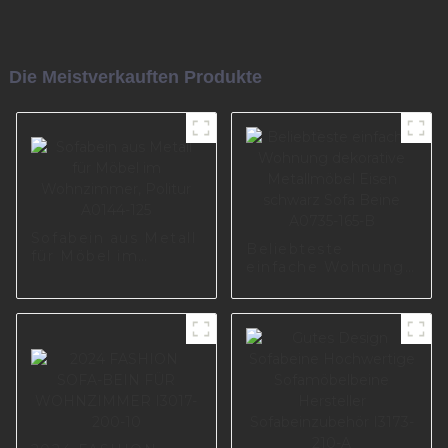
Die Meistverkauften Produkte
Sofabein aus Metall
Beliebteste
für Möbel im
einfache Wohnung
Wohnzimmer,
dekorative
Politur A0144-125
Metallmöbel Eisen
schwarz Sofa Beine
A0735-165-B