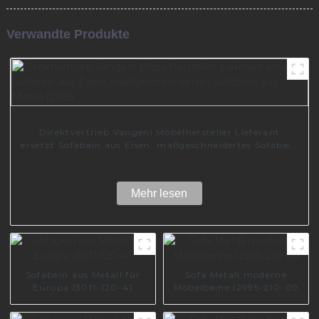
Verwandte Produkte
Direktvertrieb Vangeni Möbelhersteller Lieferant
ersetzt Sofabein aus Eisen, maßgeschneidertes Sofabein
aus Metall I2868
Mehr lesen
Sofabein aus Metall für
Sofa Metall moderne
Europa I3011-120-41
Möbelbeine I2995-210-09