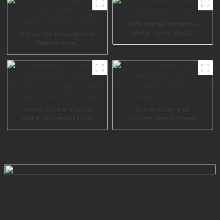
Sofa Metall moderne
Möbelbeine I2832
Schwarze Möbelbeine,
Eisenstütze,
Stahlhockerfüße I0575
Beliebteste einfache
Großhandel mit
Wohnung dekorative
kundenspezifischem
Metallmöbel Eisen
Möbelzubehör, Sofafüße
schwarz Sofa Beine
aus Metall I3006-140-A
A0735-165-B