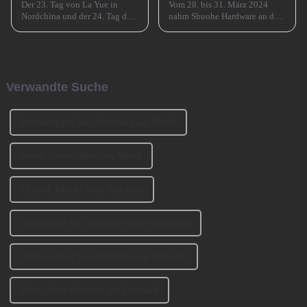
Der 23. Tag von La Yue in
Vom 28. bis 31. März 2024
Nordchina und der 24. Tag des
nahm Shuohe Hardware an der
Monats in Südchina sind das
China Guangzhou
Xiao Nian-Fest im chinesischen
International Furniture
Mondkalender. Xiao Nian wird
Production Equipment and
auch „Kleines (chinesisches)
Ingredients Exhibition 2024
Neujahr“ genannt.
(CIFM 2024 Interzum
Verwandte Suche
Guangzhou) teil, wo...
Hochwertiges Sofa-Stützbein aus Metall
Bestes Sofastützbein aus Metall
China-Edelstahl-Sofa-Stützbein
Großhandel mit rostfreien Sofa-Stützbeinen
Hochwertiges Sofa-Stützbein aus Edelstahl
Bestes Sofa-Stützbein aus Edelstahl