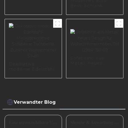
Modernes Sofa-
Möbelbeine I2856
Bein, Schrank-
Metall-Sofa-Bein,
Gold-Chrom-Metall-
Möbelbein A0389
Sofabeine aus
Metall, neues
Dekorative
Design für
moderne Edelstahl-
Wohnzimmermöbel,
Metalldekorative
Teil I2994-150-09
Sofabeine
Tischbeine Zubehör
Wohnzimmer S1481
Verwandter Blog
Eine unverzichtbare Vorbereitung für das erfolgreiche Frühlingsfest in China
Shuohe & Ausstellung CIFM 2024 Interzum Guangzhou