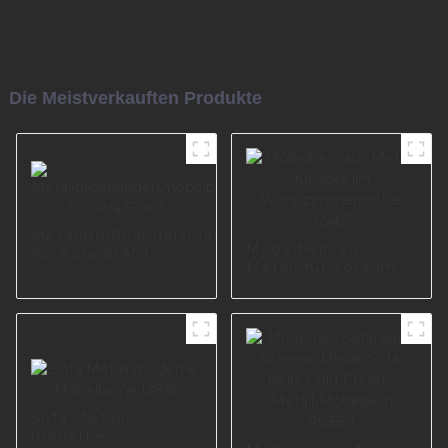
Die Meistverkauften Produkte
Metallgroßhandelsmöbelbeine
Möbelbein aus
für Sofa S1901
Metall für Sofa im
Wohnzimmermöbel
I2465
Sofa Metall
moderne