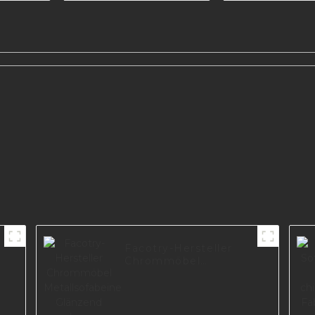
Sofafüße aus Metall
I3006-140-A
e,
beine
h-
Facotry-Hersteller
Chrommöbel
Metallsofabeine
Glänzend schwarz
plattierte Möbelbeine
I2752