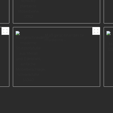
Maßgeschneiderte
moderne
Stützsofafüße aus
Metall und Edelstahl,
einfache
Möbelbeschläge,
Schrankfüße S1040