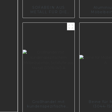
SOFABEIN AUS
Alumini
METALL FÜR DIE
Möbelbein
MÖBELFABRIK IN
Wohnzimmer
EUROPA I0660
150-0
Großhandel mit
Beine für 
kundenspezifischem
I3044-15
Möbelzubehör,