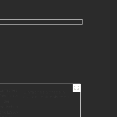
150-C
Einfaches Sofabein
aus der chinesischen
Fabrik I2967-180-01