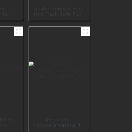
um-
heißer Verkauf Bent
 für
Iron Tisch Sofa Füße
 A0729-
Beine Metall Möbel
9
Zubehör Teile I2896
Möbel
Metallsofa-
0-A
Hardwarematerial für
Wohnzimmer I3169-