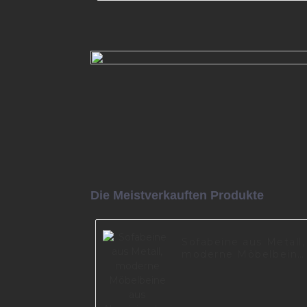
Buddycabin Metall-Möbelbein
schwarz, Retro-Silber, DIY-Sofa
mit Schrauben für Schranktisc
Hardware A0734-170-09
Mehr lesen
Die Meistverkauften Produkte
Sofabeine aus Metall,
moderne Möbelbeine
aus
Aluminiumlegierung,
neues Design, A0699