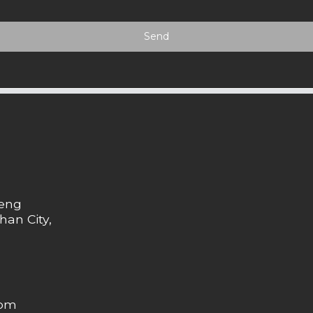
Send
heng
han City,
com