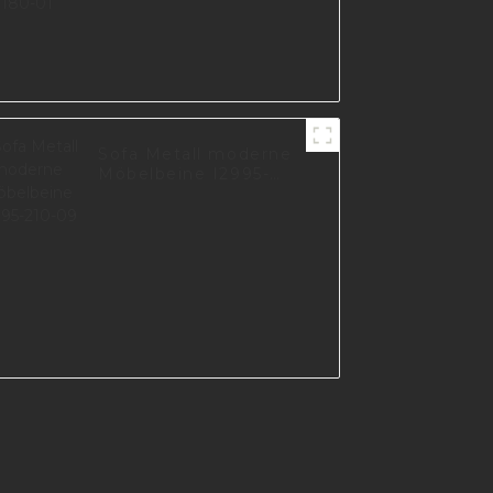
Sofa Metall moderne
Möbelbeine I2995-
210-09