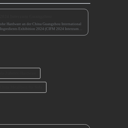
 2024 Interzum Guangzhou
ohe Hardware an der China Guangzhou International
 Ingredients Exhibition 2024 (CIFM 2024 Interzum
ofa-Zubehör-Hardware
China Metallbein für Sofa