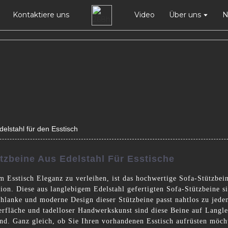
Kontaktiere uns
Video
Über uns
N
elstahl für den Esstisch
tzbeine Aus Edelstahl Für Esstische
em Esstisch Eleganz zu verleihen, ist das hochwertige Sofa-Stützbe
on. Diese aus langlebigem Edelstahl gefertigten Sofa-Stützbeine si
 schlanke und moderne Design dieser Stützbeine passt nahtlos zu jed
rfläche und tadelloser Handwerkskunst sind diese Beine auf Langleb
nd. Ganz gleich, ob Sie Ihren vorhandenen Esstisch aufrüsten möch