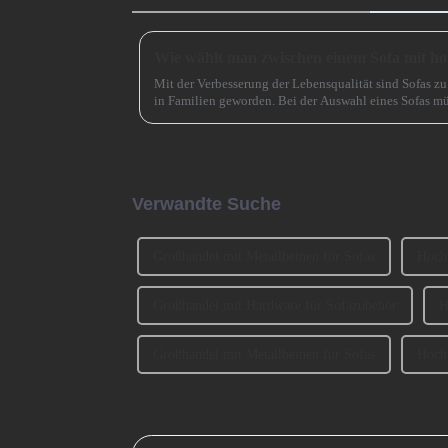
Mit der Verbesserung der Lebensqualität sind Sofas 
in Familien geworden. Bei der Auswahl eines Sofas mü
und Material auch ... berücksichtigt werden.
Verwandte Suche
Großhandel mit Metallbeinen für Sofas
Hochw
Großhandel mit Hardware für Sofazubehör
H
Großhandel mit Metallbeinen für Sofas
Hochw