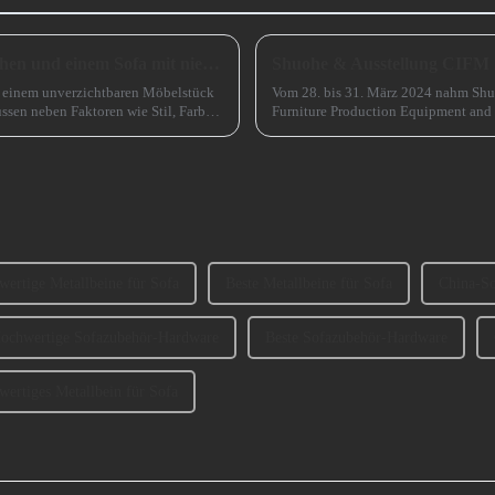
Wie wählt man zwischen einem Sofa mit hohen und einem Sofa mit niedrigen Beinen?
Shuohe & Ausstellung CIFM
zu einem unverzichtbaren Möbelstück
Vom 28. bis 31. März 2024 nahm Shu
ssen neben Faktoren wie Stil, Farbe
Furniture Production Equipment and
Guangzhou) teil, wo...
ertige Metallbeine für Sofa
Beste Metallbeine für Sofa
China-S
ochwertige Sofazubehör-Hardware
Beste Sofazubehör-Hardware
ertiges Metallbein für Sofa