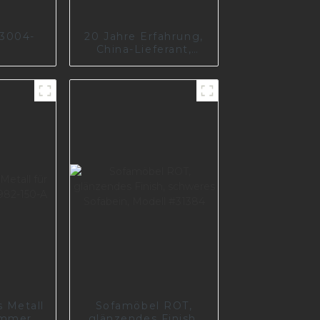
I3004-
20 Jahre Erfahrung,
1
China-Lieferant,
hochwertiges
Luxusmöbelzubehör,
Sofabein S1783
s Metall
Sofamöbel ROT,
immer
glänzendes Finish,