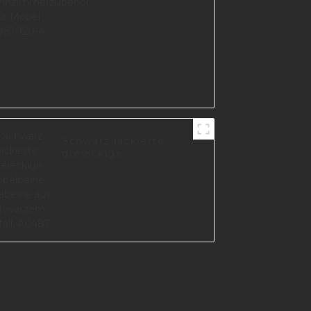
Schwarz lackierte
dreieckige
Möbelbeine,
Sofabeine aus
schwarzem Metall,
A0487