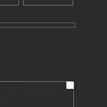
0-A
schweres Sofabein,
Modell #31384
Sofabeine aus Metall
in neuer Farbe für
Wohnzimmerzubehör
für Möbel I2981-120-A