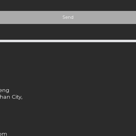
Send
heng
han City,
com