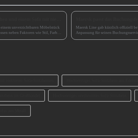
Wie wählt man zwischen einem Sofa mit hohen und einem Sofa mit niedrigen Beinen?
Maersk passt das Buchungsfen
zu einem unverzichtbaren Möbelstück
Maersk Line gab kürzlich offiziell be
ssen neben Faktoren wie Stil, Farbe
Anpassung für seinen Buchungsservic
das ursprüngliche Buchungsfenster wi
it rostfreien Sofa-Stützbeinen
Hochwertiges Sofa-Stützbein aus Edelsta
ützbein im Großhandel
Hochwertiges verchromtes Sofa-Stützbein
ofas aus Metall