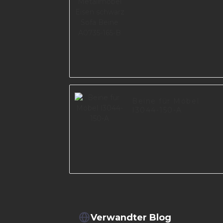
Beine für Möbel
I3044-150-A
Verwandter Blog