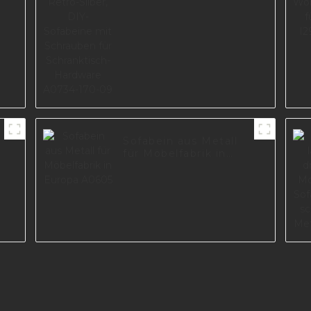
Schranktisch-
Hardware A0734-170-
09
Sofabein aus Metall
für Möbelfabrik in
Europa A0605