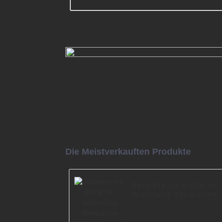
Sofabein aus Metall für Möbel
Wohnzimmer, Politur A0144-1
Mehr lesen
Die Meistverkauften Produkte
Beliebteste einfache
Wohnung dekorative
Metallmöbel Eisen
schwarz Sofa Beine
A0735-165-B