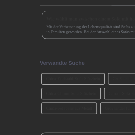
Mit der Verbesserung der Lebensqualität sind Sofas 
in Familien geworden. Bei der Auswahl eines Sofas mü
und Material auch ... berücksichtigt werden.
Verwandte Suche
China-Edelstahl-Sofa-Stützbein
Großhandel m
China-Chrom-Sofa-Stützbein
Chrom-Sofa-St
China-Sofabasis aus Metall
Großhandel für S