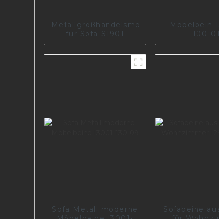
Metallgroßhandelsmöbelbeine
Möbelbein 
für Sofa S1901
100-0
Sofa Metall moderne
Sofabeine au
Möbelbeine I3001-
für Wohnz