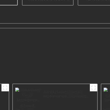
130-09
I2982-15
 im
25
Buddycabin Metall-
Möbelbeine, schwarz,
Retro-Silber, DIY-
Sofabeine mit
Schrauben für