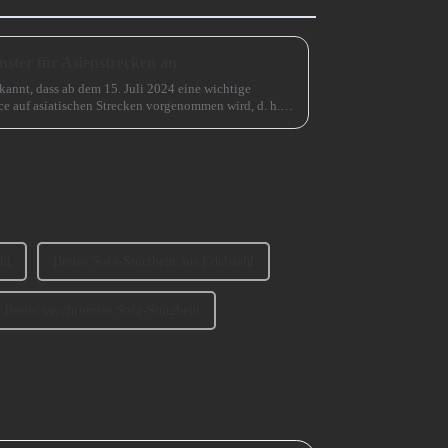
ster für Asienstrecken an
kannt, dass ab dem 15. Juli 2024 eine wichtige
e auf asiatischen Strecken vorgenommen wird, d. h.
rd erweitert.
hl
Bestes Sofa-Stützbein aus Edelstahl
Bestes verchromtes Sofa-Stützbein