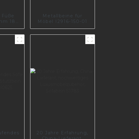
 Füße
Metallbeine für
mm 180
Möbel I2916-150-01
he
ehör
abein
e für
0-09
ufendes
20 Jahre Erfahrung,
China-Lieferant,