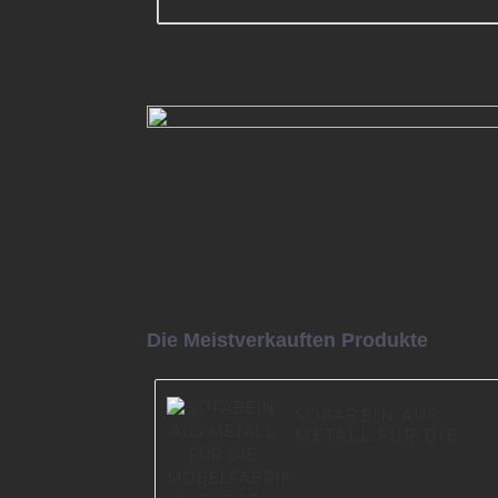
Factory Supply Goldene Metallm
Sofabeine mattschwarz lackiert 
Mehr lesen
Die Meistverkauften Produkte
SOFABEIN AUS
METALL FÜR DIE
MÖBELFABRIK IN
EUROPA I0660