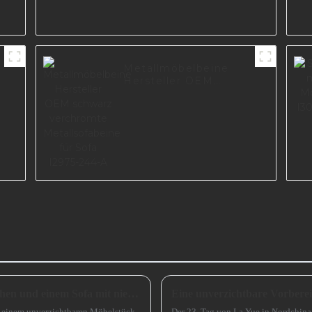
Metallmöbelbeine
Hersteller OEM
schwarz verchromte
Metallsofabeine für
Sofa I2975-244-A
Wie wählt man zwischen einem Sofa mit hohen und einem Sofa mit niedrigen Beinen?
zu einem unverzichtbaren Möbelstück
Der 23. Tag von La Yue in Nordchina