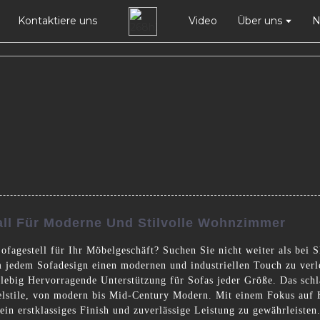
Kontaktiere uns
Video
Über uns
N
all Für Moderne Und Stilvolle Wohnzimmer
Sofagestell für Ihr Möbelgeschäft? Suchen Sie nicht weiter als be
um jedem Sofadesign einen modernen und industriellen Touch zu verle
glebig Hervorragende Unterstützung für Sofas jeder Größe. Das sch
belstile, von modern bis Mid-Century Modern. Mit einem Fokus auf
 ein erstklassiges Finish und zuverlässige Leistung zu gewährleiste