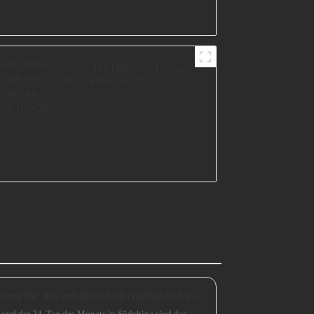
Sofa Metall moderne
Möbelbeine I3005-
110-08
Eine unverzichtbare Vorbereitung für das erfolgreiche Frühlingsfest in China
 und der 24. Tag des Monats in Südchina sind das