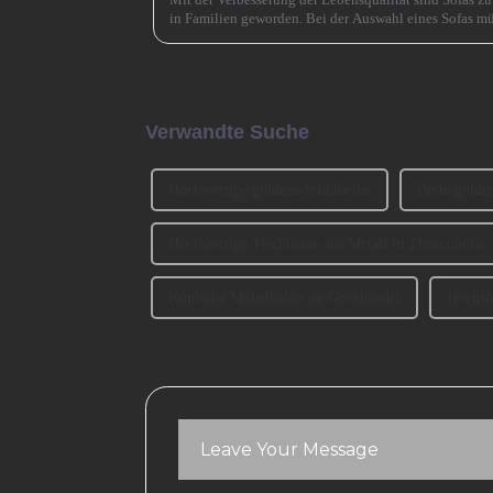
in Familien geworden. Bei der Auswahl eines Sofas mü
und Material auch ... berücksichtigt werden.
Verwandte Suche
Hochwertige goldene Stuhlbeine
Beste golde
Hochwertige Tischbeine aus Metall in Thekenhöhe
Konische Möbelbeine im Großhandel
Hochwe
Leave Your Message