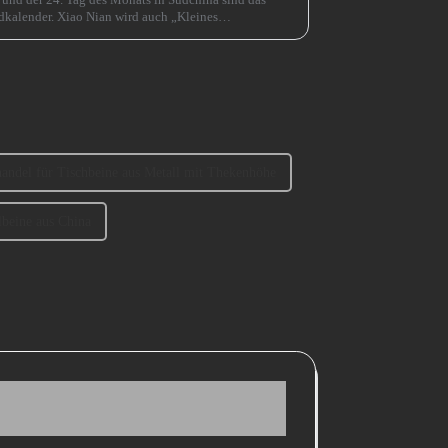
kalender. Xiao Nian wird auch „Kleines
andel für Tischbeine aus Metall mit Thekenhöhe
beine aus China