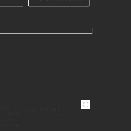
ernes
hochwertiges
 für
Luxusmöbelzubehör,
I0625
Sofabein S1783
2024 Hot Sale
Fashion Sofabein
I3162-180-B