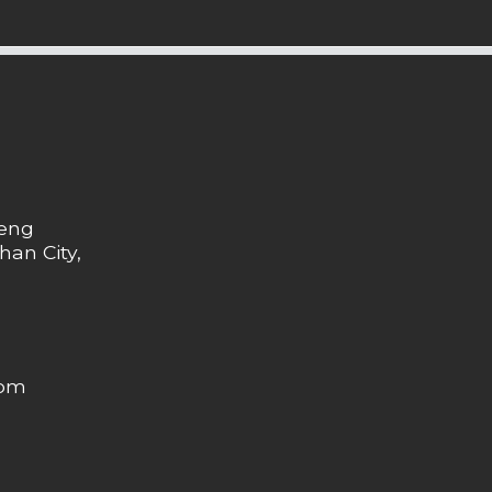
heng
han City,
com