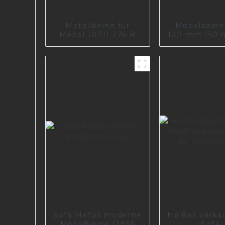
Metallbeine für
Möbelbeine
Möbel I0711-175-B
120 mm 150 
mm Hö
Möbelzub
Metallsof
Metallbein
I2797-12
Sofa Metall moderne
Heißes verka
Möbelbeine I2856
Sofa-