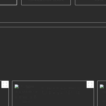
Metallmod
Stützbein
Möbelteil 
öbel-
I2388
Sofabein aus Metall
für Europa I3011-120-
41