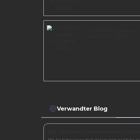
Sofa Metall moderne
Möbelbeine I2832
Verwandter Blog
Mit der Verbesserung der Lebensqualität sind Sofas 