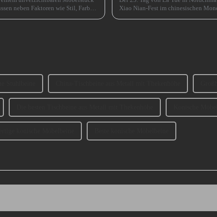
ssen neben Faktoren wie Stil, Farbe
Xiao Nian-Fest im chinesischen Mond
(chinesisches) Neujahr“ genannt.
ne Stuhlbeine
China-Tischbeine aus Metall mit Thekenhöhe
Großh
Die besten Tischbeine aus Metall mit Thekenhöhe
Konische Möbel
rtige konische Möbelbeine
Beste konische Möbelbeine