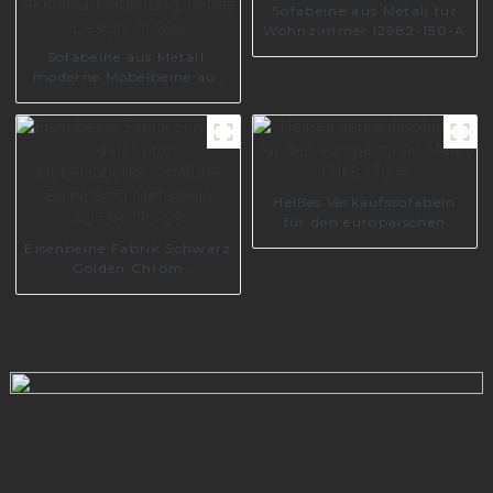
Sofabeine aus Metall für
Wohnzimmer I2982-150-A
Sofabeine aus Metall,
moderne Möbelbeine aus
Aluminiumlegierung,
neues Design, A0699
Heißes Verkaufssofabein
für den europäischen
Markt I3165-170-A
Eisenbeine Fabrik Schwarz
Golden Chrom
Möbelzubehör Sofafüße
Beine Sofa Metallbein
A0738-170-09