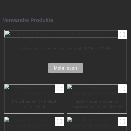
Verwandte Produkte
Robustes Möbelbein aus Metall I3016-200-10
Mehr lesen
Metallbeine für Möbel
Sofa Metall moderne
I0711-175-B
Möbelbeine I2995-210-09