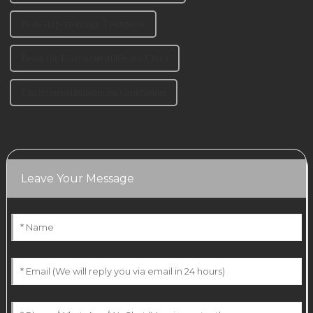
Beste trapezförmige Tischbeine
Beine für Esszimmerstühle aus China
Esszimmerstuhlbeine im Großhandel
Leave Your Message