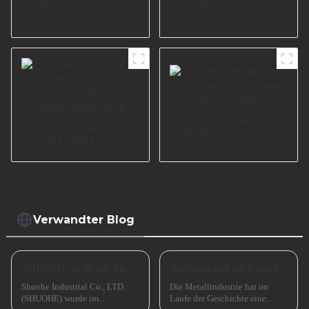
Modisches Sofabein
Mentale
I2847 für die
Sofabeinbeschläge
Herstellung von
für das Esszimmer
Wohnmöbeln
I2987-100-01
160 mm modernes
Fabrikgroßhandel
Möbelbein für
Metallsofabein
Schrank, Sofa,
Langlebige Beine
Couchtisch
für Möbel I3029-
160-B
Verwandter Blog
SHUOHE stellt die Ausstellungen im März 2023 aus
Ausblick auf die Entwicklung kleiner und mittlerer metallverarbeitender Unternehmen im Jahr 2024
Shuohe Industrial Co., LTD.
Die Metallindustrie hat im
(SHUOHE) wurde im
Laufe der Geschichte eine