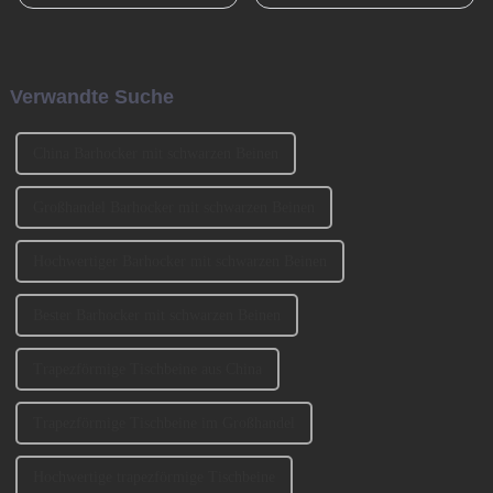
September 2004 in Tianhe,
entscheidende Rolle gespielt
Guangzhou, gegründet. Es
und den Übergang von der
wurde von den beiden
Bronzezeit zur Eisenzeit und
Gründern BENNY und
durch die industrielle
JOHNSON mitbegründet. Wir
Revolution beschleunigt. Jetzt
Verwandte Suche
haben an der Ausstellung
muss es eine ähnlich
CIFM 2023 teilgenommen ...
entscheidende Rolle spielen ...
China Barhocker mit schwarzen Beinen
Großhandel Barhocker mit schwarzen Beinen
Hochwertiger Barhocker mit schwarzen Beinen
Bester Barhocker mit schwarzen Beinen
Trapezförmige Tischbeine aus China
Trapezförmige Tischbeine im Großhandel
Hochwertige trapezförmige Tischbeine