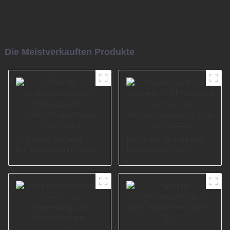
Die Meistverkauften Produkte
Großhandel mit
Metallmöbelbeine
kundenspezifischem
Hersteller OEM
Möbelzubehör,
schwarz
Sofafüße aus Metall
verchromte
I3006-140-A
Metallsofabeine für
Sofa I2975-244-A