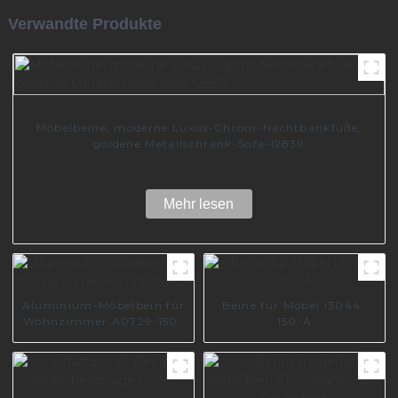
Verwandte Produkte
Möbelbeine, moderne Luxus-Chrom-Nachtbankfüße,
goldene Metallschrank-Sofa-I2839
Mehr lesen
Aluminium-Möbelbein für
Beine für Möbel I3044-
Wohnzimmer A0729-150-
150-A
09