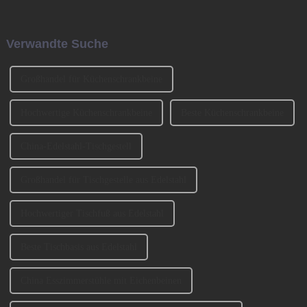
Bronzezeit zur Eisenzeit und
Production Equipment and
durch die industrielle
Ingredients Exhibition 2024
Revolution beschleunigt. Jetzt
(CIFM 2024 Interzum
Verwandte Suche
muss es eine ähnlich
Guangzhou) teil, wo...
entscheidende Rolle spielen ...
Großhandel für Küchenschrankbeine
Hochwertige Küchenschrankbeine
Beste Küchenschrankbeine
China-Edelstahl-Tischgestell
Großhandel für Tischgestelle aus Edelstahl
Hochwertiger Tischfuß aus Edelstahl
Beste Tischbasis aus Edelstahl
China Esszimmerstühle mit Eichenbeinen