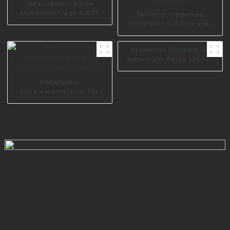
Sofazubehör Beine
Möbelbeschläge I2897
160 mm modernes
Möbelbein für Schrank,
Sofa, Couchtisch
Modernes Sofabein in
schwarzer Farbe I2603-
140-B
Metallsofa-
Hardwarematerial für
Wohnzimmer I3169-150-C