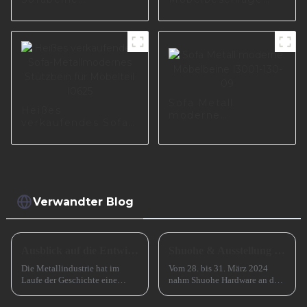
Hochwertige
Sofazubehör
Sofamöbelbeine
Metallsofabeine
Hersteller
Chrommöbelbeine
Sofabeinzubehör
I3014-150-08
I3173-210-A
Sofa Metall
Heißes
moderne
verkaufendes Sofa-
Möbelbeine I3001-
Metallmodernes
130-09
Stützbein für
Möbelteil I0625
Verwandter Blog
Ausblick auf die Entwicklung kleiner und mittlerer metallverarbeitender Unternehmen im Jahr 2024
Shuohe & Ausstellung CIFM 2024 Interzum Guangzhou
Die Metallindustrie hat im
Vom 28. bis 31. März 2024
Laufe der Geschichte eine
nahm Shuohe Hardware an der
entscheidende Rolle gespielt
China Guangzhou
und den Übergang von der
International Furniture