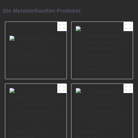
Die Meistverkauften Produkte
Metallbeine für
Möbel I2916-150-01
OEM+ODM Sofa-
Hardware Metall
goldene Fußschrank
Eckbeine Stahl
Sofabeine A0358
Gutes Design
Fabrikpreis
Sofabeine
Möbelbeschläge