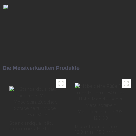
Die Meistverkauften Produkte
Standardqualität,
Möbelbeine Füße
modernes Metall-
120 mm 150 mm
Möbelbein,