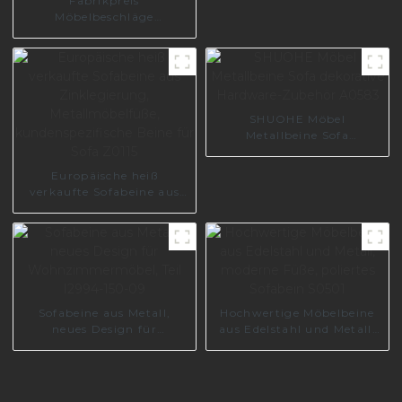
Fabrikpreis
Möbelbeschläge
Sofazubehör
Metallsofabeine
Chrommöbelbeine I3014-
150-08
SHUOHE Möbel
Metallbeine Sofa
dekorative Hardware-
Zubehör A0583
Europäische heiß
verkaufte Sofabeine aus
Zinklegierung,
Metallmöbelfüße,
kundenspezifische Beine
für Sofa Z0115
Sofabeine aus Metall,
Hochwertige Möbelbeine
neues Design für
aus Edelstahl und Metall,
Wohnzimmermöbel, Teil
moderne Füße, poliertes
I2994-150-09
Sofabein S0501