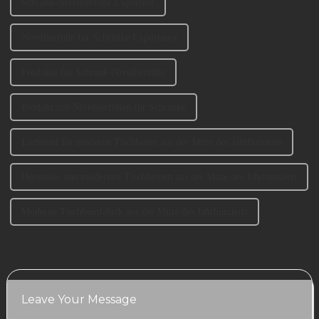
Schrank-Nivellierfüße Exporteur
Nivellierfüße für Schränke Exporteure
Produkte für Schrank-Nivellierfüße
Produkt mit Nivellierfüßen für Schränke
Lieferant für moderne Tischbeine aus der Mitte des Jahrhunderts
Hersteller von modernen Tischbeinen aus der Mitte des Jahrhunderts
Moderne Tischbeinfabrik aus der Mitte des Jahrhunderts
Leave Your Message