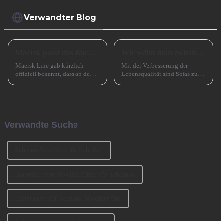
Verwandter Blog
Maersk passt das Buchungsfenster für Asienstrecken an
Wie wählt man zwischen einem Sofa mit hohen und einem Sofa mit niedrigen Beinen?
Maersk Line gab kürzlich
Mit der Verbesserung der
offiziell bekannt, dass ab dem
Lebensqualität sind Sofas zu
15. Juli 2024 eine wichtige
einem unverzichtbaren
Anpassung für seinen
Möbelstück in Familien
Buchungsservice auf
geworden. Bei der Auswahl
asiatischen Strecken
eines Sofas müssen neben
vorgenommen wird, d. h. das
Faktoren wie Stil, Farbe und
Verwandte Suche
ursprüngliche Buchungsfenster
Material auch ... berücksichtigt
wird erweitert.
werden.
Schrank-Nivellierfüße Fabriken
Hersteller von Nivellierfüßen für Schränke
Lieferanten für Schrank-Nivellierfüße