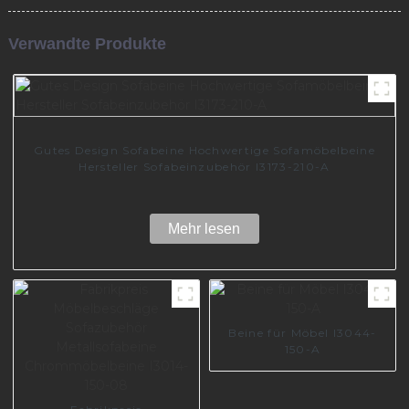
Verwandte Produkte
Gutes Design Sofabeine Hochwertige Sofamöbelbeine
Hersteller Sofabeinzubehör I3173-210-A
Mehr lesen
Beine für Möbel I3044-
150-A