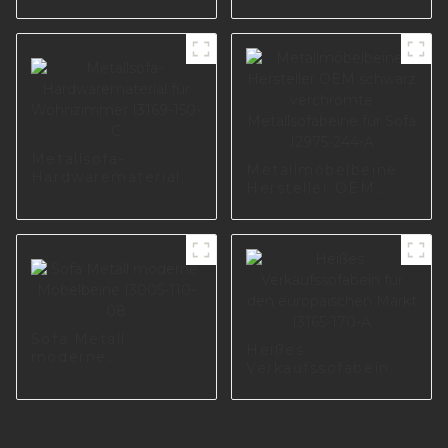
180 mm Höhe
Zubehör, Sofabeine
Möbelzubehör
für Möbel I1754-150-
Metallsofabein
A
Metallbeine für
I2797-120-09
Metallsofa-
Metallmöbelbeine
Hardwarematerial
Hersteller OEM
für Wohnzimmer
schwarz
I3169-150-C
verchromte
Metallsofabeine für
Sofa I2975-244-A
Sofa Metall
Heißes
moderne
Verkaufssofabein
Möbelbeine I3005-
für den
110-08
europäischen Markt
I3165-170-A