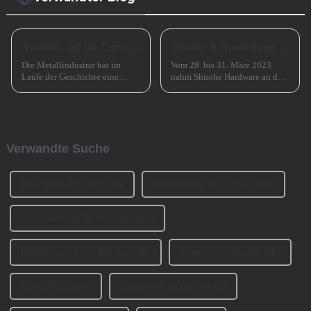
Ausblick auf die Entwicklung kleiner und mittlerer metallverarbeitender Unternehmen im Jahr 2024
Shuohe & Ausstellung CIFM 2023 Interzum Guangzhou
Die Metallindustrie hat im
Vom 28. bis 31. März 2023
Laufe der Geschichte eine
nahm Shuohe Hardware an der
entscheidende Rolle gespielt
China Guangzhou
und den Übergang von der
International Furniture
Bronzezeit zur Eisenzeit und
Production Equipment and
durch die industrielle
Ingredients Exhibition 2023
Revolution beschleunigt. Jetzt
(CIFM 2023 Interzum
Verwandte Suche
muss es eine ähnlich
Guangzhou) teil. ...
entscheidende Rolle spielen ...
Beste konische Tischbeine
Nivellierfüße für China-Tische
Tischnivellierfüße im Großhandel
Hochwertige Tisch-Nivellierfüße
Beste Tisch-Nivellierfüße
China Klappbeine
Klappbeine im Großhandel