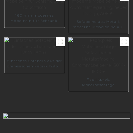
160 mm modernes
Möbelbein für Schrank,
Sofabeine aus Metall,
Sofa, Couchtisch
moderne Möbelbeine aus
Aluminiumlegierung,
neues Design, A0699
Einfaches Sofabein aus der
chinesischen Fabrik I2967-
180-01
Fabrikpreis
Möbelbeschläge
Sofazubehör
Metallsofabeine
Chrommöbelbeine I3014-
150-08