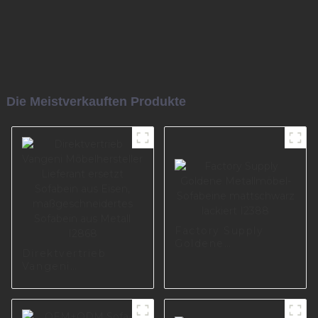
Die Meistverkauften Produkte
Factory Supply
Goldene
Direktvertrieb
Metallmöbel-
Vangeni
Sofabeine
Möbelhersteller
mattschwarz
Lieferant ersetzt
lackiert I2388
Sofabein aus Eisen,
maßgeschneidertes