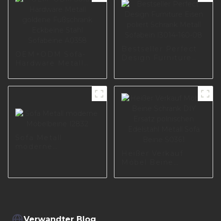
Sofabein aus Metall
I2868
Bestseller Perfect
OEM+ODM Sofa-
Design Furniture
Hardware Metall
Eisen poliert
goldene Fußschrank
Schrank Metall
Eckbeine Stahl
Sofabein I3014-160-
Sofabeine A0358
08
Sofa Metall
moderne
Heißer Verkauf
Möbelbeine I2832
Möbel Beine
Schrank DIY Ersatz
polnischen
Edelstahl Metall
Sofa Beine S0361
Verwandter Blog