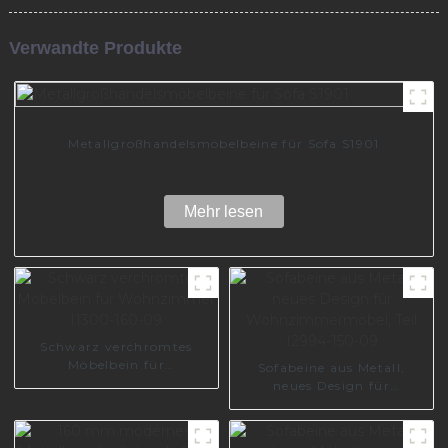
Verwandte Produkte
Metallgroßhandelsmöbelbeine für Sofa S1901
Mehr lesen
Schwarz verchromtes
Möbelbein für
Sofabeine aus Metall,
Wohnzimmer I1300-160-
neues Design für
09
Wohnzimmermöbel, Teil
I2994-150-09