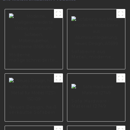
Sofabeine aus
Moderne,
Metall, moderne
maßgeschneiderte
Möbelbeine aus
Möbel, Aluminium-
Aluminiumlegierung,
Sofabein,
neues Design,
Möbelzubehör,
A0699
Bettbeine I3168-
150-A
Sofa-Hardware-
Material I2749
Neues Design, heiß
verkaufte Sofabeine
aus Metall für
Möbel I1231-150-09