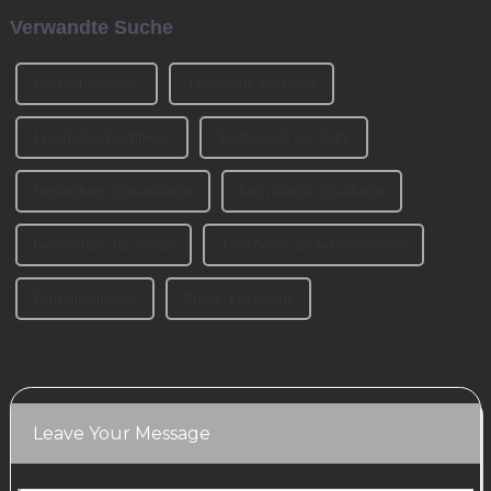
(CIFM 2024 Interzum
Sie uns heute darüber sprechen,
Verwandte Suche
Guangzhou) teil, wo...
wie man die Sofabeine
auswählt? 1、 Klassifizierung
der SofabeineT...
Beistelltischbeine
Tischbeine aus Eiche
Live-Edge-Tischbeine
Tischgestell aus Stahl
Verstellbare Schrankbeine
Individuelle Tischbeine
Gummifüße für Stühle
Tischbeine aus Schmiedeeisen
Bettrahmenbeine
Runde Tischbeine
Leave Your Message