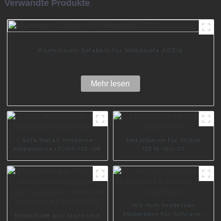
Verwandte Produkte
Aluminium-Sofabein für Möbelsofa A0316
Mehr lesen
Sofa Metall moderne
Metallbeine für Möbel
Möbelbeine I3005-110-08
I2916-150-01
160 mm modernes
Möbelbein für Schrank,
Möbelfüße aus Stahl und