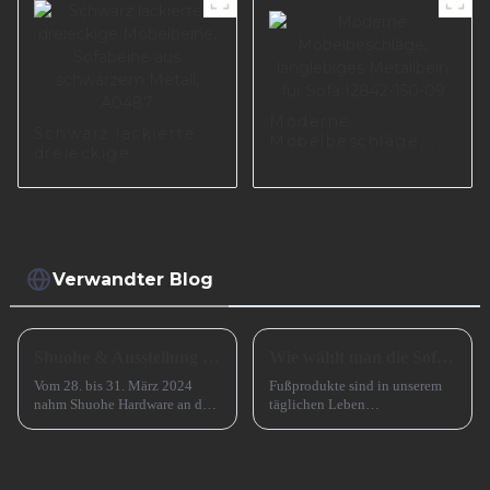
Moderne
Schwarz lackierte
Möbelbeschläge,
dreieckige
langlebiges
Möbelbeine,
Metallbein für Sofa
Sofabeine aus
I2842-150-09
schwarzem Metall,
A0487
Verwandter Blog
Shuohe & Ausstellung CIFM 2024 Interzum Guangzhou
Wie wählt man die Sofabeine aus?
Vom 28. bis 31. März 2024
Fußprodukte sind in unserem
nahm Shuohe Hardware an der
täglichen Leben
China Guangzhou
allgegenwärtig, wie zum
International Furniture
Beispiel Tischbeine,
Production Equipment and
Stuhlbeine, Sofabeine,
Ingredients Exhibition 2024
Barbeine und so weiter. Lassen