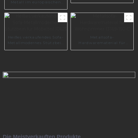
Sofa, Couchtisch
Metall im europäischen
Licht-Luxus-Stil,
individuelle Sofabeine für
Sofa S0383
Heißes verkaufendes Sofa-
Metallsofa-
Metallmodernes Stützbein
Hardwarematerial für
für Möbelteil I0625
Wohnzimmer I3169-150-C
Die Meistverkauften Produkte