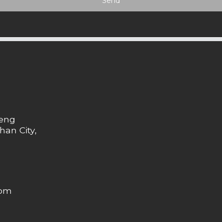
Send
heng
han City,
com