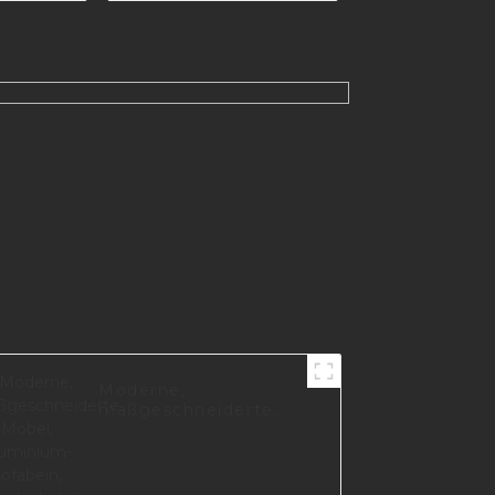
ne A0609
Moderne,
maßgeschneiderte
Möbel, Aluminium-
Sofabein,
Möbelzubehör,
Bettbeine I3168-150-A