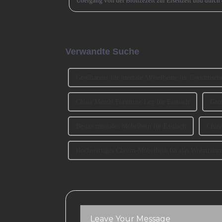
Übergang von der Bronzezeit zur Eisenzeit und durch 
beschleunigt. Jetzt muss es eine ähnlich entscheidende 
Verwandte Suche
Großhandel für mentale Möbelbeine für Couchtisch
China Mental Furniture Leg für Esstisch
Groß
Bestes mentales Möbelbein für Esstisch
Chin
Hochwertiges Chrom-Möbelbein für das Wohnzimm
Leave Your Message