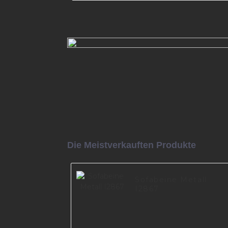
Sofabeine aus Metall, moder
Möbelbeine aus Aluminiumlegie
neues Design, A0699
Mehr lesen
Die Meistverkauften Produkte
Sofabeine Metall
I2867