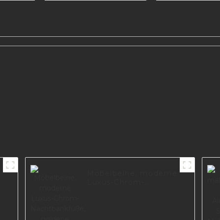
A0144-125
für Tischbei
ne
rung,
Möbelbeine, moderne
Luxus-Chrom-
Nachtbankfüße,
goldene
Metallschrank-Sofa-
I2839