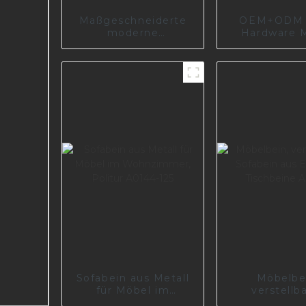
Maßgeschneiderte
OEM+ODM 
moderne
Hardware M
Stützsofafüße aus
goldene Fuß
Metall und Edelstahl,
Eckbeine 
einfache
Sofabeine 
Möbelbeschläge,
Schrankfüße S1040
Sofabein aus Metall
Möbelbe
für Möbel im
verstellb
Wohnzimmer, Politur
Sofabein au