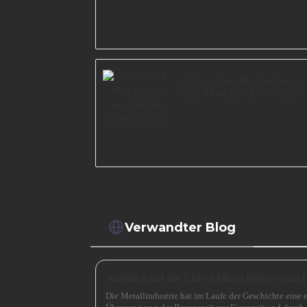
Robustes Möbelbein
aus Metall I3016-200-
10
Verwandter Blog
Die Metallindustrie hat im Laufe der Geschichte eine 