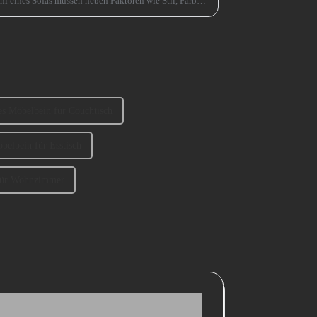
l eines Sofas müssen neben Faktoren wie Stil, Farbe
werden.
es Möbelbein für Couchtisch
belbein für Esstisch
für Wohnzimmer