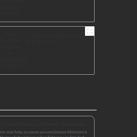
2024 FASHION SOFA-
BEIN FÜR
WOHNZIMMER I3017-
200-10
Wie wählt man zwischen einem Sofa mit hohen und einem Sofa mit niedrigen Beinen?
ität sind Sofas zu einem unverzichtbaren Möbelstück