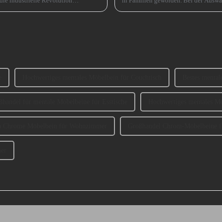
die industrielle Revolution
in Familien geworden. Bei der Auswah
Rolle spielen ...
und Material auch ... berücksichtigt 
e
Hochwertiges mentales Möbelbein für Couchtisch
Bestes mental
handel für mentale Möbelbeine für Esstische
Hochwertiges mentales Mö
a Chrome Möbelbein für Wohnzimmer
Großhandel Chrom-Möbelbeine 
er