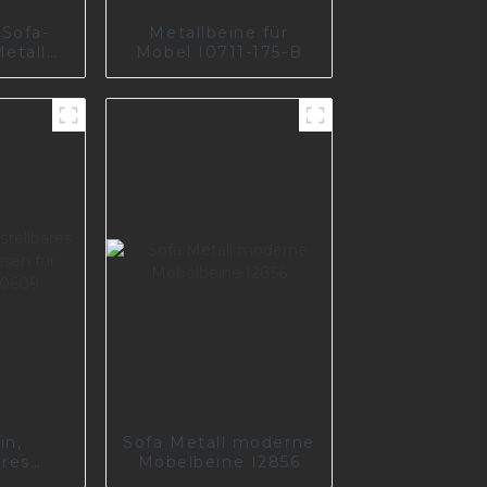
Sofa-
Metallbeine für
etall
Möbel I0711-175-B
schrank
Stahl
A0358
in,
Sofa Metall moderne
ares
Möbelbeine I2856
s Eisen