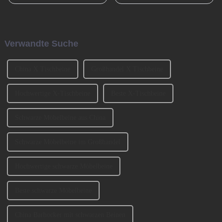
entscheidende Rolle gespielt
China Guangzhou
und den Übergang von der
International Furniture
Bronzezeit zur Eisenzeit und
Production Equipment and
durch die industrielle
Ingredients Exhibition 2023
Revolution beschleunigt. Jetzt
(CIFM 2023 Interzum
Verwandte Suche
muss es eine ähnlich
Guangzhou) teil. ...
entscheidende Rolle spielen ...
China X Tischbeine
Großhandel X Tischbeine
Hochwertige X-Tischbeine
Beste X-Tischbeine
Schwarze Möbelbeine aus China
Schwarze Möbelbeine im Großhandel
Hochwertige schwarze Möbelbeine
Beste schwarze Möbelbeine
China Barhocker mit schwarzen Beinen