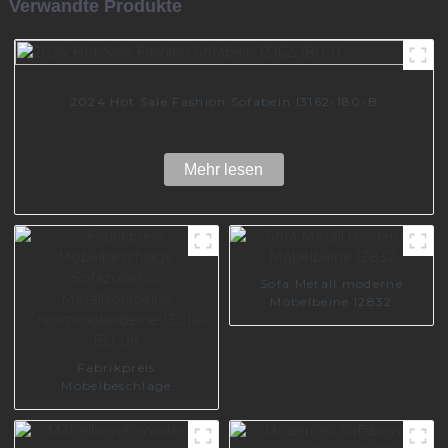
Verwandte Produkte
2024 Hot Sale Fashion Sofabein I3162-180-B
Mehr lesen
Sofa Metall moderne
Möbelbeine I2832
Fabrikpreis
Möbelbeschläge
Sofazubehör
Metallsofabeine
Chrommöbelbeine I3014-