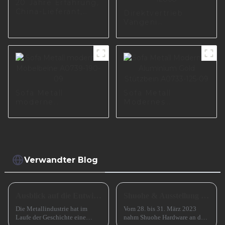
20 Jahre Erfahrung,
China-Lieferant,
Direktvertrieb
hochwertiges
Vangeni
Luxusmöbelzubehör,
Möbelhersteller
Sofabein S1783
Lieferant ersetzt
Sofabein aus Eisen,
maßgeschneidertes
Sofabein aus Metall
I2868
Sofa Metall
Sofa Metall
moderne
Modernes
Möbelbeine A0739-
Aluminium Gold
190-09
Stützbein A0733-
125-09
Verwandter Blog
Ausblick auf die Entwicklung kleiner und mittlerer metallverarbeitender Unternehmen im Jahr 2024
Shuohe & Ausstellung CIFM 2023 Interzum Guangzhou
Die Metallindustrie hat im
Vom 28. bis 31. März 2023
Laufe der Geschichte eine
nahm Shuohe Hardware an der