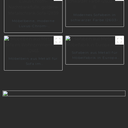
150-08
Modernes Sofabein in
schwarzer Farbe I2603-
Möbelbeine, moderne
140-B
Luxus-Chrom-
Nachtbankfüße, goldene
Metallschrank-Sofa-I2839
Sofabein aus Metall für
Möbelfabrik in Europa
Möbelbein aus Metall für
A0605
Sofa im
Wohnzimmermöbel I2465