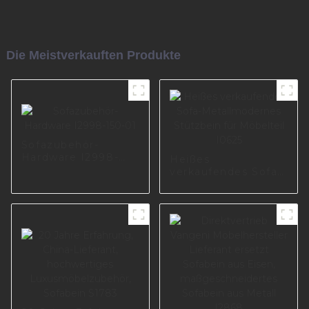
Die Meistverkauften Produkte
Sofazubehör-
Hardware I2998-
Heißes
150-01
verkaufendes Sofa-
Metallmodernes
Stützbein für
Möbelteil I0625