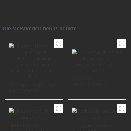
Die Meistverkauften Produkte
Schwarz
verchromtes
Facotry-Hersteller
Möbelbein für
Chrommöbel
Wohnzimmer
Metallsofabeine
I1300-160-09
Glänzend schwarz
plattierte
Möbelbeine I2752
Metallbeine für
Tischgestell aus
Möbel I2916-150-01
Stahl I2481