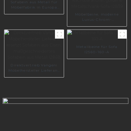
Sofabein aus Metall für
Möbelfabrik in Europa
A0605
Möbelbeine, moderne
Luxus-Chrom-
Nachtbankfüße, goldene
Metallschrank-Sofa-I2839
Metallbeine für Sofa
I2560-160-A
Direktvertrieb Vangeni
Möbelhersteller Lieferant
ersetzt Sofabein aus Eisen,
maßgeschneidertes
Sofabein aus Metall I2868