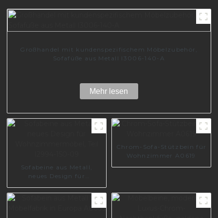
Großhandel mit kundenspezifischem Möbelzubehör,
Sofafüße aus Metall I3006-140-A
Mehr lesen
Chrom-Sofa-Stützbein für
Wohnzimmer A0619
Sofabeine aus Metall,
neues Design für
Wohnzimmermöbel, Teil
I2994-150-09