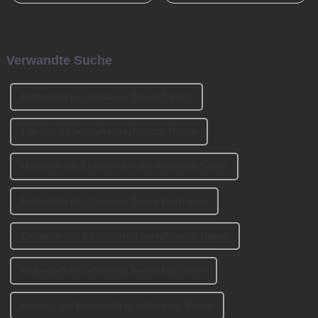
Xiao Nian-Fest im chinesischen
International Furniture
Mondkalender. Xiao Nian wird
Production Equipment and
auch „Kleines (chinesisches)
Ingredients Exhibition 2024
Neujahr“ genannt.
(CIFM 2024 Interzum
Verwandte Suche
Guangzhou) teil, wo...
Eichentisch mit schwarzen Beinen Factory
Fabriken Eichentisch mit schwarzen Beinen
Hersteller von Eichentischen mit schwarzen Beinen
Eichentisch mit schwarzen Beinen Lieferanten
Exporteur von Eichentischen mit schwarzen Beinen
Eichentisch mit schwarzen Beinen Exporteure
Produkte aus Eichentisch mit schwarzen Beinen