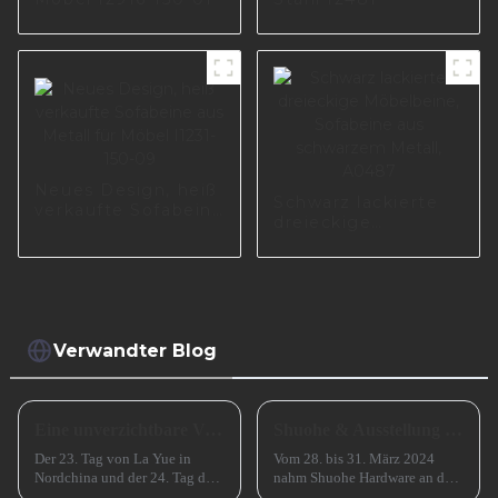
Neues Design, heiß
Schwarz lackierte
verkaufte Sofabeine
dreieckige
aus Metall für
Möbelbeine,
Möbel I1231-150-09
Sofabeine aus
schwarzem Metall,
A0487
Verwandter Blog
Eine unverzichtbare Vorbereitung für das erfolgreiche Frühlingsfest in China
Shuohe & Ausstellung CIFM 2024 Interzum Guangzhou
Der 23. Tag von La Yue in
Vom 28. bis 31. März 2024
Nordchina und der 24. Tag des
nahm Shuohe Hardware an der
Monats in Südchina sind das
China Guangzhou