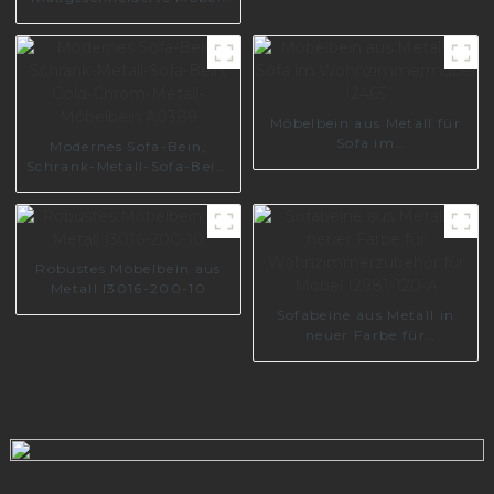
Aluminium-Sofabein,
Möbelzubehör, Bettbeine
I3168-150-A
Möbelbein aus Metall für
Sofa im
Modernes Sofa-Bein,
Wohnzimmermöbel I2465
Schrank-Metall-Sofa-Bein,
Gold-Chrom-Metall-
Möbelbein A0389
Robustes Möbelbein aus
Metall I3016-200-10
Sofabeine aus Metall in
neuer Farbe für
Wohnzimmerzubehör für
Möbel I2981-120-A