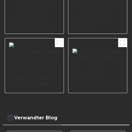
Sofamöbel ROT,
Factory Supply
glänzendes Finish,
Goldene
schweres Sofabein,
Metallmöbel-
Modell #31384
Sofabeine
mattschwarz
lackiert I2388
Sofa Metall
moderne
Eisenbeine Fabrik
Möbelbeine I3005-
Schwarz Golden
110-08
Chrom
Möbelzubehör
Sofafüße Beine
Sofa Metallbein
A0738-170-09
Verwandter Blog