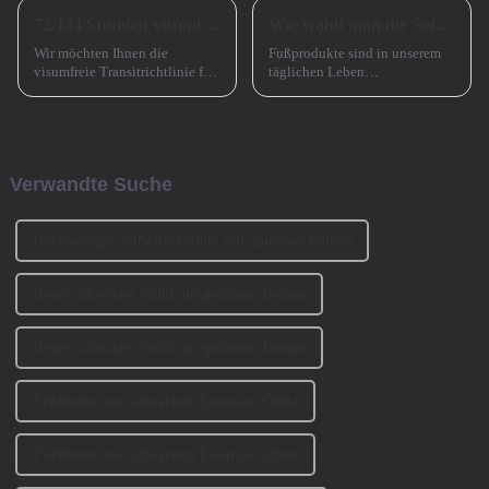
72/144 Stunden visumfreier Transit nach China
Wie wählt man die Sofabeine aus?
Wir möchten Ihnen die
Fußprodukte sind in unserem
visumfreie Transitrichtlinie für
täglichen Leben
72/144 Stunden in China
allgegenwärtig, wie zum
vorstellen, die die Ein- und
Beispiel Tischbeine,
Ausreise ausländischer
Stuhlbeine, Sofabeine,
Reisender, die für kurzfristige
Barbeine und so weiter. Lassen
Geschäftsreisen nach
Sie uns heute darüber sprechen,
Verwandte Suche
Guangzhou kommen, erheblich
wie man die Sofabeine
erleichtert.
auswählt? 1、 Klassifizierung
der SofabeineT...
Hochwertiger schwarzer Stuhl mit goldenen Beinen
Bester schwarzer Stuhl mit goldenen Beinen
Bester schwarzer Stuhl mit goldenen Beinen
Tischbeine aus schwarzem Eisen aus China
Tischbeine aus schwarzem Eisen aus China