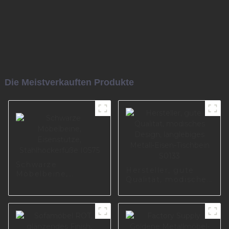
Die Meistverkauften Produkte
Schwarze
Hersteller, gute
Möbelbeine,
Qualität, modisches
Eisenstütze,
Design, langlebiges
Stahlhockerfüße
Metall-Eisen-
I0575
Tischbein S0133