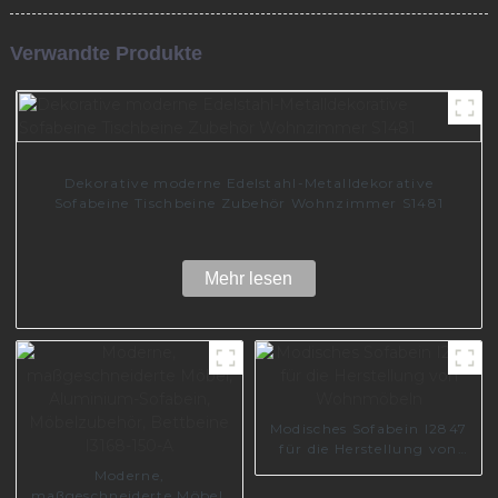
Verwandte Produkte
Dekorative moderne Edelstahl-Metalldekorative
Sofabeine Tischbeine Zubehör Wohnzimmer S1481
Mehr lesen
Modisches Sofabein I2847
für die Herstellung von
Wohnmöbeln
Moderne,
maßgeschneiderte Möbel,