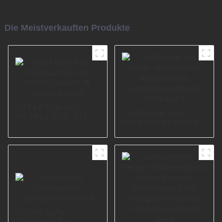
Die Meistverkauften Produkte
SOFABEIN AUS
Großhandel mit
METALL FÜR DIE
kundenspezifischem
MÖBELFABRIK IN
Möbelzubehör,
EUROPA I0660
Sofafüße aus Metall
I3006-140-A
Chrom-Sofa-
Stützbein für