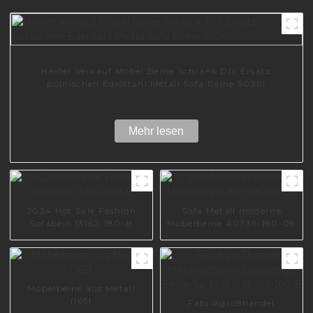
Heißer Verkauf Möbel Beine Schrank DIY Ersatz
polnischen Edelstahl Metall Sofa Beine S0361
Mehr lesen
2024 Hot Sale Fashion
Sofa Metall moderne
Sofabein I3162-180-B
Möbelbeine A0739-190-09
Möbelbeine aus Metall
I1651
Fabrikgroßhandel