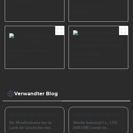
Wohnzimmer A0619
Direktvertrieb
Vangeni
Möbelhersteller
Lieferant ersetzt
Sofabein aus Eisen,
maßgeschneidertes
Sofabein aus Metall
I2868
Sofabeine Metall
Sofa Metall
I2867
Modernes
Aluminium Gold
Stützbein A0733-
125-09
Verwandter Blog
Ausblick auf die Entwicklung kleiner und mittlerer metallverarbeitender Unternehmen im Jahr 2024
SHUOHE stellt die Ausstellungen im März 2023 aus
Die Metallindustrie hat im
Shuohe Industrial Co., LTD.
Laufe der Geschichte eine
(SHUOHE) wurde im
entscheidende Rolle gespielt
September 2004 in Tianhe,