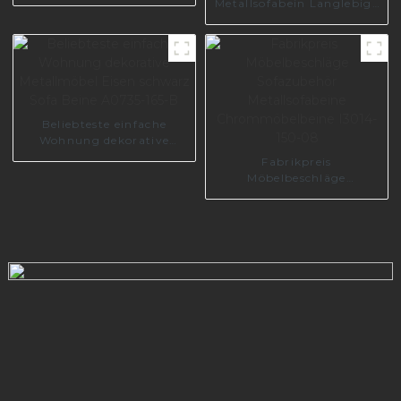
Metallsofabein Langlebige
Beine für Möbel I3029-
160-B
Beliebteste einfache
Wohnung dekorative
Metallmöbel Eisen
Fabrikpreis
schwarz Sofa Beine
Möbelbeschläge
A0735-165-B
Sofazubehör
Metallsofabeine
Chrommöbelbeine I3014-
150-08