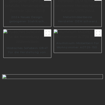
2024 Neues Design,
Metallmöbelbeine
gebogener Stahltisch,
Hersteller OEM schwarz
Sofafüße,
verchromte
Metallmöbelfüße, Beinteile
Metallsofabeine für Sofa
I2600-150-B
I2975-244-A
Aluminium-Möbelbein für
Wohnzimmer A0729-150-
Modisches Sofabein I2847
09
für die Herstellung von
Wohnmöbeln