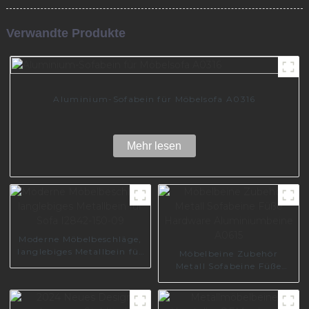
Verwandte Produkte
Aluminium-Sofabein für Möbelsofa A0316
Mehr lesen
Moderne Möbelbeschläge,
langlebiges Metallbein für
Möbelbeine Zubehör
Sofa I2842-150-09
Metall Sofabeine Füße
Hardware
Aluminiumbeine A0615