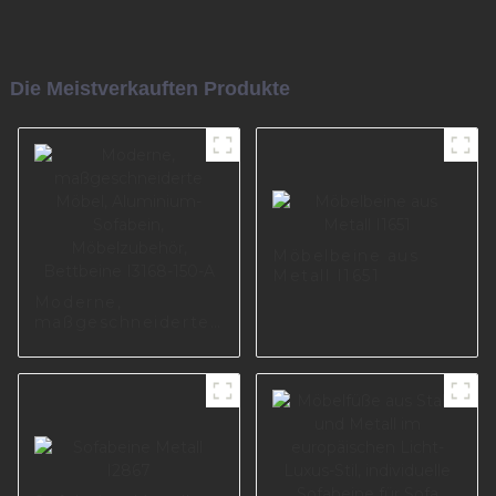
Die Meistverkauften Produkte
Möbelbeine aus
Metall I1651
Moderne,
maßgeschneiderte
Möbel, Aluminium-
Sofabein,
Möbelzubehör,
Bettbeine I3168-
150-A