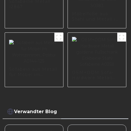
Sofabeine Metall
I2867
Möbelfüße aus
Stahl und Metall im
europäischen Licht-
Luxus-Stil,
individuelle
Sofabeine für Sofa
S0383
Sofabein aus Metall
OEM+ODM Sofa-
für Möbel im
Hardware Metall
Wohnzimmer,
goldene Fußschrank
Politur A0144-125
Eckbeine Stahl
Sofabeine A0358
Verwandter Blog