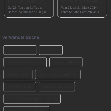
Eine unverzichtbare Vorbereitung für das erfolgreiche Frühlingsfest in China
Shuohe & Ausstellung CIFM 2024 Interzum Guangzhou
Der 23. Tag von La Yue in
Vom 28. bis 31. März 2024
Nordchina und der 24. Tag des
nahm Shuohe Hardware an der
Monats in Südchina sind das
China Guangzhou
Xiao Nian-Fest im chinesischen
International Furniture
Mondkalender. Xiao Nian wird
Production Equipment and
auch „Kleines (chinesisches)
Ingredients Exhibition 2024
Neujahr“ genannt.
(CIFM 2024 Interzum
Verwandte Suche
Guangzhou) teil, wo...
Einbeiniger Tisch
Sesselbeine
Quadratische Möbelbeine
Robuste Bettbeine
Cabriole-Beine
Tisch mit goldenen Beinen
Hohe Möbelbeine
Goldbeine des Sofas
Beistelltisch mit gekreuzten Beinen
Zeitgenössische Tischbeine