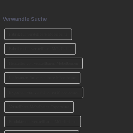
Buchungsservice auf
Production Equipment and
asiatischen Strecken
Ingredients Exhibition 2023
vorgenommen wird, d. h. das
(CIFM 2023 Interzum
Verwandte Suche
ursprüngliche Buchungsfenster
Guangzhou) teil. ...
wird erweitert.
Fabrik für verstellbare Möbelbeine
Fabriken für verstellbare Möbelbeine
Hersteller von verstellbaren Möbelbeinen
Lieferanten für verstellbare Möbelbeine
Exporteur von verstellbaren Möbelbeinen
Verstellbare Möbelbeine Exporteure
Produkte mit verstellbaren Möbelbeinen