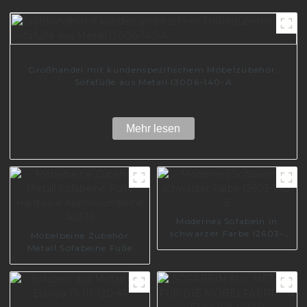
Großhandel mit kundenspezifischem Möbelzubehör,
Sofafüße aus Metall I3006-140-A
Mehr lesen
Modernes Sofabein in
schwarzer Farbe I2603-
Möbelbeine Zubehör
140-B
Metall Sofabeine Füße
Hardware
Aluminiumbeine A0615