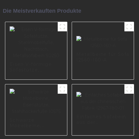
Die Meistverkauften Produkte
Metallbeine für Sofa
I2560-160-A
Eisen V-förmige
Sofastütze,
Stahlmöbelfüße,
Nachttisch,
Metallsofabein
S0250
Einfaches Sofabein
Schwarze
aus der
Möbelbeine,
chinesischen Fabrik
Eisenstütze,
I2967-180-01
Stahlhockerfüße