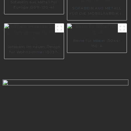
Sofabein aus Metall für
Europa I3011-120-41
SOFABEIN AUS METALL
FÜR DIE MÖBELFABRIK IN
EUROPA I0660
Beine für Möbel I3044-
150-A
Sofabein im neuen Design
für Wohnzimmer I3037-
210-A