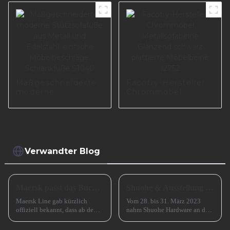
I0575
Maßgeschneiderte
Facotry-Hersteller
moderne
Chrommöbel
Stützsofafüße aus
Metallsofabeine
Metall und
Glänzend schwarz
Edelstahl, einfache
plattierte
Möbelbeschläge,
Möbelbeine I2752
Schrankfüße S1040
Verwandter Blog
Maersk passt das Buchungsfenster für Asienstrecken an
Shuohe & Ausstellung CIFM 2023 Interzum Guangzhou
Maersk Line gab kürzlich
Vom 28. bis 31. März 2023
offiziell bekannt, dass ab dem
nahm Shuohe Hardware an der
15. Juli 2024 eine wichtige
China Guangzhou
Anpassung für seinen
International Furniture