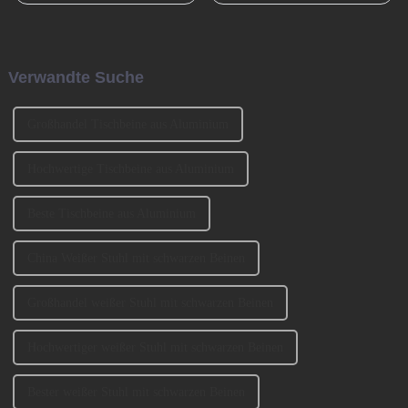
Guangzhou, gegründet. Es
und den Übergang von der
wurde von den beiden
Bronzezeit zur Eisenzeit und
Gründern BENNY und
durch die industrielle
JOHNSON mitbegründet. Wir
Revolution beschleunigt. Jetzt
Verwandte Suche
haben an der Ausstellung
muss es eine ähnlich
CIFM 2023 teilgenommen ...
entscheidende Rolle spielen ...
Großhandel Tischbeine aus Aluminium
Hochwertige Tischbeine aus Aluminium
Beste Tischbeine aus Aluminium
China Weißer Stuhl mit schwarzen Beinen
Großhandel weißer Stuhl mit schwarzen Beinen
Hochwertiger weißer Stuhl mit schwarzen Beinen
Bester weißer Stuhl mit schwarzen Beinen