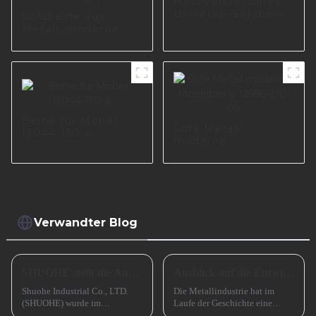
Hochverstellbares
Universal-Sofabein
Sofabeine aus
mit guter Qualität
Metall, moderne
Möbelbeine aus
Aluminiumlegierung,
neues Design,
A0699
Beine für Möbel
Sofa Metall
I3044-150-A
moderne
Möbelbeine I2995-
210-09
Verwandter Blog
SHUOHE stellt die Ausstellungen im März 2023 aus
Ausblick auf die Entwicklung kleiner und mittlerer metallverarbeitender Unternehmen im Jahr 2024
Shuohe Industrial Co., LTD.
Die Metallindustrie hat im
(SHUOHE) wurde im
Laufe der Geschichte eine
September 2004 in Tianhe,
entscheidende Rolle gespielt