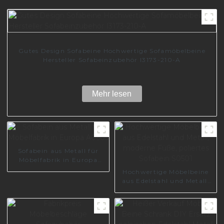
Gutes Design Sofabeine Hochwertige Sofamöbelbeine
Hersteller Sofabeinzubehör I3173-210-A
Mehr lesen
Sofabein aus Metall für
Möbelfabrik in Europa
A0605
Hochwertige Möbelbeine
aus Edelstahl und Metall,
moderne Füße, poliertes
Sofabein S0501