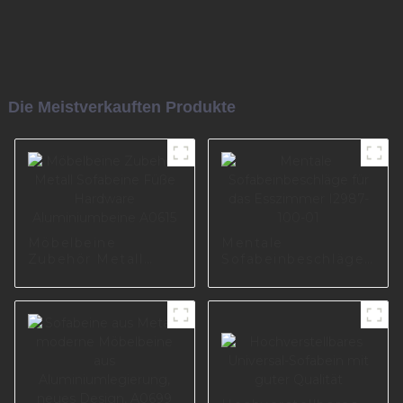
Die Meistverkauften Produkte
Möbelbeine
Mentale
Zubehör Metall
Sofabeinbeschläge
Sofabeine Füße
für das Esszimmer
Hardware
I2987-100-01
Aluminiumbeine
A0615