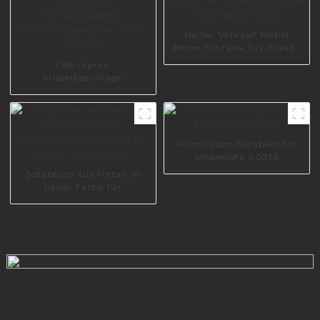
Heißer Verkauf Möbel
Beine Schrank DIY Ersatz
polnischen Edelstahl
Fabrikpreis
Metall Sofa Beine S0361
Möbelbeschläge
Sofazubehör
Metallsofabeine
Chrommöbelbeine I3014-
150-08
Aluminium-Sofabein für
Möbelsofa A0316
Sofabeine aus Metall in
neuer Farbe für
Wohnzimmerzubehör für
Möbel I2981-120-A