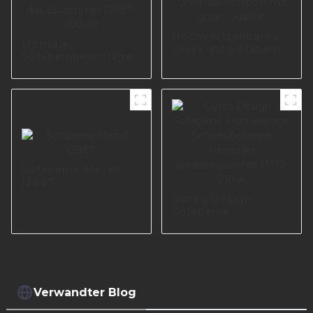
Hochverstellbares
Mentale
Universal-Sofabein
Sofabeinbeschläge
mit guter Qualität
für das Esszimmer
I2987-100-01
Sofabeine Metall
I2867
Gutes Design
Sofabeine
Hochwertige
Sofamöbelbeine
Hersteller
Sofabeinzubehör
I3173-210-A
Verwandter Blog