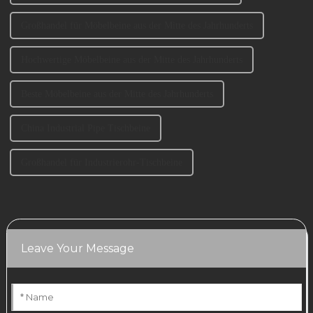
Großhandel für Möbelbeine aus der Mitte des Jahrhunderts
Hochwertige Möbelbeine aus der Mitte des Jahrhunderts
Beste Möbelbeine aus der Mitte des Jahrhunderts
China Industrial Pipe Tischbeine
Großhandel für Industrierohr-Tischbeine
Leave Your Message