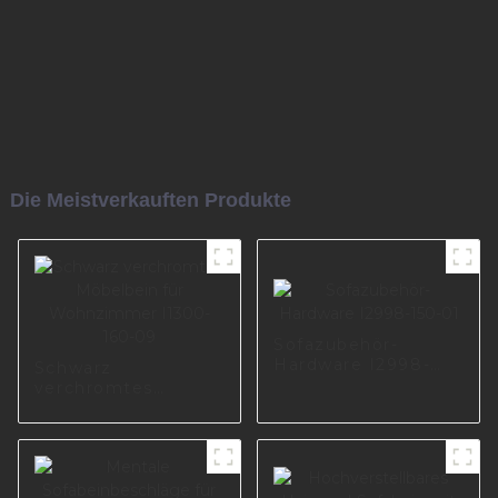
Die Meistverkauften Produkte
Sofazubehör-
Hardware I2998-
Schwarz
150-01
verchromtes
Möbelbein für
Wohnzimmer
I1300-160-09