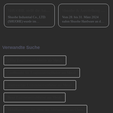
SHUOHE stellt die Ausstellungen im März 2023 aus
Shuohe & Ausstellung CIFM 2024 Interzum Guangzhou
Shuohe Industrial Co., LTD.
Vom 28. bis 31. März 2024
(SHUOHE) wurde im
nahm Shuohe Hardware an der
September 2004 in Tianhe,
China Guangzhou
Guangzhou, gegründet. Es
International Furniture
wurde von den beiden
Production Equipment and
Gründern BENNY und
Ingredients Exhibition 2024
JOHNSON mitbegründet. Wir
(CIFM 2024 Interzum
Verwandte Suche
haben an der Ausstellung
Guangzhou) teil, wo...
CIFM 2023 teilgenommen ...
China Esszimmertischbeine aus Metall
Großhandel für Esszimmertischbeine aus Metall
Hochwertige Esszimmertischbeine aus Metall
Beste Esszimmertischbeine aus Metall
Möbelbeine aus der Mitte des Jahrhunderts aus China