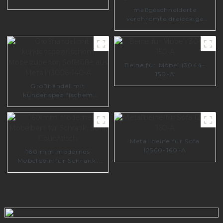
für Möbelteil I0625
maßgeschneiderte
verchromte dreieckige
Couchbeine aus Foshan-
Hersteller, Sofabeine aus
goldenem Metall A0326
Beine für Möbel I3044-
150-A
Großhandel mit
kundenspezifischem
Möbelzubehör, Sofafüße
aus Metall I3006-140-A
Metallbeine für Sofa
I2560-160-A
160 mm modernes
Möbelbein für Schrank,
Sofa, Couchtisch