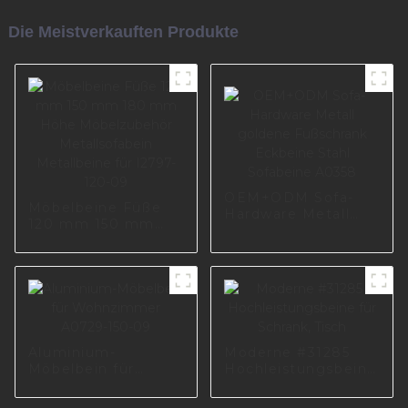
Die Meistverkauften Produkte
OEM+ODM Sofa-
Möbelbeine Füße
Hardware Metall
120 mm 150 mm
goldene Fußschrank
180 mm Höhe
Eckbeine Stahl
Möbelzubehör
Sofabeine A0358
Metallsofabein
Metallbeine für
I2797-120-09
Aluminium-
Moderne #31285
Möbelbein für
Hochleistungsbeine
Wohnzimmer
für Schrank, Tisch
A0729-150-09