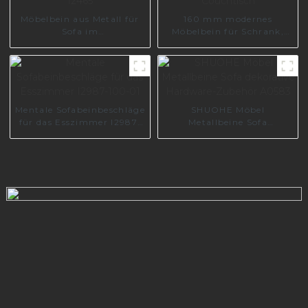
Möbelbein aus Metall für
160 mm modernes
Sofa im
Möbelbein für Schrank,
Wohnzimmermöbel I2465
Sofa, Couchtisch
Mentale Sofabeinbeschläge
SHUOHE Möbel
für das Esszimmer I2987-
Metallbeine Sofa
100-01
dekorative Hardware-
Zubehör A0583