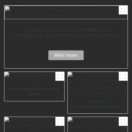
Europäische heiß verkaufte Sofabeine aus
Zinklegierung, Metallmöbelfüße, kundenspezifische
Beine für Sofa Z0115
Mehr lesen
Sofa-Hardware-Material
I2749
Edelstahl-
Metallmöbelzubehör
Metallsofabein
Möbelmetallbeine S0503