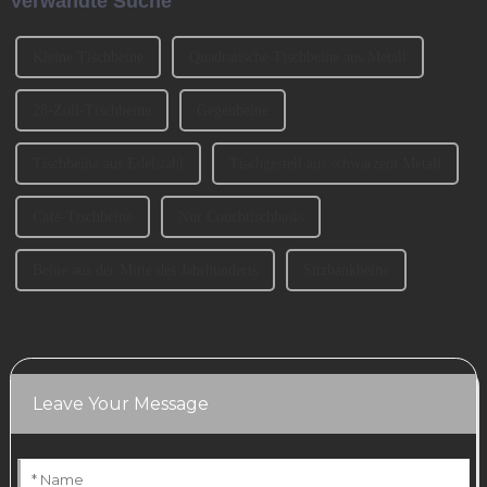
Verwandte Suche
auswählt? 1、 Klassifizierung
der SofabeineT...
Kleine Tischbeine
Quadratische Tischbeine aus Metall
28-Zoll-Tischbeine
Gegenbeine
Tischbeine aus Edelstahl
Tischgestell aus schwarzem Metall
Café-Tischbeine
Nur Couchtischbasis
Beine aus der Mitte des Jahrhunderts
Sitzbankbeine
Leave Your Message