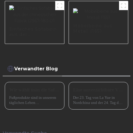
Möbelbeine aus
Einfaches Sofabein
Metall I1651
aus der
chinesischen Fabrik
I2967-180-01
Verwandter Blog
Wie wählt man die Sofabeine aus?
Eine unverzichtbare Vorbereitung für das erfolgreiche Frühlingsfest in China
Fußprodukte sind in unserem
Der 23. Tag von La Yue in
täglichen Leben
Nordchina und der 24. Tag des
allgegenwärtig, wie zum
Monats in Südchina sind das
Beispiel Tischbeine,
Xiao Nian-Fest im chinesischen
Stuhlbeine, Sofabeine,
Mondkalender. Xiao Nian wird
Barbeine und so weiter. Lassen
auch „Kleines (chinesisches)
Sie uns heute darüber sprechen,
Neujahr“ genannt.
wie man die Sofabeine