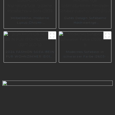
Möbelbeine, moderne
Gutes Design Sofabeine
Luxus-Chrom-
Hochwertige
Nachtbankfüße, goldene
Sofamöbelbeine Hersteller
Metallschrank-Sofa-I2839
Sofabeinzubehör I3173-
210-A
2024 FASHION SOFA-BEIN
Modernes Sofabein in
FÜR WOHNZIMMER I3017-
schwarzer Farbe I2603-
200-10
140-B