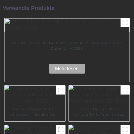
Verwandte Produkte
SHUOHE Möbel Metallbeine Sofa dekorative Hardware-
Zubehör A0583
Mehr lesen
Einzelsofagestell mit
Neues Design, heiß
schwarzer Nickelfarbe in
verkaufte Sofabeine aus
Polen I2993
Metall für Möbel I1231-150-
09