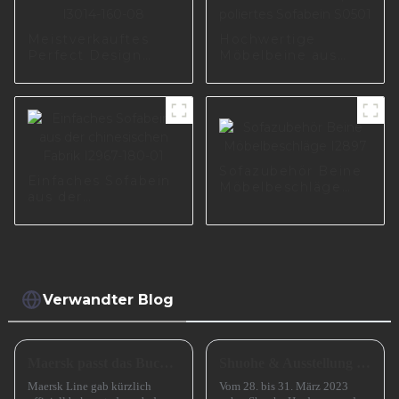
Meistverkauftes
Hochwertige
Perfect Design
Möbelbeine aus
Furniture Eisen
Edelstahl und
poliert Schrank
Metall, moderne
Metall Sofabein
Füße, poliertes
I3014-160-08
Sofabein S0501
Sofazubehör Beine
Einfaches Sofabein
Möbelbeschläge
aus der
I2897
chinesischen Fabrik
I2967-180-01
Verwandter Blog
Maersk passt das Buchungsfenster für Asienstrecken an
Shuohe & Ausstellung CIFM 2023 Interzum Guangzhou
Maersk Line gab kürzlich
Vom 28. bis 31. März 2023