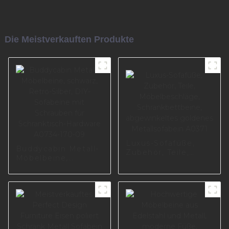
Die Meistverkauften Produkte
Luxus-Sofafüße,
Buddycabin Metall-
Zubehör, Teile,
Möbelbeine,
Möbelbeschläge,
schwarz, Retro-
Schrankbettbeine,
Silber, DIY-
abgewinkeltes
Sofabeine mit
goldenes
Schrauben für
Metallsofabein
Schranktisch-
A0371
Hardware A0734-
170-09