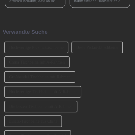
offiziell bekannt, dass ab dem
nahm Shuohe Hardware an der
15. Juli 2024 eine wichtige
China Guangzhou
Anpassung für seinen
International Furniture
Buchungsservice auf
Production Equipment and
asiatischen Strecken
Ingredients Exhibition 2023
vorgenommen wird, d. h. das
(CIFM 2023 Interzum
Verwandte Suche
ursprüngliche Buchungsfenster
Guangzhou) teil. ...
wird erweitert.
Hochwertige Picknicktischbeine
Beste Picknicktischbeine
China Tischbeine mit A-Rahmen
Großhandel Tischbeine mit Rahmen
Hochwertige Tischbeine mit A-Rahmen
Die besten Tischbeine mit A-Rahmen
Ersatz-Tischbeine aus China