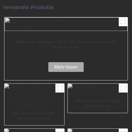
Verwandte Produkte
Modisches Sofabein I2847 für die Herstellung von
Wohnmöbeln
Mehr lesen
Metallbeine für Möbel
I2916-150-01
20 Jahre Erfahrung,
China-Lieferant,
hochwertiges
Luxusmöbelzubehör,