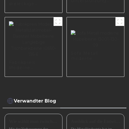
Unterstützung
dreieckige
Stahl Möbel Füße
Möbelbeine,
Nachttisch Metall
Sofabeine aus
Sofa Bein S0250
schwarzem Metall,
A0487
Sofa Metall
moderne
Fabrikpreis
Möbelbeine I3001-
Moderne
130-09
Metallstahlmöbel-
Basisteil
Möbelbeine
Langlebige
Tischbankbeine
I0650-135-E
Verwandter Blog
Wie wählt man zwischen einem Sofa mit hohen und einem Sofa mit niedrigen Beinen?
Ausblick auf die Entwicklung kleiner und mittlerer metallverarbeitender Unternehmen im Jahr 2024
Mit der Verbesserung der
Die Metallindustrie hat im