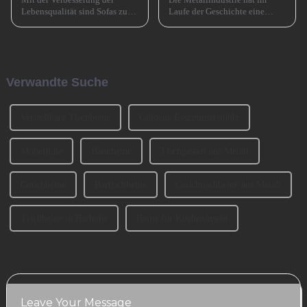
Lebensqualität sind Sofas zu
Laufe der Geschichte eine
einem unverzichtbaren
entscheidende Rolle gespielt
Möbelstück in Familien
und den Übergang von der
geworden. Bei der Auswahl
Bronzezeit zur Eisenzeit und
eines Sofas müssen neben
durch die industrielle
Faktoren wie Stil, Farbe und
Revolution beschleunigt. Jetzt
Verwandte Suche
Material auch ... berücksichtigt
muss es eine ähnlich
werden.
entscheidende Rolle spielen ...
Verstellbare Tischbeine
Goldene Esszimmerstühle
Möbelfüße
Bankbeine
Tischgestell aus Metall
Couchbeine
Bartischbeine
Couchtischbeine aus Metall
Tischbeine in Barhöhe
Beine für Kücheninseln
Leave Your Message