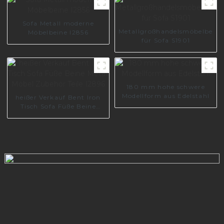
Sofabein S1783
Sofa Metall moderne
Metallgroßhandelsmöbelbeine
Möbelbeine I2856
für Sofa S1901
180 mm hohe schwere
Modellform aus Edelstahl
heißer Verkauf Bent Iron
Tisch Sofa Füße Beine
Metall Möbel Zubehör Teile
I2896