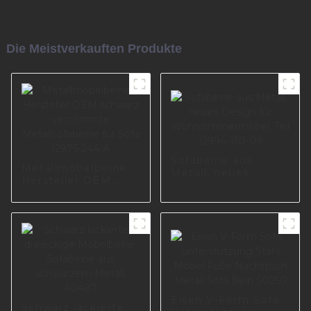
Die Meistverkauften Produkte
Sofabeine aus
Metallmöbelbeine
Metall, neues
Hersteller OEM
Design für
schwarz
Wohnzimmermöbel,
verchromte
Teil I2994-150-09
Metallsofabeine für
Sofa I2975-244-A
Eisen V-Form Sofa
Schwarz lackierte