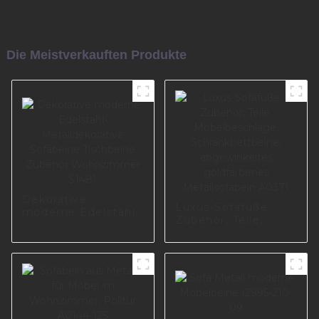
Die Meistverkauften Produkte
Dekorative
Luxus-Sofafüße,
moderne Edelstahl-
Zubehör, Teile,
Metalldekorative
Möbelbeschläge,
Sofabeine
Schrankbettbeine,
Tischbeine Zubehör
abgewinkeltes
Wohnzimmer S1481
goldfarbenes
Metallsofabein
A0371