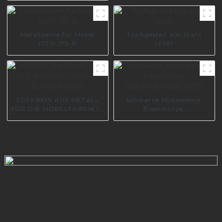
Möbelzubehör, Bettbeine
I3168-150-A
Metallbeine für Möbel
Tischgestell aus Stahl
I0711-175-B
I2481
SOFABEIN AUS METALL
Schwarze Möbelbeine,
FÜR DIE MÖBELFABRIK IN
Eisenstütze,
EUROPA I0660
Stahlhockerfüße I0575