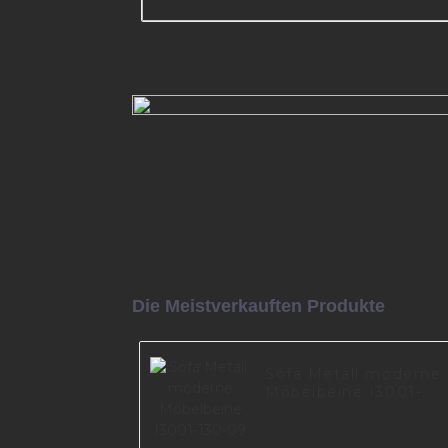
Möbelbein, verstellbares Sofabei
Eisen für Tischbeine A0609
Mehr lesen
Die Meistverkauften Produkte
Sofa Metall moderne
Möbelbeine I3001-
130-09