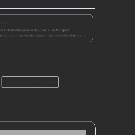
 aus?
en Leben allgegenwärtig, wie zum Beispiel
arbeine und so weiter. Lassen Sie uns heute darüber
ählt? 1、 Klassifizierung der SofabeineT...
Barhocker mit Metallbeinen