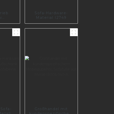
rieb
Sofa-Hardware-
i
Material I2749
eller
rsetzt
 Eisen,
dertes
 Metall
Sofa-
Großhandel mit
etall
kundenspezifischem