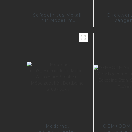
Sofabein aus Metall
Direktvert
für Möbel im
Vangen
Wohnzimmer, Politur
Möbelherst
A0144-125
Lieferant e
Sofabein aus
maßgeschnei
Sofabein aus
I2868
Moderne,
OEM+ODM 
maßgeschneiderte
Hardware M