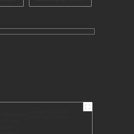
schrank
Möbelzubehör,
Stahl
Sofafüße aus Metall
A0358
I3006-140-A
Standardqualität,
modernes Metall-
Möbelbein, Zubehör,
Sofabeine für Möbel
I1754-150-A