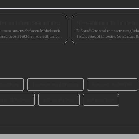
Wie wählt man zwischen einem Sofa mit hohen und einem Sofa mit niedrigen Beinen?
Wie wählt man die Sofabeine
zu einem unverzichtbaren Möbelstück
Fußprodukte sind in unserem täglich
ssen neben Faktoren wie Stil, Farbe
Tischbeine, Stuhlbeine, Sofabeine, B
sprechen, wie man die Sofabeine ausw
tischbeine
Tischbeine aus Aluminium
Austausch der Bettfüße
ische Möbelbeine
Robuste Bettbeine
Cabriole-Beine