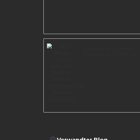
2024 Neues Design,
gebogener Stahltisch
Sofafüße,
Metallmöbelfüße,
Beinteile I2600-150-
Verwandter Blog