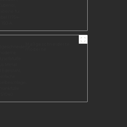
Maßgeschneiderte
moderne
Stützsofafüße aus
Metall und Edelstahl,
einfache
Möbelbeschläge,
Schrankfüße S1040