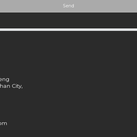
Send
heng
han City,
com