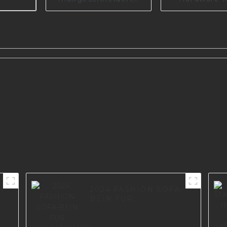
Möbel, Aluminium-
goldene Fuß
Sofabein,
Eckbeine 
Möbelzubehör,
Sofabeine 
n aus
Bettbeine I3168-150-
A
2024 FASHION SOFA-
BEIN FÜR
WOHNZIMMER I3017-
200-10