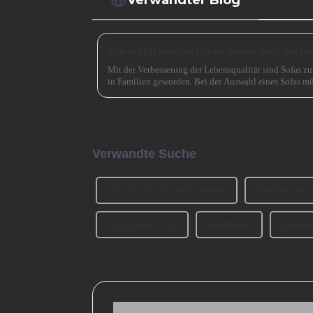
Mit der Verbesserung der Lebensqualität sind Sofas 
in Familien geworden. Bei der Auswahl eines Sofas mü
und Material auch ... berücksichtigt werden.
Verwandte Suche
Couchtisch mit runden Beinen
Goldene Couch
Einbeiniger Tisch
Sesselbeine
Quadrat