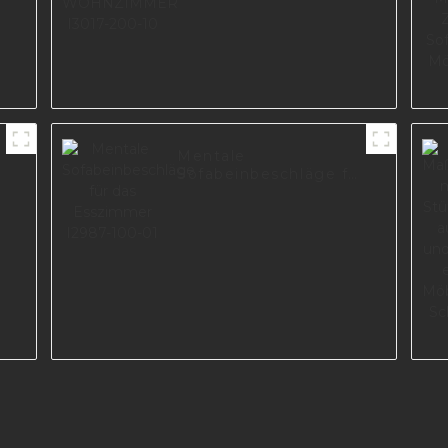
Mentale
,
Sofabeinbeschläge für
das Esszimmer I2987-
100-01
B