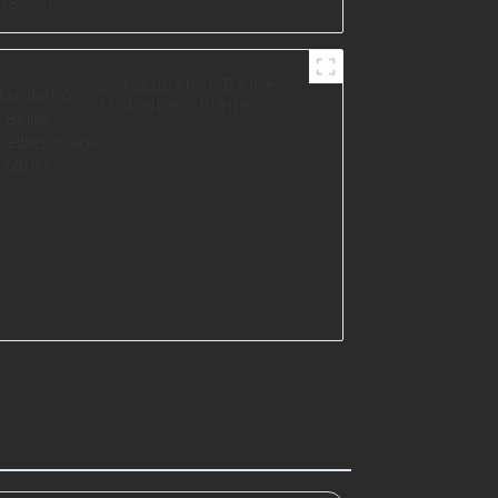
Sofazubehör Beine
Möbelbeschläge
I2897