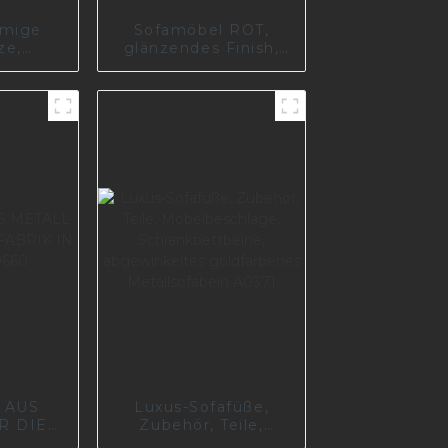
rmige
Sofamöbel ROT,
ze,
glänzendes Finish,
füße,
schweres Sofabein,
ch,
Modell #31384
abein
 AUS
Luxus-Sofafüße,
R DIE
Zubehör, Teile,
IK IN
Möbelbeschläge,