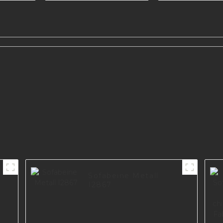
EUROPA I
arbe
öbel
Sofabeine Metall
I2867