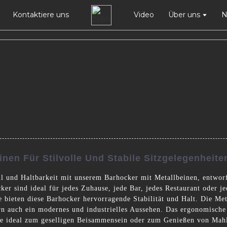
Kontaktiere uns
Video
Über uns
N
nen Für Stilvolle Und Stabile Sitzgelegenheite
il und Haltbarkeit mit unserem Barhocker mit Metallbeinen, entwo
er sind ideal für jedes Zuhause, jede Bar, jedes Restaurant oder je
 bieten diese Barhocker hervorragende Stabilität und Halt. Die Meta
rn auch ein modernes und industrielles Aussehen. Das ergonomische
sie ideal zum geselligen Beisammensein oder zum Genießen von Mah