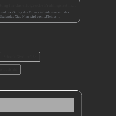
Eine unverzichtbare Vorbereitung für das erfolgreiche Frühlingsfest in China
 und der 24. Tag des Monats in Südchina sind das
kalender. Xiao Nian wird auch „Kleines
Schrank-Nivellierfüße
us Edelstahl