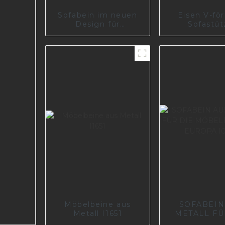
Sofabein im neuen
Eisen V-fö
Design für
Sofastüt
Wohnzimmer I3037-
Stahlmöbel
210-A
Nachttis
Metallsof
S0250
Möbelbeine aus
SOFABEIN
Metall I1651
METALL FÜ
MÖBELFABR