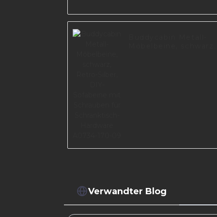
Buddycabin Metall-
Möbelbeine, schwarz,
Retro-Silber, DIY-
Sofabeine mit
Schrauben für
Schranktisch-
Hardware A0734-170-
09
Verwandter Blog