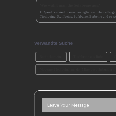
Wie wählt man die Sofabeine aus?
Fußprodukte sind in unserem täglichen Leben allgege
Tischbeine, Stuhlbeine, Sofabeine, Barbeine und so we
sprechen, wie man die Sofabeine auswählt? 1、 Klassif
Verwandte Suche
Barhockerbeine
Tischbeine aus Rohr
C
Moderne Tischbeine aus der Mitte des Jahrhunderts
Leave Your Message