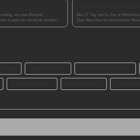
nwärtig, wie zum Beispiel
Der 23. Tag von La Yue in Nordchina
iter. Lassen Sie uns heute darüber
Xiao Nian-Fest im chinesischen Mond
izierung der SofabeineT...
(chinesisches) Neujahr“ genannt.
ouchfüße
Goldene Möbelbeine
Tischgestell mit Metallsockel
Sofa mit Metallrahmen
Küchenschrankbeine
Tischgestell a