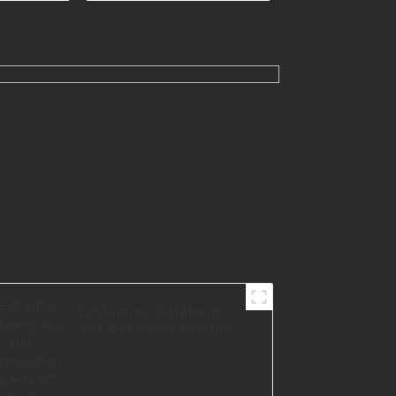
0660
Schrankbettbeine,
abgewinkeltes
goldfarbenes
Metallsofabein
A0371
Einfaches Sofabein
aus der chinesischen
Fabrik I2967-180-01