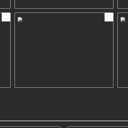
Sofa Metall moderne
Möbelbeine I3001-
130-09