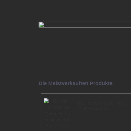
Sofabeine aus Metall in neuer F
für Wohnzimmerzubehör für M
I2981-120-A
Mehr lesen
Die Meistverkauften Produkte
160 mm modernes
Möbelbein für
Schrank, Sofa,
Couchtisch