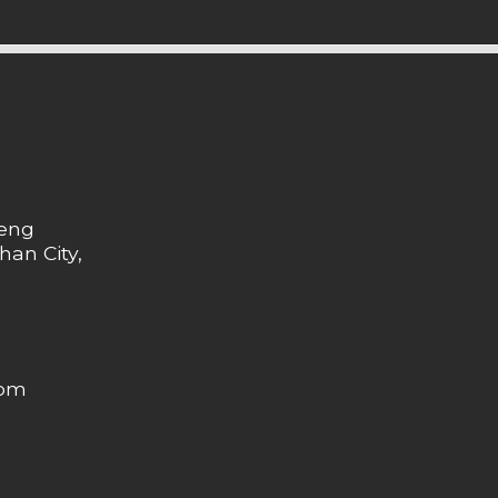
heng
han City,
com