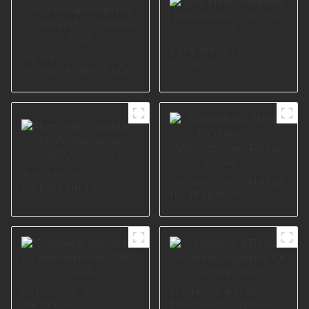
Sofa Metall
Heißes
moderne
verkaufendes Sofa-
Möbelbeine I3001-
Metallmodernes
130-09
Stützbein für
Möbelteil I0625
Aluminium-
Sofabein aus Metall
Möbelbein für
für Möbel im
Wohnzimmer
Wohnzimmer,
A0729-150-09
Politur A0144-125
Sofabeine aus
Moderne #31285
Metall für
Hochleistungsbeine