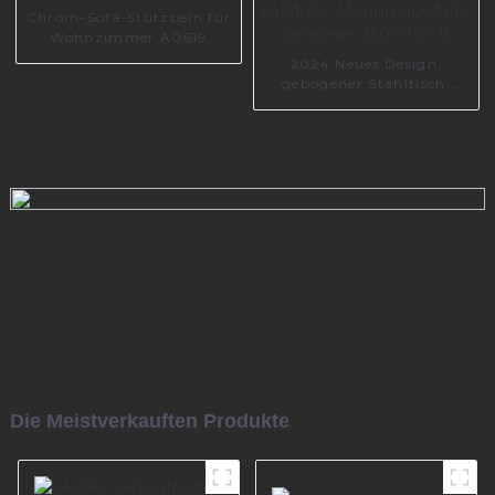
Chrom-Sofa-Stützbein für
Wohnzimmer A0619
2024 Neues Design,
gebogener Stahltisch,
Sofafüße,
Metallmöbelfüße, Beinteile
I2600-150-B
Die Meistverkauften Produkte