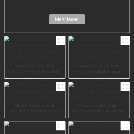
Mehr lesen
Modernes Sofa-Bein,
Sofabeine aus Metall,
Schrank-Metall-Sofa-Bein,
moderne Möbelbeine aus
Gold-Chrom-Metall-
Aluminiumlegierung,
Möbelbein A0389
neues Design, A0699
Neues Design, heiß
Fabrikgroßhandel
verkaufte Sofabeine aus
Metallsofabein Langlebige
Metall für Möbel I1231-150-
Beine für Möbel I3029-
09
160-B