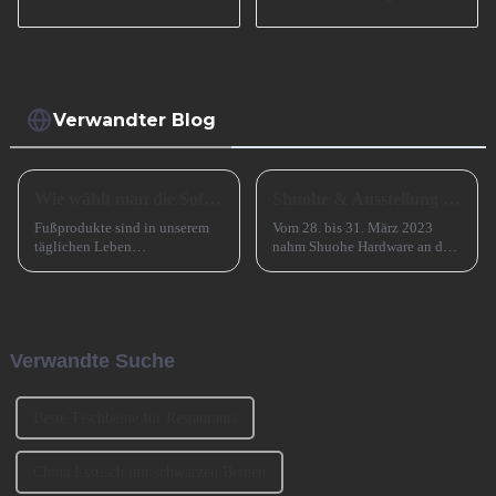
Wohnzimmer
für Schrank, Tisch
I2982-150-A
Verwandter Blog
Wie wählt man die Sofabeine aus?
Shuohe & Ausstellung CIFM 2023 Interzum Guangzhou
Fußprodukte sind in unserem
Vom 28. bis 31. März 2023
täglichen Leben
nahm Shuohe Hardware an der
allgegenwärtig, wie zum
China Guangzhou
Beispiel Tischbeine,
International Furniture
Stuhlbeine, Sofabeine,
Production Equipment and
Barbeine und so weiter. Lassen
Ingredients Exhibition 2023
Sie uns heute darüber sprechen,
(CIFM 2023 Interzum
Verwandte Suche
wie man die Sofabeine
Guangzhou) teil. ...
auswählt? 1、 Klassifizierung
der SofabeineT...
Beste Tischbeine für Restaurants
China Esstisch mit schwarzen Beinen