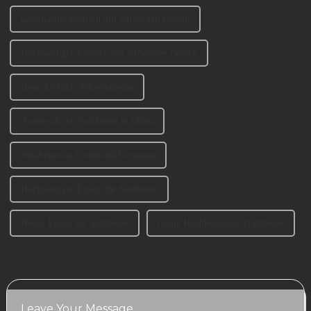
Großhandel Esstisch mit schwarzen Beinen
Hochwertiger Esstisch mit schwarzen Beinen
Beste Esstisch-Schwarzbeine
Austausch der Sofabeine in China
Sofabeine im Großhandel ersetzen
Hochwertiger Ersatz für Sofabeine
Bester Ersatz für Sofabeine
China Hochleistungs-Tischbeine
Leave Your Message