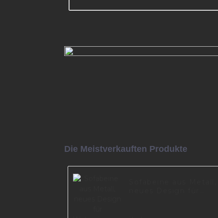
Schwarz lackierte dreieckig
Möbelbeine, Sofabeine aus
schwarzem Metall, A0487
Mehr lesen
Die Meistverkauften Produkte
Sofabeine aus Metall,
neues Design für
Wohnzimmermöbel,
Teil I2994-150-09