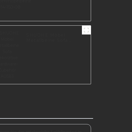
I3014-150-08
SHUOHE Möbel
Metallbeine Sofa
dekorative Hardware-
Zubehör A0583
Eine unverzichtbare Vorbereitung für das erfolgreiche Frühlingsfest in China