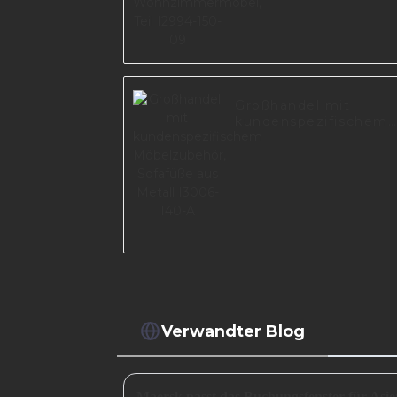
Großhandel mit
kundenspezifischem
Möbelzubehör,
Sofafüße aus Metall
I3006-140-A
Verwandter Blog
Maersk passt das Buchungsfenster für Asie