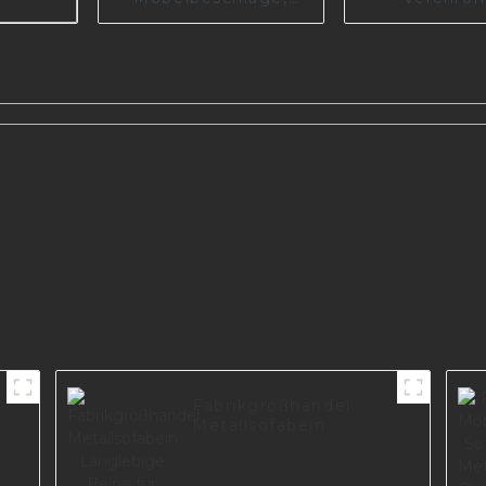
langlebiges
dreieck
Metallbein für Sofa
Couchbein
I2842-150-09
Foshan-Herst
e
Sofabeine
Goldmetall
Fabrikgroßhandel
Metallsofabein
Langlebige Beine für
Möbel I3029-160-B