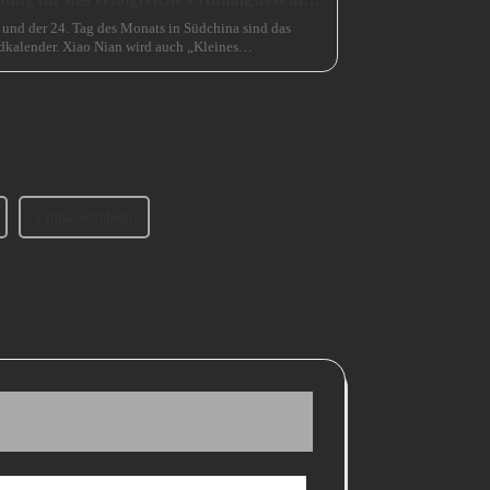
 und der 24. Tag des Monats in Südchina sind das
kalender. Xiao Nian wird auch „Kleines
China-Sofabein