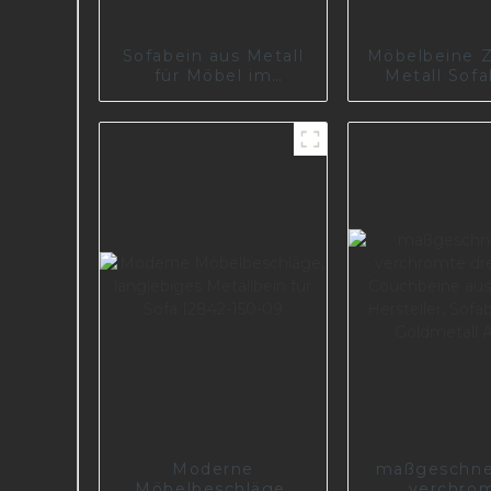
Sofabein aus Metall
Möbelbeine 
für Möbel im
Metall Sof
Wohnzimmer, Politur
Füße Hard
A0144-125
Aluminium
A0615
Moderne
maßgeschne
Möbelbeschläge,
verchro