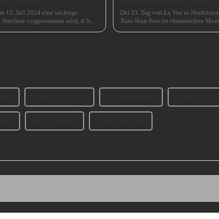
em 15. Juli 2024 eine wichtige
Der 23. Tag von La Yue in Nordchina
n Strecken vorgenommen wird, d. h.
Xiao Nian-Fest im chinesischen Mond
(chinesisches) Neujahr“ genannt.
rung
Sofabeine aus Stahl
Ersatzcouchbeine
Tischbein-Stil
abein
Bestes Sofabein
China-Möbelbein