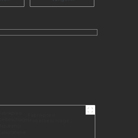
ige
Möbelhersteller
e aus
Lieferant ersetzt
eller,
Sofabein aus Eisen,
 aus
maßgeschneidertes
 A0326
Sofabein aus Metall
I2868
Fabrikpreis
Möbelbeschläge
Sofazubehör
Metallsofabeine
Chrommöbelbeine