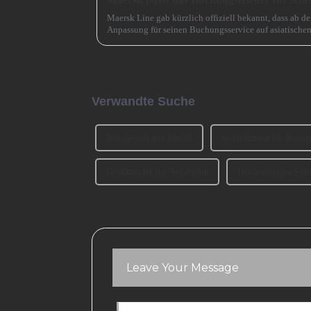
Maersk Line gab kürzlich offiziell bekannt, dass ab d
Anpassung für seinen Buchungsservice auf asiatische
das ursprüngliche Buchungsfenster wird erweitert.
Verwandte Suche
Sofagestell aus Metall
Sofarahmen für Polste
Großhandel für Sofabeine
Hochwertiges Sof
Leave Your Message