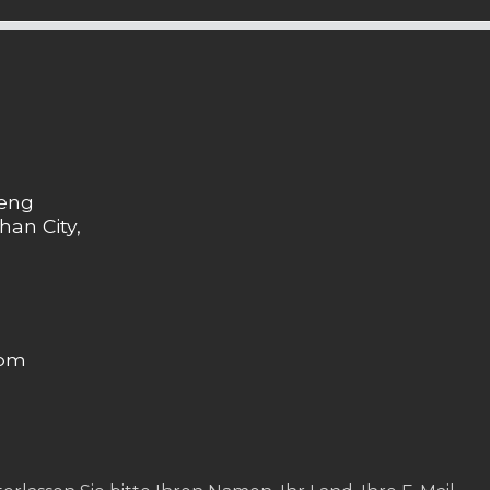
heng
han City,
com