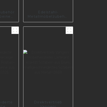
Zubehör
Edelstahl-
abeine
Metallmöbelzubehör
ware
Metallsofabein
beine
Möbelmetallbeine
S0503
iderte
Direktvertrieb
mte
Vangeni