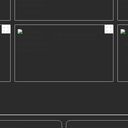
Sofabein aus Metall
für Möbelfabrik in
Europa A0605
nstrecken an