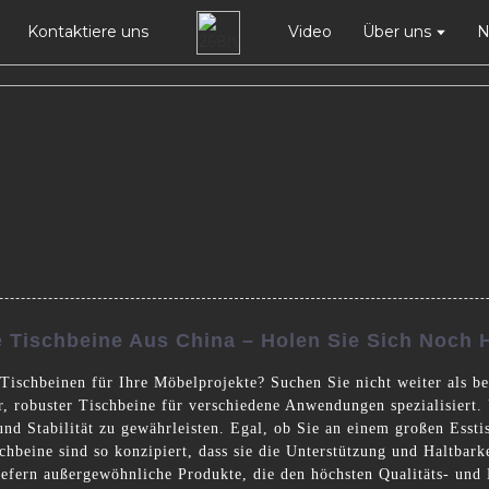
Kontaktiere uns
Video
Über uns
N
 Tischbeine Aus China – Holen Sie Sich Noch H
Tischbeinen für Ihre Möbelprojekte? Suchen Sie nicht weiter als b
r, robuster Tischbeine für verschiedene Anwendungen spezialisiert.
und Stabilität zu gewährleisten. Egal, ob Sie an einem großen Esst
ischbeine sind so konzipiert, dass sie die Unterstützung und Haltba
 liefern außergewöhnliche Produkte, die den höchsten Qualitäts- und