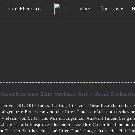
Kontaktiere uns
Video
Über uns
N
z-Couchbeinen Zum Verkauf Auf – Jetzt Einkauf
inen von SHUOHE Industries Co., Ltd. auf. Diese Ersatzbeine best
e abgenutzte Beine ersetzen oder Ihrer Couch einfach ein frisches n
 Vielzahl von Stilen und Ausführungen zur Auswahl finden Sie ganz
erte Installationsprozess bedeutet, dass Ihre Couch im Handumdreh
en Test der Zeit bestehen und Ihrer Couch lang anhaltenden Halt bie