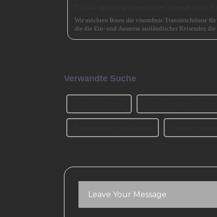
72/144 Stunden visumfreier Transit nach C
Wir möchten Ihnen die visumfreie Transitrichtlinie fü
die die Ein- und Ausreise ausländischer Reisender, die 
Guangzhou kommen, erheblich erleichtert.
Verwandte Suche
Antike Tischbeine
Robuste Industrie-Tischbe
Haarnadelbeine aus Messing
Robuste Schreib
Leave Your Message