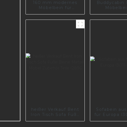
160 mm modernes
Buddycabin 
Möbelbein für
Möbelbei
Schrank, Sofa,
schwarz, R
Couchtisch
Silber, DIY-S
mit Schraub
Schrankti
Hardware A
170-0
heißer Verkauf Bent
Sofabein aus
Iron Tisch Sofa Füße
für Europa I3
Beine Metall Möbel
41
Zubehör Teile I2896