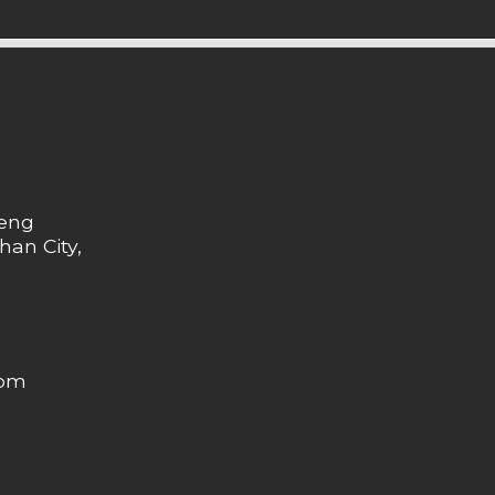
heng
han City,
com