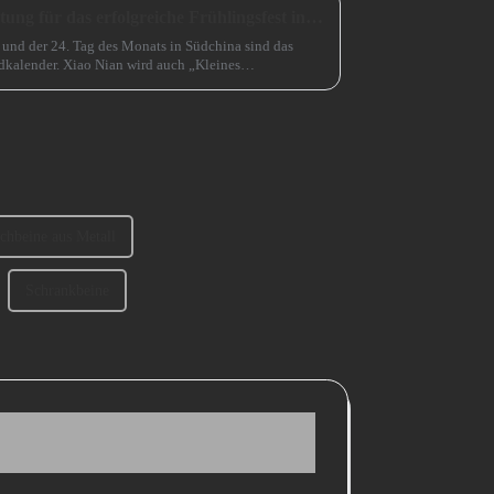
Eine unverzichtbare Vorbereitung für das erfolgreiche Frühlingsfest in China
 und der 24. Tag des Monats in Südchina sind das
kalender. Xiao Nian wird auch „Kleines
schbeine aus Metall
Schrankbeine