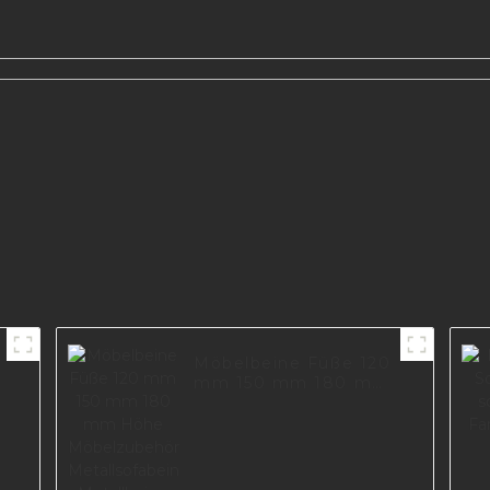
ine
Möbelbeine Füße 120
mm 150 mm 180 mm
Höhe Möbelzubehör
Metallsofabein
Metallbeine für I2797-
120-09