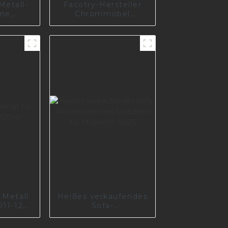
Metall-
Facotry-Hersteller
ne,
Chrommöbel
etro-
Metallsofabeine
ofabeine
Glänzend schwarz
en für
plattierte
sch-
Möbelbeine I2752
0734-
9
 Metall
Heißes verkaufendes
011-120-
Sofa-
Metallmodernes
Stützbein für