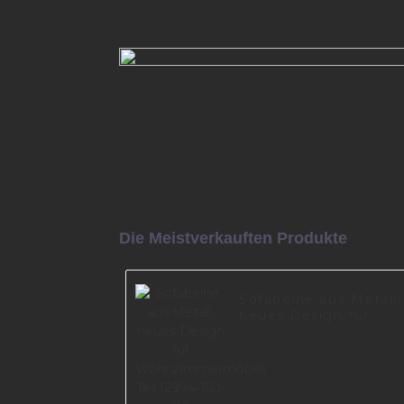
Sofa Metall moderne Möbelbe
I2995-210-09
Mehr lesen
Die Meistverkauften Produkte
Sofabeine aus Metall,
neues Design für
Wohnzimmermöbel,
Teil I2994-150-09