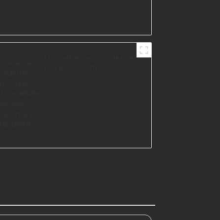
Möbelbeine, moderne
Luxus-Chrom-
Nachtbankfüße,
goldene
Metallschrank-Sofa-
I2839