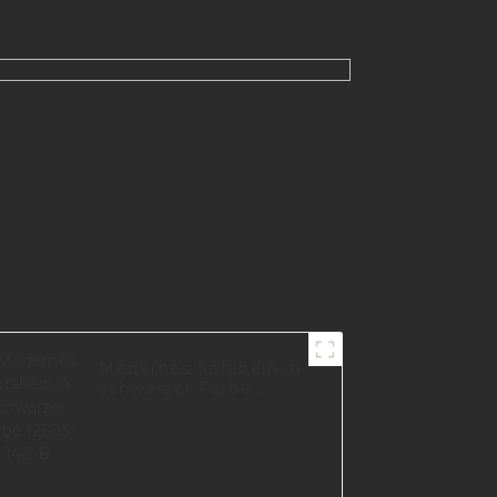
Möbelteil I0625
Modernes Sofabein in
schwarzer Farbe
I2603-140-B