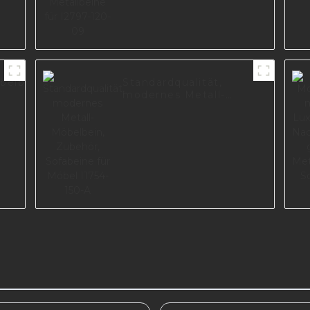
belbeine
Standardqualität,
modernes Metall-
Möbelbein, Zubehör,
Sofabeine für Möbel
I1754-150-A