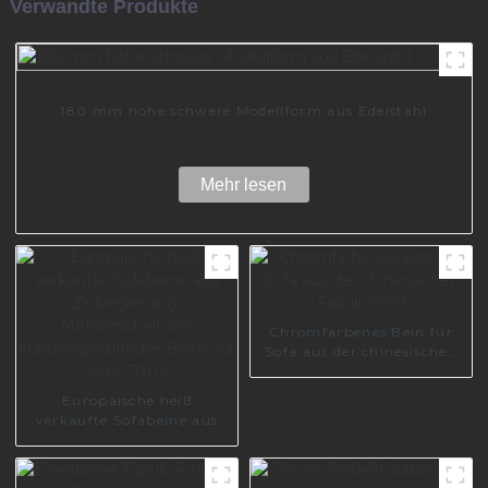
Verwandte Produkte
180 mm hohe schwere Modellform aus Edelstahl
Mehr lesen
Chromfarbenes Bein für
Sofa aus der chinesischen
Fabrik I2559
Europäische heiß
verkaufte Sofabeine aus
Zinklegierung,
Metallmöbelfüße,
kundenspezifische Beine