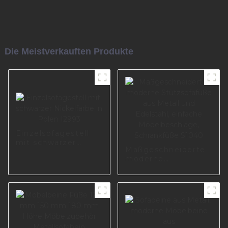
Die Meistverkauften Produkte
Einzelsofagestell
mit schwarzer
Maßgeschneiderte
Nickelfarbe in Polen
moderne
I2993
Stützsofafüße aus
Metall und
Edelstahl, einfache
Möbelbeschläge,
Schrankfüße S1040