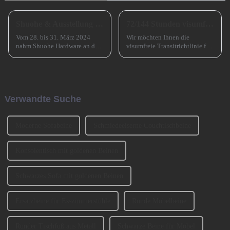
Shuohe & Ausstellung CIFM 2024 Interzum Guangzhou
72/144 Stunden visumfreier Transit nach China
Vom 28. bis 31. März 2024
Wir möchten Ihnen die
nahm Shuohe Hardware an der
visumfreie Transitrichtlinie für
China Guangzhou
72/144 Stunden in China
International Furniture
vorstellen, die die Ein- und
Production Equipment and
Ausreise ausländischer
Ingredients Exhibition 2024
Reisender, die für kurzfristige
(CIFM 2024 Interzum
Geschäftsreisen nach
Verwandte Suche
Guangzhou) teil, wo...
Guangzhou kommen, erheblich
erleichtert.
Moderne Sofabeine
Schmiedeeiserne Couchtischbeine
Konsolentisch mit goldenen Beinen
Schwarzes Sofa mit goldenen Beinen
Ersatzbeine für Esszimmerstühle
Runde Möbelbeine
Runder Tischfuß aus Metall
Schwarze Beine für Möbel