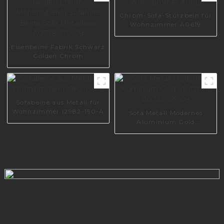
für Sofa Z0115
Chrom-Sofa-Stützbein für
Wohnzimmer A0619
Eisenbeine Fabrik Schwarz
Golden Chrom
Möbelzubehör Sofafüße
Beine Sofa Metallbein
A0738-170-09
Sofabeine aus Metall für
Wohnzimmer I2982-150-A
Sofa Metall Modernes
Aluminium Gold
Stützbein A0733-125-09