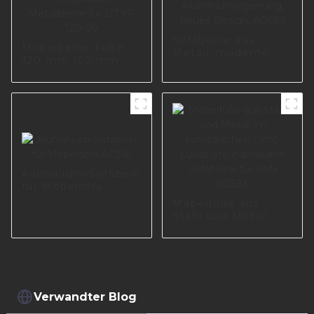
Sofabeine aus
Möbelbeine Füße
Metall, moderne
120 mm 150 mm
Möbelbeine aus
180 mm Höhe
Aluminiumlegierung,
Möbelzubehör
neues Design,
Metallsofabein
A0699
Metallbeine für
I2797-120-09
Aluminium-Sofabein
für Möbelsofa
A0316
Möbelfüße aus
Stahl und Metall im
europäischen Licht-
Luxus-Stil,
individuelle
Sofabeine für Sofa
S0383
Verwandter Blog