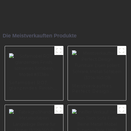
Die Meistverkauften Produkte
Sofamöbel ROT,
Meistverkauftes
glänzendes Finish,
Perfect Design
schweres Sofabein,
Furniture Eisen
Modell #31384
poliert Schrank
Metall Sofabein
I3014-160-08