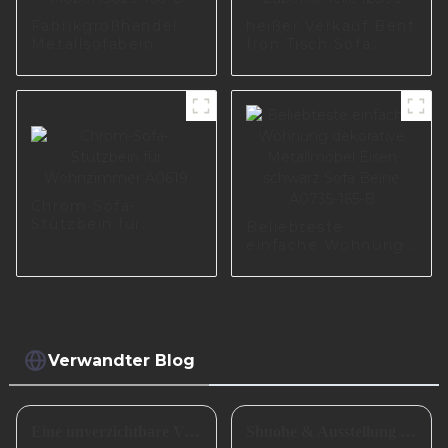
Fabrikgroßhandel
heißer Verkauf Bent
Metallsofabein
Iron Tisch Sofa
Langlebige Beine
Füße Beine Metall
für Möbel I3029-
Möbel Zubehör
160-B
Teile I2896
Chrom-Sofa-
Stützbein für
Beliebteste
Wohnzimmer A0619
einfache Wohnung
dekorative
Metallmöbel Eisen
schwarz Sofa Beine
A0735-165-B
Verwandter Blog
Eine unverzichtbare Vorbereitung für das erfolgreiche Frühlingsfest in China
Shuohe & Ausstellung CIFM 2024 Interzum Guangzhou