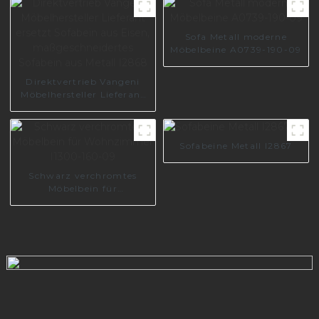
A0738-170-09
Sofa Metall moderne
Möbelbeine A0739-190-09
Direktvertrieb Vangeni
Möbelhersteller Lieferant
ersetzt Sofabein aus Eisen,
maßgeschneidertes
Sofabein aus Metall I2868
Sofabeine Metall I2867
Schwarz verchromtes
Möbelbein für
Wohnzimmer I1300-160-
09