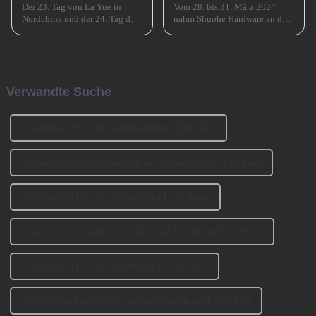
Der 23. Tag von La Yue in
Vom 28. bis 31. März 2024
Nordchina und der 24. Tag des
nahm Shuohe Hardware an der
Monats in Südchina sind das
China Guangzhou
Xiao Nian-Fest im chinesischen
International Furniture
Mondkalender. Xiao Nian wird
Production Equipment and
auch „Kleines (chinesisches)
Ingredients Exhibition 2024
Neujahr“ genannt.
(CIFM 2024 Interzum
Verwandte Suche
Guangzhou) teil, wo...
Esszimmerstühle mit Eichenholzbeinen Fabriken
Hersteller von Esszimmerstühlen mit Beinen aus Eichenholz
Esszimmerstühle mit Eichenbeinen Lieferanten
Exporteur von Esszimmerstühlen mit Beinen aus Eichenholz
Esszimmerstühle mit Eichenbeinen Exporteure
Produkte für Esszimmerstühle mit Beinen aus Eichenholz