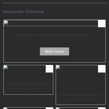
Verwandte Produkte
Sofa Metall moderne Möbelbeine I3001-130-09
Mehr lesen
2024 FASHION SOFA-BEIN
FÜR WOHNZIMMER I3017-
200-10
Eisenbeine Fabrik Schwarz
Golden Chrom
Möbelzubehör Sofafüße
Beine Sofa Metallbein