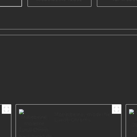
Wohnzimmer, 
A0144-1
fa
Möbelbeine, moderne
Luxus-Chrom-
Nachtbankfüße,
goldene
Metallschrank-Sofa-