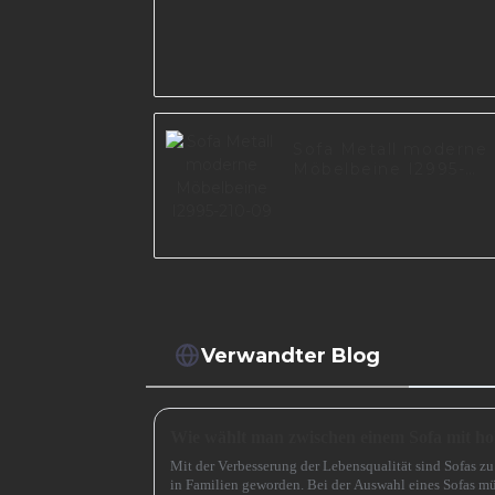
Sofa Metall moderne
Möbelbeine I2995-
210-09
Verwandter Blog
Mit der Verbesserung der Lebensqualität sind Sofas 
in Familien geworden. Bei der Auswahl eines Sofas mü