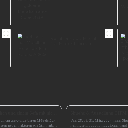
I2839
Sofabein aus Metall
für Möbelfabrik in
Europa A0605
Wie wählt man zwischen einem Sofa mit hohen und einem Sofa mit niedrigen Beinen?
Shuohe & Ausstellung CIFM
zu einem unverzichtbaren Möbelstück
Vom 28. bis 31. März 2024 nahm Shu
ssen neben Faktoren wie Stil, Farbe
Furniture Production Equipment and