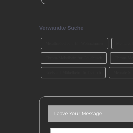
und Material auch ... berücksichtigt werden.
Verwandte Suche
Metallmöbelbein für Wohnzimmer
Mentales 
Chrom-Möbelbein für Couchtisch
Chrom-Möb
Edelstahl-Möbelbein für Esstisch
Mentale So
Leave Your Message