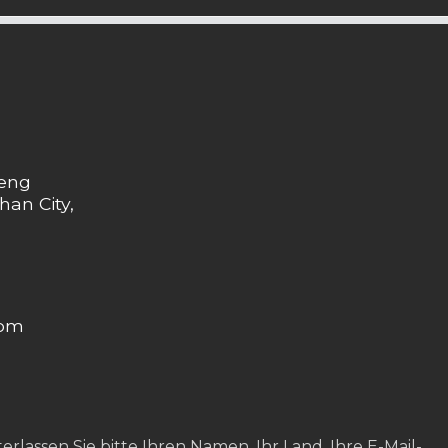
heng
han City,
com
rlassen Sie bitte Ihren Namen, Ihr Land, Ihre E-Mail-