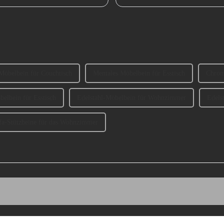
Guangzhou) teil, wo...
Möbelbein für Couchtisch
Mentales Möbelbein für Esstisch
Chrom
elbein für Esstisch
Edelstahl-Möbelbein für Wohnzimmer
Edels
fa-Stützbeine für das Wohnzimmer