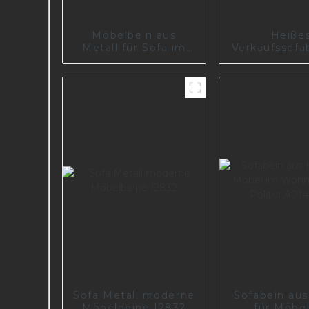
Möbelbein aus
Heiße
Metall für Sofa im
Verkaufssofab
Wohnzimmermöbel
den europä
I2465
Markt I3165
Sofa Metall moderne
Sofabein aus
Möbelbeine I2832
für Möbe