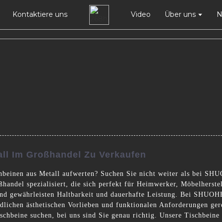
Kontaktiere uns
Video
Über uns
N
ll Im Großhandel Zu Verkaufen
beinen aus Metall aufwerten? Suchen Sie nicht weiter als bei SHUO
handel spezialisiert, die sich perfekt für Heimwerker, Möbelherste
nd gewährleisten Haltbarkeit und dauerhafte Leistung. Bei SHUOHE I
edlichen ästhetischen Vorlieben und funktionalen Anforderungen ge
schbeine suchen, bei uns sind Sie genau richtig. Unsere Tischbeine