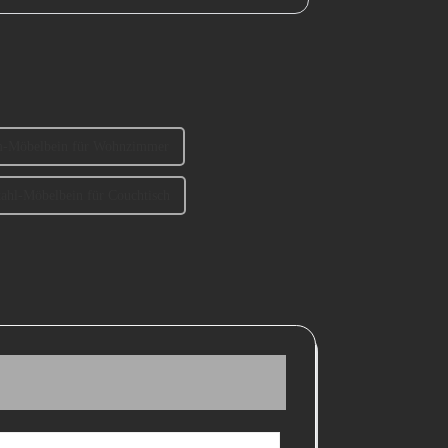
-Möbelbein für Wohnzimmer
tahl-Möbelbein für Couchtisch