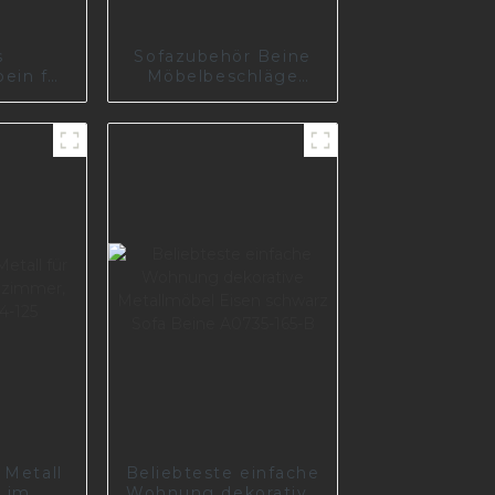
s
Sofazubehör Beine
ein für
Möbelbeschläge
ischen
I2897
-170-A
 Metall
Beliebteste einfache
l im
Wohnung dekorative