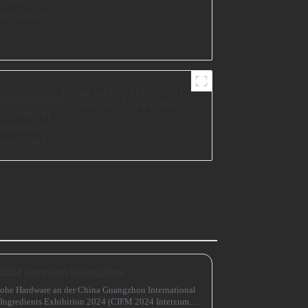
Einzelsofagestell mit
schwarzer Nickelfarbe
in Polen I2993
 2024 Interzum Guangzhou
ohe Hardware an der China Guangzhou International
 Ingredients Exhibition 2024 (CIFM 2024 Interzum