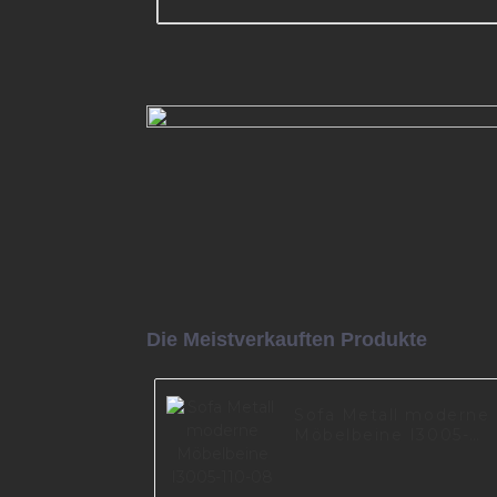
Moderne Möbelbeschläge,
langlebiges Metallbein für So
I2842-150-09
Mehr lesen
Die Meistverkauften Produkte
Sofa Metall moderne
Möbelbeine I3005-
110-08