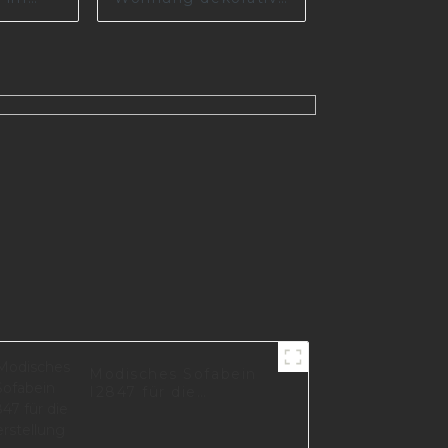
Politur
Metallmöbel Eisen
25
schwarz Sofa Beine
A0735-165-B
Modisches Sofabein
I2847 für die
Herstellung von
Wohnmöbeln