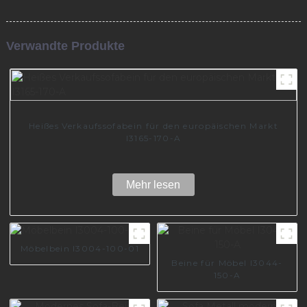
Verwandte Produkte
Heißes Verkaufssofabein für den europäischen Markt
I3165-170-A
Mehr lesen
Möbelbein I3004-100-01
Beine für Möbel I3044-
150-A