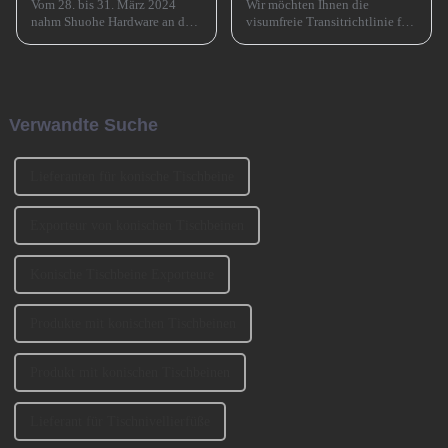
Vom 28. bis 31. März 2024
Wir möchten Ihnen die
nahm Shuohe Hardware an der
visumfreie Transitrichtlinie für
China Guangzhou
72/144 Stunden in China
International Furniture
vorstellen, die die Ein- und
Production Equipment and
Ausreise ausländischer
Ingredients Exhibition 2024
Reisender, die für kurzfristige
(CIFM 2024 Interzum
Geschäftsreisen nach
Verwandte Suche
Guangzhou) teil, wo...
Guangzhou kommen, erheblich
erleichtert.
Lieferanten für konische Tischbeine
Exporteur von konischen Tischbeinen
Konische Tischbeine Exporteure
Produkte mit konischen Tischbeinen
Produkt mit konischen Tischbeinen
Lieferant für Tischnivellierfüße