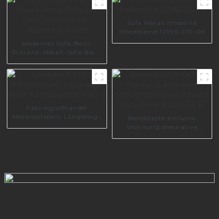
Sofa Metall moderne
Möbelbeine I2995-210-09
Modernes Sofa-Bein,
Schrank-Metall-Sofa-Bein,
Gold-Chrom-Metall-
Möbelbein A0389
Fabrikgroßhandel
Metallsofabein Langlebige
Beliebteste einfache
Beine für Möbel I3029-
Wohnung dekorative
160-B
Metallmöbel Eisen
schwarz Sofa Beine
A0735-165-B