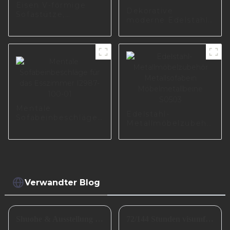
Eisen V-förmige
Dekorative
Sofastütze,
moderne Edelstahl-
Stahlmöbelfüße,
Metalldekorative
Nachttisch,
Sofabeine
Metallsofabein
Tischbeine Zubehör
S0250
Wohnzimmer S1481
Mentale
Edelstahl-
Sofabeinbeschläge
Metallmöbelzubehör
für das Esszimmer
Metallsofabein
I2987-100-01
Möbelmetallbeine
S0503
Verwandter Blog
Shuohe & Ausstellung CIFM 2024 Interzum Guangzhou
72/144 Stunden visumfreier Transit nach China