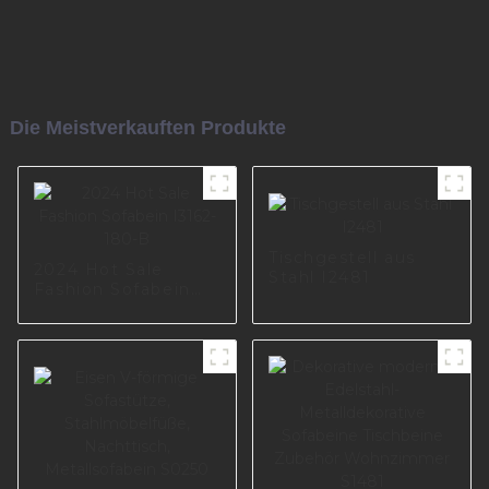
Die Meistverkauften Produkte
Tischgestell aus
2024 Hot Sale
Stahl I2481
Fashion Sofabein
I3162-180-B