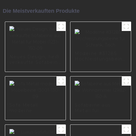
Die Meistverkauften Produkte
Moderne #31285
Neues Design, heiß
Hochleistungsbeine
verkaufte Sofabeine
für Schrank, Tisch
aus Metall für
Möbel I1231-150-09
Sofa Metall
Sofabeine aus
moderne
Metall für
Möbelbeine I3001-
Wohnzimmer
130-09
I2982-150-A