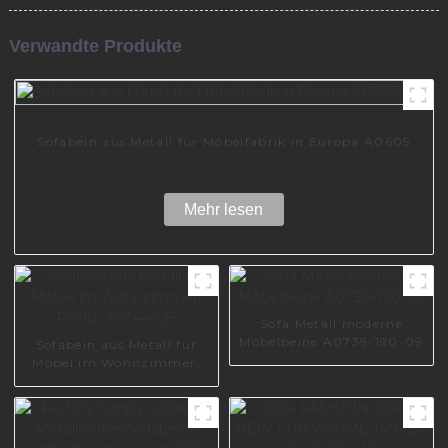
Verwandte Produkte
Sofabein aus Metall für Möbelfabrik in Europa A0605
Mehr lesen
Sofa Metall moderne
Möbelbeine A0739-190-09
Sofabein aus Metall für
Möbel im Wohnzimmer,
Politur A0144-125