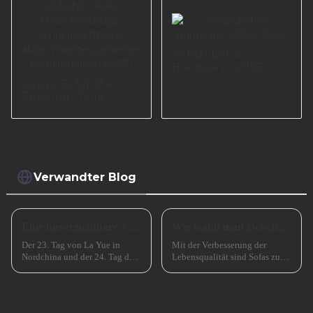
Sofazubehör-
Hardware I2998-
150-01
Luxus-Sofafüße,
Zubehör, Teile,
Möbelbeschläge,
Schrankbettbeine,
abgewinkeltes
goldenes
Metallsofabein
A0371
Verwandter Blog
Eine unverzichtbare Vorbereitung für das erfolgreiche Frühlingsfest in China
Wie wählt man zwischen einem Sofa mit hohen und einem Sofa mit niedrigen Beinen?
Der 23. Tag von La Yue in
Mit der Verbesserung der
Nordchina und der 24. Tag des
Lebensqualität sind Sofas zu
Monats in Südchina sind das
einem unverzichtbaren
Xiao Nian-Fest im chinesischen
Möbelstück in Familien
Mondkalender. Xiao Nian wird
geworden. Bei der Auswahl
auch „Kleines (chinesisches)
eines Sofas müssen neben