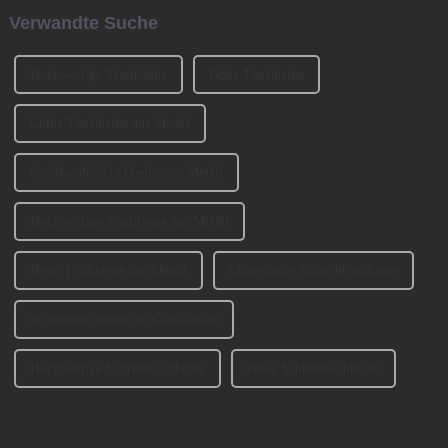
Neujahr“ genannt.
Faktoren wie Stil, Farbe und
Verwandte Suche
Material auch ... berücksichtigt
werden.
Hochwertige Tischbeine
Beste Tischbeine
China Tischbeine aus Metall
Großhandel Tischbeine aus Metall
Hochwertige Tischbeine aus Metall
Beste Tischbeine aus Metall
Chinesische Schreibtischbeine
Schreibtischbeine im Großhandel
Hochwertige Schreibtischbeine
Beste Schreibtischbeine