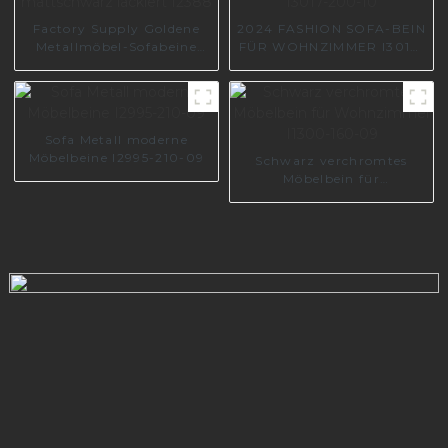
Factory Supply Goldene
2024 FASHION SOFA-BEIN
Metallmöbel-Sofabeine
FÜR WOHNZIMMER I3017-
mattschwarz lackiert
200-10
I2388
Sofa Metall moderne
Möbelbeine I2995-210-09
Schwarz verchromtes
Möbelbein für
Wohnzimmer I1300-160-
09