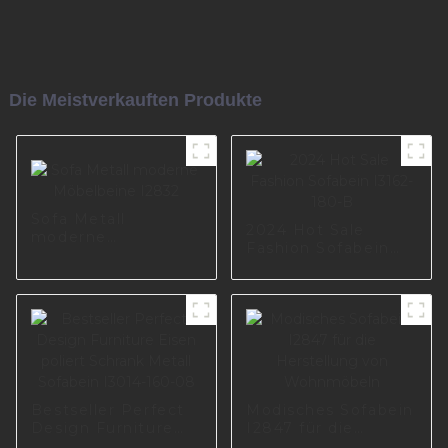
Die Meistverkauften Produkte
Sofa Metall
2024 Hot Sale
moderne
Fashion Sofabein
Möbelbeine I2832
I3162-180-B
Bestseller Perfect
Modisches Sofabein
Design Furniture
I2847 für die
Eisen poliert
Herstellung von