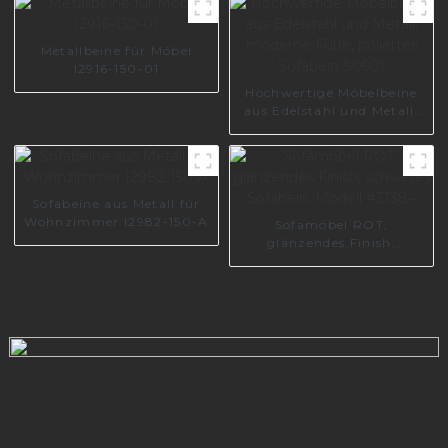
Chrommöbelbeine I3014-
150-08
Metallbeine für Möbel
I2916-150-01
Hochwertige Möbelbeine
aus Edelstahl und Metall,
moderne Füße, poliertes
Sofabein S0501
Sofabeine aus Metall für
Wohnzimmer I2982-150-A
Sofamöbel ROT,
glänzendes Finish,
schweres Sofabein, Modell
#31384