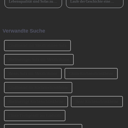
Lebensqualität sind Sofas zu
Laufe der Geschichte eine
einem unverzichtbaren
entscheidende Rolle gespielt
Möbelstück in Familien
und den Übergang von der
geworden. Bei der Auswahl
Bronzezeit zur Eisenzeit und
eines Sofas müssen neben
durch die industrielle
Faktoren wie Stil, Farbe und
Revolution beschleunigt. Jetzt
Verwandte Suche
Material auch ... berücksichtigt
muss es eine ähnlich
werden.
entscheidende Rolle spielen ...
Großhandel mit Metallrahmen-Sofa
Hochwertiges Sofa mit Metallrahmen
Bestes Sofa mit Metallrahmen
China-Küchenschrankbeine
Großhandel für Küchenschrankbeine
Hochwertige Küchenschrankbeine
Beste Küchenschrankbeine
China-Tischgestell aus Edelstahl