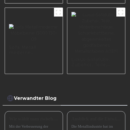
Schrank Metall
Wohnmöbeln
Sofabein I3014-160-
08
Sofa Metall
moderne
Möbelbeine I3001-
Luxus-Sofafüße,
130-09
Zubehör, Teile,
Möbelbeschläge,
Schrankbettbeine,
abgewinkeltes
goldfarbenes
Metallsofabein
A0371
Verwandter Blog
Wie wählt man zwischen einem Sofa mit hohen und einem Sofa mit niedrigen Beinen?
Ausblick auf die Entwicklung kleiner und mittlerer metallverarbeitender Unternehmen im Jahr 2024
Mit der Verbesserung der
Die Metallindustrie hat im